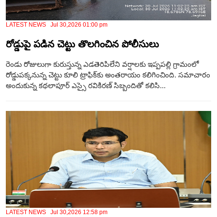
LATEST NEWS Jul 30,2026 01:00 pm
రోడ్డుపై పడిన చెట్టు తొలగించిన పోలీసులు
రెండు రోజులుగా కురుస్తున్న ఎడతెరిపిలేని వర్షాలకు ఇప్పపల్లి గ్రామంలో
రోడ్డుపక్కనున్న చెట్టు కూలి ట్రాఫిక్‌కు అంతరాయం కలిగించింది. సమాచారం
అందుకున్న కథలాపూర్ ఎస్సై రవికిరణ్ సిబ్బందితో కలిసి...
LATEST NEWS Jul 30,2026 12:58 pm