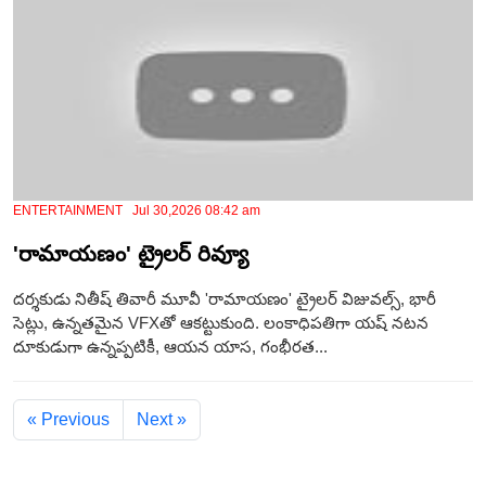
ENTERTAINMENT Jul 30,2026 08:42 am
'రామాయణం' ట్రైలర్ రివ్యూ
ద‌ర్శ‌కుడు నితీష్ తివారీ మూవీ 'రామాయణం' ట్రైలర్ విజువల్స్, భారీ
సెట్లు, ఉన్నతమైన VFXతో ఆకట్టుకుంది. లంకాధిపతిగా యష్ నటన
దూకుడుగా ఉన్నప్పటికీ, ఆయన యాస, గంభీరత...
« Previous
Next »