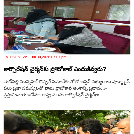
LATEST NEWS Jul 30,2026 07:07 pm
కార్పొరేషన్ చైర్మన్‌కు ప్రోటోకాల్ ఎందుకివ్వ‌రు?
మెట్‌పల్లి మున్సిపల్ కౌన్సిల్ సమావేశంలో కో-ఆప్షన్ సభ్యురాలు షాద్మా రైస్
పలు ప్రజా సమస్యలతో పాటు ప్రోటోకాల్ అంశాన్ని ప్రధానంగా
ప్రస్తావించారు.ఇటీవల రాష్ట్ర వెలమ కార్పొరేషన్ చైర్మన్‌గా...