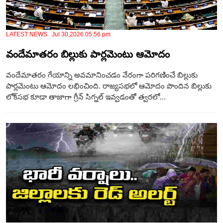
LATEST NEWS Jul 30,2026 05:56 pm
వందేమాతరం బిల్లుకు పార్లమెంటు ఆమోదం
వందేమాతరం గేయాన్ని అవమానించడం నేరంగా పరిగణించే బిల్లుకు
పార్లమెంటు ఆమోదం లభించింది. రాజ్యసభలో ఆమోదం పొందిన బిల్లుకు
లోక్‌సభ కూడా తాజాగా గ్రీన్ సిగ్నల్ ఇవ్వడంతో త్వరలో...