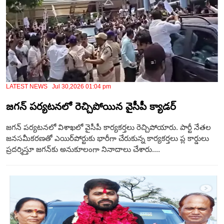
LATEST NEWS Jul 30,2026 01:04 pm
జగన్ పర్యటనలో రెచ్చిపోయిన వైసీపీ క్యాడర్
జగన్‌ పర్యటనలో విశాఖలో వైసీపీ కార్యకర్తలు రెచ్చిపోయారు. పార్టీ నేతల
జనసమీకరణతో ఎయిర్‌పోర్టుకు భారీగా చేరుకున్న కార్యకర్తలు ప్ల కార్డులు
ప్రదర్శిస్తూ జగన్‌కు అనుకూలంగా నినాదాలు చేశారు....