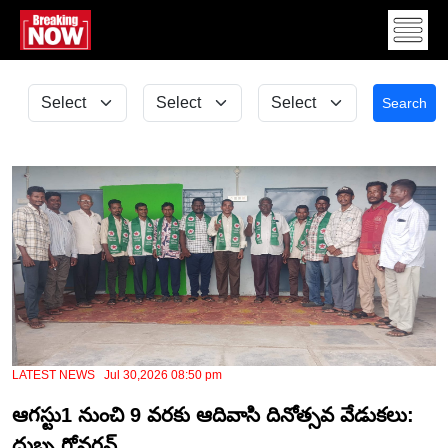
Search
LATEST NEWS Jul 30,2026 08:50 pm
ఆగస్టు1 నుంచి 9 వరకు ఆదివాసి దినోత్సవ వేడుకలు:
దుబ్బ గోవర్ధన్