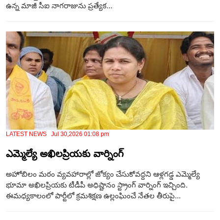
ఉన్న మాజీ సీఐ నాగరాజును ప్రత్యేక...
LATEST NEWS Jul 30,2026 01:08 pm
ఎమ్మెల్యే అఖిలప్రియకు వార్నింగ్
అహోబిలం మఠం వ్యవహారాల్లో జోక్యం చేసుకోవద్దని ఆళ్లగడ్డ ఎమ్మెల్యే
భూమా అఖిలప్రియకు టీడీపీ అధిష్టానం స్ట్రాంగ్ వార్నింగ్ ఇచ్చింది.
ఈమధ్యకాలంలో పార్టీలో క్రమశిక్షణ ఉల్లంఘించే నేతల తీరుపై...