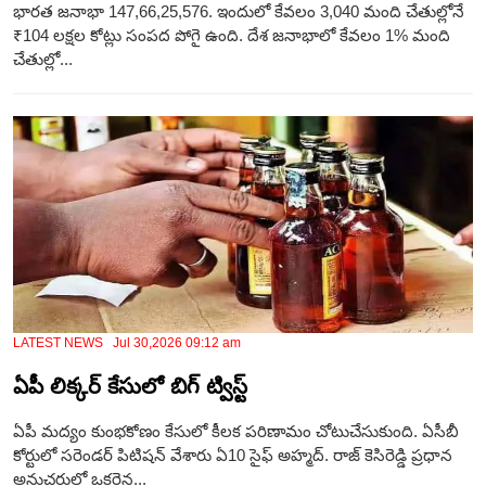
భార‌త‌ జనాభా 147,66,25,576. ఇందులో కేవలం 3,040 మంది చేతుల్లోనే
₹104 లక్షల కోట్లు సంపద పోగై ఉంది. దేశ జనాభాలో కేవలం 1% మంది
చేతుల్లో...
LATEST NEWS Jul 30,2026 09:12 am
ఏపీ లిక్కర్ కేసులో బిగ్ ట్విస్ట్
ఏపీ మద్యం కుంభకోణం కేసులో కీలక పరిణామం చోటుచేసుకుంది. ఏసీబీ
కోర్టులో సరెండర్ పిటిషన్ వేశారు ఏ10 సైఫ్ అహ్మద్. రాజ్ కెసిరెడ్డి ప్రధాన
అనుచరుల్లో ఒకరైన...