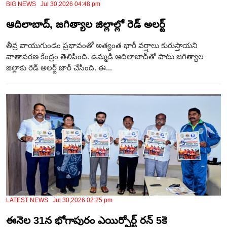
BIG NEWS Jul 30,2026 04:48 pm
ఆదిలాబాద్‌, జగిత్యాల జిల్లాల్లో రెడ్ అల‌ర్ట్
తీవ్ర వాయుగుండం ప్రభావంతో అత్యంత భారీ వర్షాలు కురుస్తాయని
వాతావరణ కేంద్రం తెలిపింది. ఉమ్మడి ఆదిలాబాద్‌తో పాటు జగిత్యాల
జిల్లాకు రెడ్ అలర్ట్ జారీ చేసింది. ఈ...
LATEST NEWS Jul 30,2026 02:25 pm
ఈనెల 31న భోగాపురం ఎయిర్పోర్ట్ రన్ 5కె