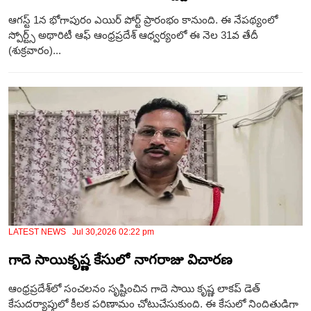
ఆగస్ట్ 1న భోగాపురం ఎయిర్ పోర్ట్ ప్రారంభం కానుంది. ఈ నేపథ్యంలో
స్పోర్ట్స్ అథారిటీ ఆఫ్ ఆంధ్రప్రదేశ్ ఆధ్వర్యంలో ఈ నెల 31వ తేదీ
(శుక్రవారం)...
LATEST NEWS Jul 30,2026 02:22 pm
గాదె సాయికృష్ణ కేసులో నాగరాజు విచారణ
ఆంధ్రప్రదేశ్‌లో సంచలనం సృష్టించిన గాదె సాయి కృష్ణ లాకప్ డెత్
కేసుదర్యాప్తులో కీలక పరిణామం చోటుచేసుకుంది. ఈ కేసులో నిందితుడిగా