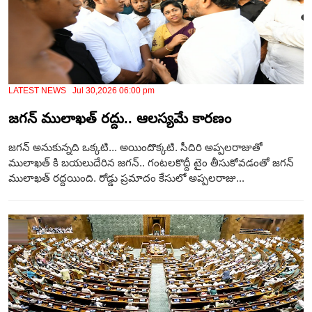
LATEST NEWS Jul 30,2026 06:00 pm
జగన్ ములాఖత్ రద్దు.. ఆలస్యమే కారణం
జగన్ అనుకున్నది ఒక్కటి... అయిందొక్కటి. సీదిరి అప్పలరాజుతో
ములాఖత్ కి బయలుదేరిన జగన్.. గంటలకొద్దీ టైం తీసుకోవడంతో జగన్
ములాఖత్ రద్దయింది. రోడ్డు ప్రమాదం కేసులో అప్పలరాజు...