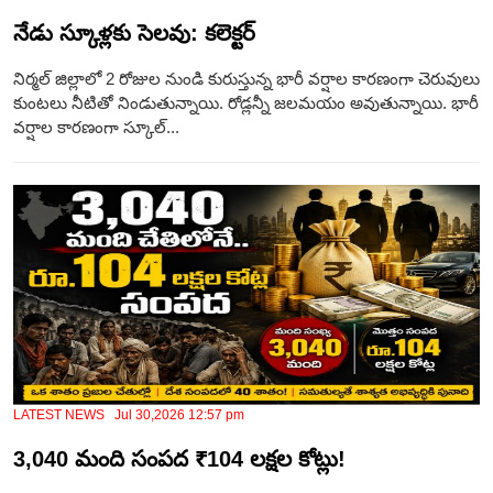
నేడు స్కూళ్లకు సెలవు: కలెక్టర్
నిర్మల్ జిల్లాలో 2 రోజుల నుండి కురుస్తున్న భారీ వర్షాల కారణంగా చెరువులు
కుంటలు నీటితో నిండుతున్నాయి. రోడ్లన్నీ జలమయం అవుతున్నాయి. భారీ
వర్షాల కారణంగా స్కూల్...
LATEST NEWS Jul 30,2026 12:57 pm
3,040 మంది సంప‌ద ₹104 లక్షల కోట్లు!