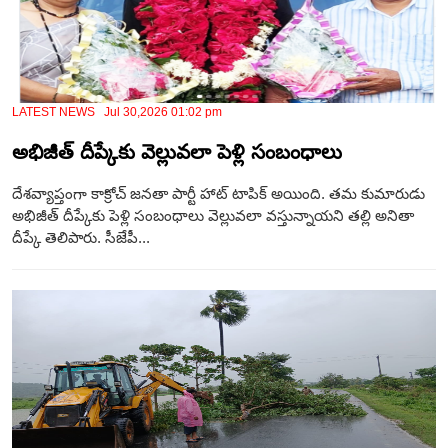
LATEST NEWS Jul 30,2026 01:02 pm
అభిజీత్ దీప్కేకు వెల్లువలా పెళ్లి సంబంధాలు
దేశవ్యాప్తంగా కాక్రోచ్ జనతా పార్టీ హాట్ టాపిక్ అయింది. తమ కుమారుడు
అభిజీత్ దీప్కేకు పెళ్లి సంబంధాలు వెల్లువలా వస్తున్నాయని తల్లి అనితా
దీప్కే తెలిపారు. సీజేపీ...