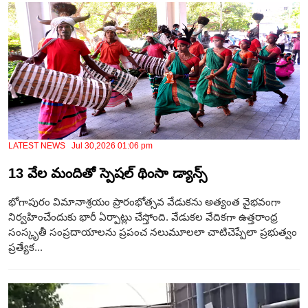
LATEST NEWS Jul 30,2026 01:06 pm
13 వేల మందితో స్పెషల్‌ థింసా డ్యాన్స్
భోగాపురం విమానాశ్రయం ప్రారంభోత్సవ వేడుకను అత్యంత వైభవంగా
నిర్వహించేందుకు భారీ ఏర్పాట్లు చేస్తోంది. వేడుకల వేదికగా ఉత్తరాంధ్ర
సంస్కృతీ సంప్రదాయాలను ప్రపంచ నలుమూలలా చాటిచెప్పేలా ప్రభుత్వం
ప్రత్యేక...