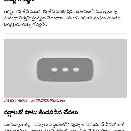
ఆగస్టు 1వ తేదీ నుంచి 9వ తేదీ వరకు ప్రపంచ ఆదివాసి దినోత్సవాన్ని
ఘనంగా నిర్వహిస్తున్నట్లు తెలంగాణ ఆదివాసి గిరిజన సంఘం మండల
అధ్యక్షుడు దుబ్బ గోవర్ధన్...
LATEST NEWS Jul 30,2026 08:41 pm
వర్షాలతో పాటు కిందపడిన చేపలు‪
మంచిర్యాల జిల్లా చెన్నూరు పట్టణంలోని పుప్పాల హనుమాన్ వీధిలో భారీ
వ‌ర్షం కురిసింది. ఆకాశం నుంచి వర్షంతో పాటు చిన్న చేపలు కూడా పడ్డాయి.