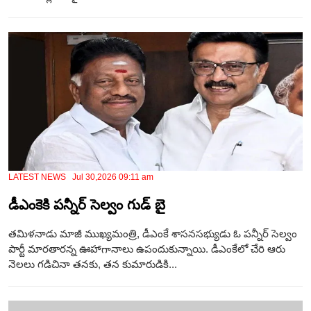
LATEST NEWS Jul 30,2026 09:11 am
డీఎంకెకి పన్నీర్ సెల్వం గుడ్ బై
తమిళనాడు మాజీ ముఖ్యమంత్రి, డీఎంకే శాసనసభ్యుడు ఓ పన్నీర్ సెల్వం
పార్టీ మారతారన్న ఊహాగానాలు ఉపందుకున్నాయి. డీఎంకేలో చేరి ఆరు
నెలలు గడిచినా తనకు, తన కుమారుడికి...