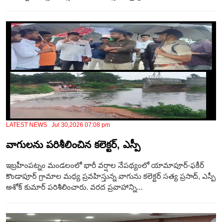
LATEST NEWS Jul 30,2026 07:08 pm
వాగులను పరిశీలించిన కలెక్టర్, ఎస్పీ
ఇబ్రహీంపట్నం మండలంలో భారీ వర్షాల నేపథ్యంలో యామాపూర్-ఫకీర్
కొండాపూర్ గ్రామాల మధ్య ప్రవహిస్తున్న వాగును కలెక్టర్ సత్య ప్రసాద్, ఎస్పీ
అశోక్ కుమార్ పరిశీలించారు. వరద ప్రవాహాన్ని...