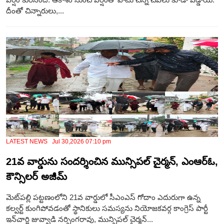
దీంతో చిన్నారులు,...
LATEST NEWS Jul 30,2026 07:10 pm
21వ వార్డును సందర్శించిన మున్సిపల్ చైర్మన్, ఎంఆర్ఓ,
కౌన్సిలర్ అజీమ్
మెట్‌పల్లి పట్టణంలోని 21వ వార్డులో సీఎంఎస్ గోదాం ఎదురుగా ఉన్న
కల్వర్ట్ కుంగిపోవడంతో స్థానికులు సమస్యను నియోజకవర్గ కాంగ్రెస్ పార్టీ
ఇన్‌చార్జి జువ్వాడి నర్సింగరావు, మున్సిపల్ చైర్మన్...