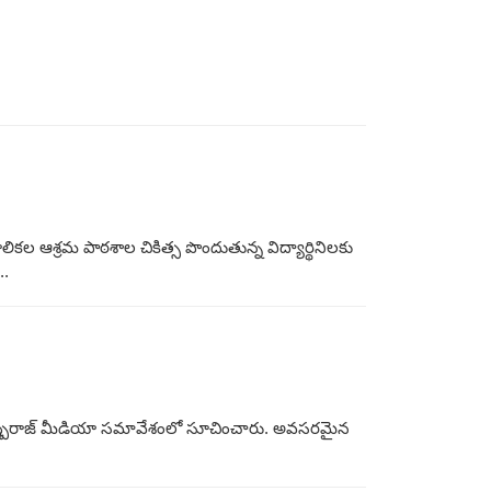
కల ఆశ్రమ పాఠశాల చికిత్స పొందుతున్న విద్యార్థినిలకు
..
ై పుష్పరాజ్ మీడియా సమావేశంలో సూచించారు. అవసరమైన