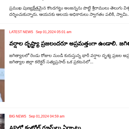
ప్రముఖ పుణ్యక్షేత్రమైన కొండగట్టు అంజన్నను పొట్టి శ్రీరాములు తెలుగు వి
దర్శించుకున్నారు. ఆయనకు ఆలయ అధికారులు స్వాగతం పలికి, స్వామి..
LATEST NEWS Sep 01,2024 05:01 am
వర్షాల దృష్ట్యా ప్రజలందరూ అప్రమత్తంగా ఉండాలి. జగిత్యా
జగిత్యాలలో రెండు రోజుల నుండి కురుస్తున్న భారీ వర్షాల దృశ్య ప్రజల
జగిత్యాల జిల్లా కలెక్టర్ సత్యప్రసాద్ ఒక ప్రకటనలో...
BIG NEWS Sep 01,2024 04:59 am
APలో కంట్రోల్ రూమ్‌లు ఏర్పాటు