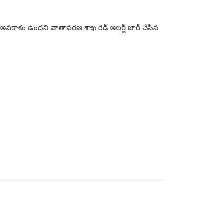
సే అవకాశం ఉందని వాతావరణ శాఖ రెడ్ అలర్ట్ జారీ చేసిన