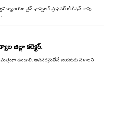
శ్వవిద్యాలయం వైస్ ఛాన్సలర్ ప్రొఫెసర్ టీ.కిషన్ రావు
.
ల జిల్లా కలెక్టర్.
 అప్రమత్తంగా ఉండాలి. అవసరమైతేనే బయటకు వెళ్లాలని