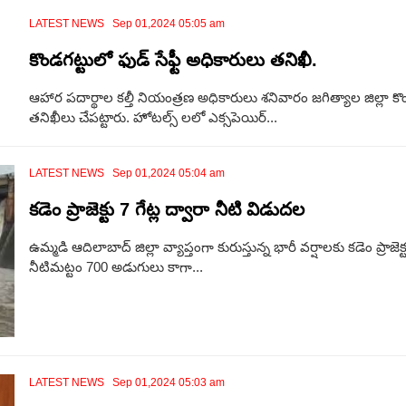
LATEST NEWS Sep 01,2024 05:05 am
కొండగట్టులో ఫుడ్ సేఫ్టీ అధికారులు తనిఖీ.
ఆహార పదార్థాల కల్తీ నియంత్రణ అధికారులు శనివారం జగిత్యాల జిల్లా కొ
తనిఖీలు చేపట్టారు. హోటల్స్ లలో ఎక్సపెయిర్...
LATEST NEWS Sep 01,2024 05:04 am
కడెం ప్రాజెక్టు 7 గేట్ల ద్వారా నీటి విడుదల
ఉమ్మడి ఆదిలాబాద్ జిల్లా వ్యాప్తంగా కురుస్తున్న భారీ వర్షాలకు కడెం ప్రాజె
నీటిమట్టం 700 అడుగులు కాగా...
LATEST NEWS Sep 01,2024 05:03 am