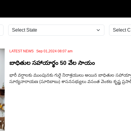
LATEST NEWS Sep 01,2024 08:07 am
బాధితుల సహాయార్థం 50 వేల సాయం
భారీ వర్షాలకు ముంపునకు గురై నిరాశ్రయులు అయిన బాధితుల సహాయార్థం 
సూర్యనారాయణ (సూరిబాబు) శాసనసభ్యులు వసంత వెంకట కృష్ణ ప్రసాద్