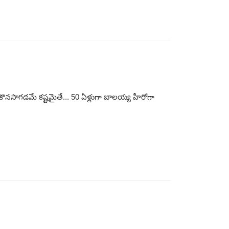
ళ్లు కొనసాగడమే కష్టమైతే... 50 ఏళ్లుగా బాలయ్య హీరోగా