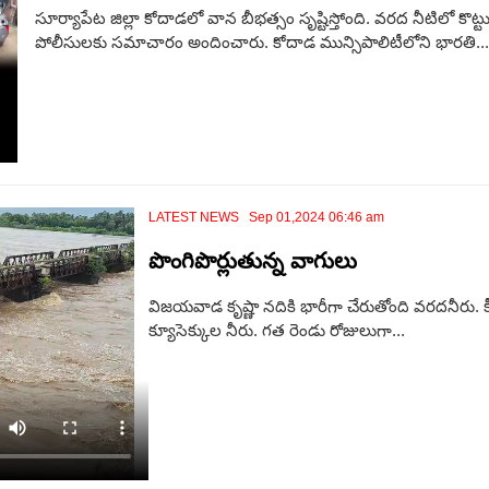
సూర్యాపేట జిల్లా కోదాడలో వాన బీభత్సం సృష్టిస్తోంది. వరద నీటిలో కొట్టు
పోలీసులకు సమాచారం అందించారు. కోదాడ మున్సిపాలిటీలోని భారతి...
LATEST NEWS Sep 01,2024 06:46 am
పొంగిపొర్లుతున్న వాగులు
విజయవాడ కృష్ణా నదికి భారీగా చేరుతోంది వరదనీరు. కీస
క్యూసెక్కుల నీరు. గత రెండు రోజులుగా...