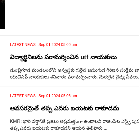
LATEST NEWS Sep 01,2024 05:09 am
విద్యార్థినిలను పరామర్శించిన utf నాయకులు
డుంబ్రిగూడ మండలంలోని అస్వస్థకు గురైన జముగుడ గిరిజన సంక్షేమ బాలి
యుటిఎఫ్ నాయకులు శనివారం పరామర్శించారు. మెరుగైన వైద్య సేవలు.
LATEST NEWS Sep 01,2024 05:06 am
అవసరమైతే తప్ప ఎవరు బయటకు రాకూడదు
KMR: భారీ వర్షానికి ప్రజలు అప్రమత్తంగా ఉండాలని రాజంపేట ఎస్స
తప్ప ఎవరు బయటకు రాకూడదని ఆయన తెలిపారు....