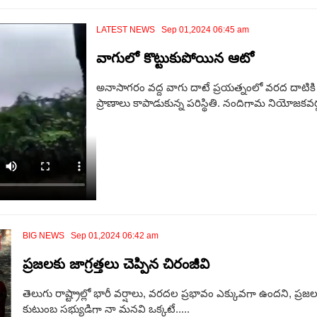
LATEST NEWS Sep 01,2024 06:45 am
వాగులో కొట్టుకుపోయిన ఆటో
అనాసాగరం వద్ద వాగు దాటే ప్రయత్నంలో వ‌ర‌ద దాటికి అ
ప్రాణాలు కాపాడుకున్న ప‌రిస్థితి. నందిగామ నియోజకవర్
BIG NEWS Sep 01,2024 06:42 am
ప్ర‌జ‌ల‌కు జాగ్ర‌త్త‌లు చెప్పిన‌ చిరంజీవి
తెలుగు రాష్ట్రాల్లో భారీ వర్షాలు, వరదల ప్రభావం ఎక్కువగా ఉందని, ప్రజ
కుటుంబ సభ్యుడిగా నా మనవి ఒక్కటే.....