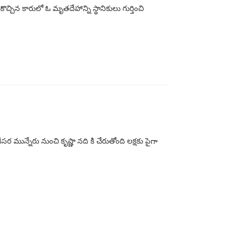
కొచ్చిన కారులో ఓ మృతదేహాన్ని స్థానికులు గుర్తించి
ర మున్నేరు నుంచి కృష్ణా నది కి చేరుతోంది లక్షకు పైగా