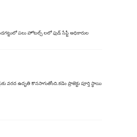
ండగట్టులో పలు హోటల్స్ లలో ఫుడ్ సేఫ్టీ అధికారుల
క్టుకు వరద ఉదృతి కొనసాగుతోంది.కడెం ప్రాజెక్టు పూర్తి స్థాయి