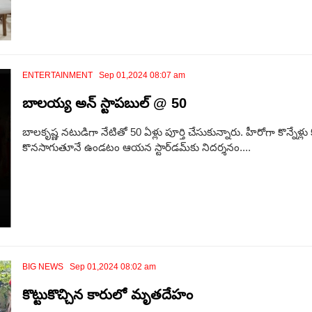
ENTERTAINMENT Sep 01,2024 08:07 am
బాలయ్య అన్ స్టాపబుల్ @ 50
బాల‌కృష్ణ నటుడిగా నేటితో 50 ఏళ్లు పూర్తి చేసుకున్నారు. హీరోగా కొన్నే
కొనసాగుతూనే ఉండటం ఆయన స్టార్‌డ‌మ్‌కు నిదర్శనం....
BIG NEWS Sep 01,2024 08:02 am
కొట్టుకొచ్చిన కారులో మృతదేహం