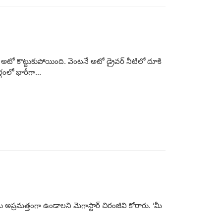
టో కొట్టుకుపోయింది. వెంట‌నే అటో డ్రైవ‌ర్ నీటిలో దూకి
గంలో భారీగా...
లు అప్రమత్తంగా ఉండాలని మెగాస్టార్ చిరంజీవి కోరారు. ‘మీ