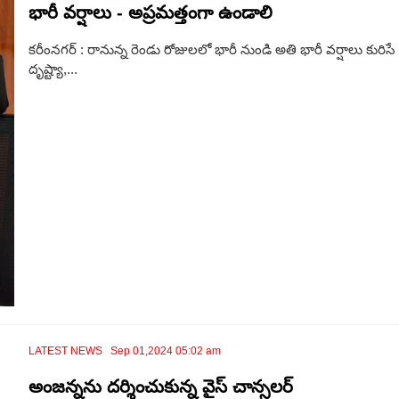
భారీ వర్షాలు - అప్రమత్తంగా ఉండాలి
కరీంనగర్ : రానున్న రెండు రోజులలో భారీ నుండి అతి భారీ వర్షాలు కురి
దృష్ట్యా,...
LATEST NEWS Sep 01,2024 05:02 am
అంజన్నను దర్శించుకున్న వైస్ చాన్సలర్