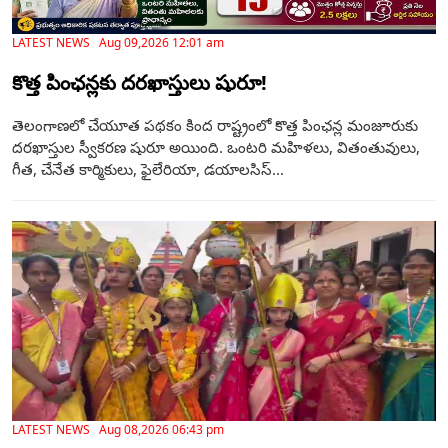
LATEST NEWS Aug 09,2026 12:01 am
కొత్త పింఛన్లకు దరఖాస్తులు షురూ!
తెలంగాణలో చేయూత పథకం కింద రాష్ట్రంలో కొత్త పింఛన్ల మంజూరుకు
దరఖాస్తుల స్వీకరణ షురూ అయింది. ఒంటరి మహిళలు, వితంతువులు,
గీత, చేనేత కార్మికులు, ఫైలేరియా, డయాలసిస్‌...
LATEST NEWS Aug 08,2026 06:43 pm