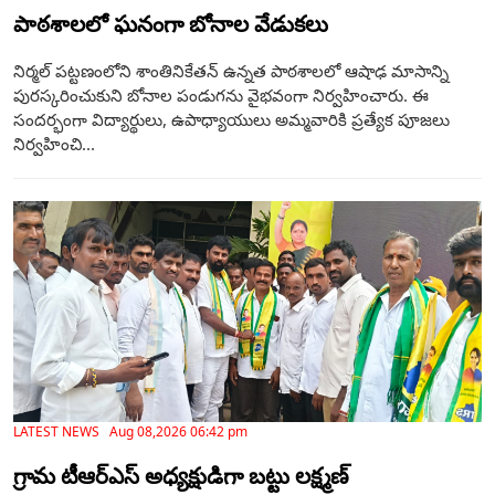
పాఠశాలలో ఘనంగా బోనాల వేడుకలు
నిర్మల్ పట్టణంలోని శాంతినికేతన్ ఉన్నత పాఠశాలలో ఆషాఢ మాసాన్ని
పురస్కరించుకుని బోనాల పండుగను వైభవంగా నిర్వహించారు. ఈ
సందర్భంగా విద్యార్థులు, ఉపాధ్యాయులు అమ్మవారికి ప్రత్యేక పూజలు
నిర్వహించి...
LATEST NEWS Aug 08,2026 06:42 pm
గ్రామ టీఆర్‌ఎస్ అధ్యక్షుడిగా బట్టు లక్ష్మణ్