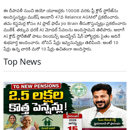
ఈ దీపావళీ నుంచి జియో యూజర్లకు 100GB వరకు ఫ్రీ క్లౌడ్ స్టోరేజ్‌ను
అందిస్తున్నట్టు ముకేష్ అంబానీ 47వ Relaince AGMలో ప్రకటించారు.
తమ కస్టమర్ల కోసం AI ప్లాట్ ఫామ్ Jio Brain తీసుకొస్తున్నట్లు ప్రకటించారు
ముకేశ్. తక్కువ ధరకే AI మోడల్ సేవలను అందిస్తామని తెలిపారు. అలాగే
AI క్లౌడ్ స్టోరేజీతో పాటు రిలయన్స్ ఇండస్ట్రీస్ షేర్ హోల్డర్లకు సైతం అదిరే
శుభవార్త అందించారు. బోనస్ షేర్లు ఇవ్వనున్నట్లు తెలిపింది. అంటే 10
షేర్లు ఉన్న వారికి మరో 10 షేర్లు ఉచితంగా అందిస్తారు.
Top News