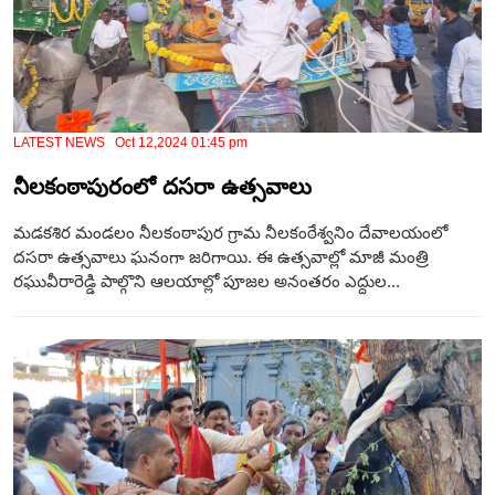
LATEST NEWS Oct 12,2024 01:45 pm
నీలకంఠాపురంలో దసరా ఉత్సవాలు
మడకశిర మండలం నీలకంఠాపుర గ్రామ నీలకంఠేశ్వనిం దేవాలయంలో
దసరా ఉత్సవాలు ఘ‌నంగా జ‌రిగాయి. ఈ ఉత్సవాల్లో మాజీ మంత్రి
రఘువీరారెడ్డి పాల్గొని ఆలయాల్లో పూజల అనంతరం ఎద్దుల...