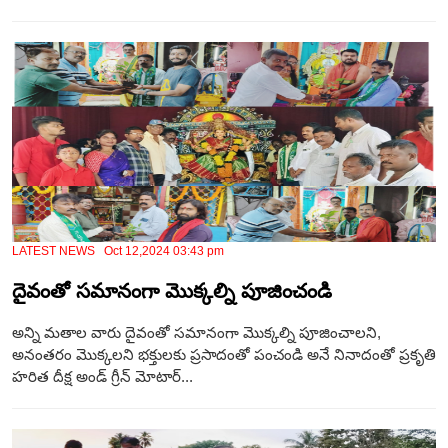
LATEST NEWS Oct 12,2024 03:43 pm
దైవంతో సమానంగా మొక్కల్ని పూజించండి
అన్ని మతాల వారు దైవంతో సమానంగా మొక్కల్ని పూజించాలని,
అనంతరం మొక్కలని భక్తులకు ప్రసాదంతో పంచండి అనే నినాదంతో ప్రకృతి
హరిత దీక్ష అండ్ గ్రీన్ మోటార్...