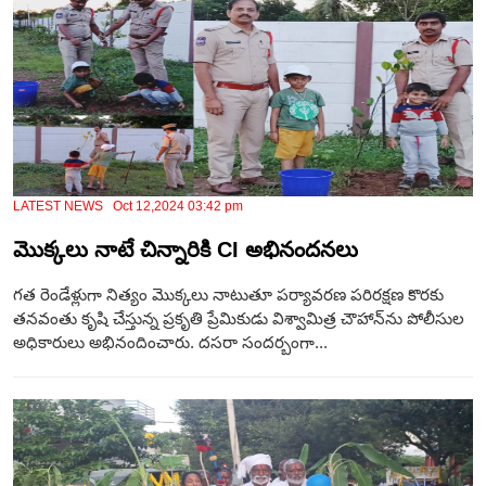
LATEST NEWS Oct 12,2024 03:42 pm
మొక్క‌లు నాటే చిన్నారికి CI అభినంద‌న‌లు
గత రెండేళ్లుగా నిత్యం మొక్కలు నాటుతూ పర్యావరణ పరిరక్షణ కొరకు
తనవంతు కృషి చేస్తున్న ప్రకృతి ప్రేమికుడు విశ్వామిత్ర చౌహాన్‌ను పోలీసుల
అధికారులు అభినందించారు. ద‌స‌రా సందర్బంగా...