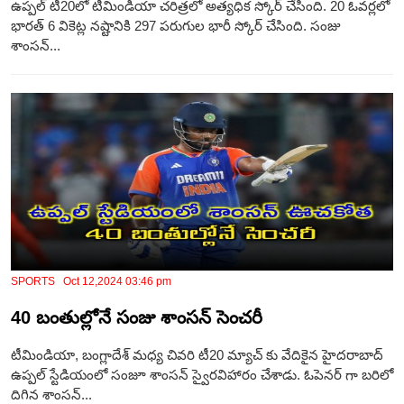
ఉప్పల్ టీ20లో టీమిండియా చరిత్రలో అత్యధిక స్కోర్ చేసింది. 20 ఓవర్లలో
భారత్ 6 వికెట్ల నష్టానికి 297 పరుగుల భారీ స్కోర్ చేసింది. సంజు
శాంసన్...
SPORTS Oct 12,2024 03:46 pm
40 బంతుల్లోనే సంజు శాంసన్ సెంచరీ
టీమిండియా, బంగ్లాదేశ్ మధ్య చివరి టీ20 మ్యాచ్ కు వేదికైన హైదరాబాద్
ఉప్పల్ స్టేడియంలో సంజూ శాంసన్ స్వైరవిహారం చేశాడు. ఓపెనర్ గా బరిలో
దిగిన శాంసన్...