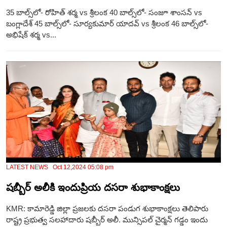
35 బాల్స్‌లో- రోహిత్ శర్మ vs శ్రీలంక 40 బాల్స్‌లో- సంజూ శాంసన్ vs
బంగ్లాదేశ్ 45 బాల్స్‌లో- సూర్యకుమార్ యాదవ్ vs శ్రీలంక 46 బాల్స్‌లో-
అభిషేక్ శర్మ vs...
LATEST NEWS Oct 12,2024 05:08 pm
షబ్బీర్ అలీకి ఇందుప్రియ దసరా శుభాకాంక్షలు
KMR: కామారెడ్డి జిల్లా ప్రజలకు దసరా పండుగ శుభాకాంక్షలు తెలిపారు
రాష్ట్ర ప్రభుత్వ సలహాదారు షబ్బీర్ అలీ. మున్సిపల్ చైర్మన్ గడ్డం ఇందు