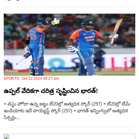
SPORTS Oct 12,2024 06:27 pm
ఉప్పల్ వేదికగా చరిత్ర సృష్టించిన భారత్!
★ టెస్టు హోదా ఉన్న జట్టు టీ20ల్లో అత్యధిక స్కోర్ (297) ★ టీ20ల్లో టీమ్
ఇండియాకు ఇదే హయ్యెస్ట్ స్కోర్ (297) ★ భారత్ ఇన్నింగ్సులో అత్యధిక
సిక్సర్లు...