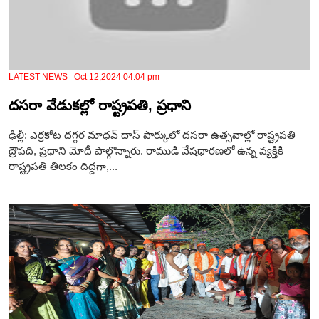
LATEST NEWS Oct 12,2024 04:04 pm
దసరా వేడుకల్లో రాష్ట్రపతి, ప్రధాని
ఢిల్లీ: ఎర్రకోట దగ్గర మాధవ్ దాస్ పార్కులో దసరా ఉత్సవాల్లో రాష్ట్రపతి
ద్రౌపది, ప్రధాని మోదీ పాల్గొన్నారు. రాముడి వేషధారణలో ఉన్న వ్యక్తికి
రాష్ట్రపతి తిలకం దిద్దగా,...