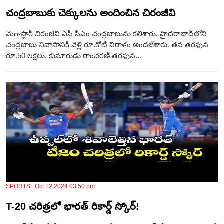
చంద్రబాబుకు చెక్కులను అందించిన చిరంజీవి
మెగాస్టార్ చిరంజీవి ఏపీ సీఎం చంద్రబాబును కలిశారు. హైదరాబాద్‌లోని
చంద్రబాబు నివాసానికి వెళ్లి రూ.కోటి విరాళం అందజేశారు. తన తరఫున
రూ.50 లక్షలు, కుమారుడు రాంచరణ్ తరఫున...
SPORTS Oct 12,2024 03:50 pm
T-20 చరిత్రలో భార‌త్ రికార్డ్ స్కోర్!