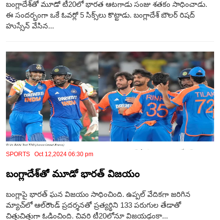
బంగ్లాదేశ్‌తో మూడో టీ20లో భారత ఆటగాడు సంజు శతకం సాధించాడు.
ఈ సందర్భంగా ఒకే ఓవర్లో 5 సిక్స్‌లు కొట్టాడు. బంగ్లాదేశ్ బౌలర్ రిషద్
హుస్సేన్ వేసిన...
SPORTS Oct 12,2024 06:30 pm
బంగ్లాదేశ్​తో మూడో భారత్ విజయం
బంగ్లాపై భారత్‌ ఘన విజయం సాధించింది. ఉప్పల్‌ వేదికగా జరిగిన
మ్యాచ్‌లో ఆల్‌రౌండ్‌ ప్రదర్శనతో ప్రత్యర్థిని 133 పరుగుల తేడాతో
చిత్తుచిత్తుగా ఓడించింది. చివరి టీ20లోనూ విజయఢంకా...