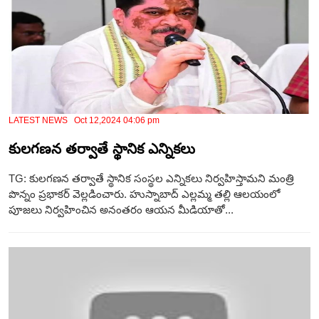
LATEST NEWS Oct 12,2024 04:06 pm
కులగణన తర్వాతే స్థానిక‌ ఎన్నికలు
TG: కులగణన తర్వాతే స్థానిక సంస్థల ఎన్నికలు నిర్వహిస్తామని మంత్రి
పొన్నం ప్రభాకర్ వెల్లడించారు. హుస్నాబాద్ ఎల్లమ్మ తల్లి ఆలయంలో
పూజలు నిర్వహించిన అనంతరం ఆయన మీడియాతో...