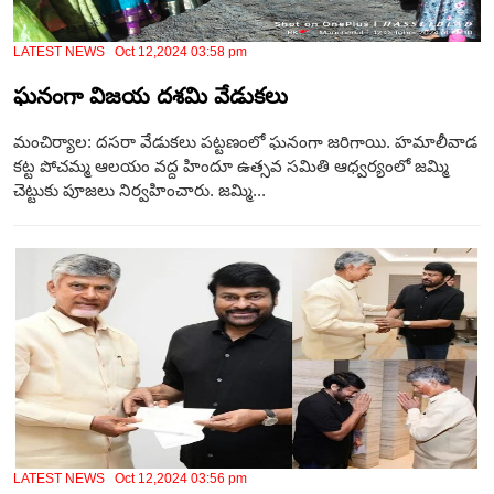
LATEST NEWS Oct 12,2024 03:58 pm
ఘనంగా విజయ దశమి వేడుకలు
మంచిర్యాల‌: ద‌స‌రా వేడుకలు పట్టణంలో ఘనంగా జరిగాయి. హమాలీవాడ
కట్ట పోచమ్మ ఆలయం వద్ద హిందూ ఉత్సవ సమితి ఆధ్వర్యంలో జమ్మి
చెట్టుకు పూజలు నిర్వహించారు. జమ్మి...
LATEST NEWS Oct 12,2024 03:56 pm