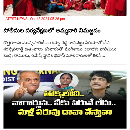
LATEST NEWS Oct 12,2024 05:26 pm
పోలీసుల పర్యవేక్షణలో అమ్మవారి నిమజ్జనం
కొత్తగూడెం మున్సిపాలిటీ నాగయ్య గడ్డ రావిచెట్టు ఏరియాలో దేవి
శరన్నవరాత్రి ఉత్సవాలు శనివారంతో ముగిశాయి. టూటౌన్ పోలీసులు
బుచ్చి రాములు, రమేష్ స్థానిక భవానీ మాలధారులతో కలిసి...