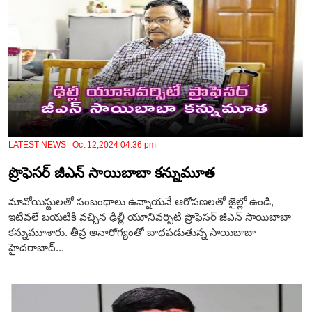
LATEST NEWS Oct 12,2024 04:36 pm
ప్రొఫెసర్ జీఎన్ సాయిబాబా కన్నుమూత
మావోయిస్టులతో సంబంధాలు ఉన్నాయనే ఆరోపణలతో జైల్లో ఉండి,
ఇటీవలే బయటికి వచ్చిన ఢిల్లీ యూనివర్సిటీ ప్రొఫెసర్ జీఎన్ సాయిబాబా
కన్నుమూశారు. తీవ్ర అనారోగ్యంతో బాధపడుతున్న సాయిబాబా
హైదరాబాద్...