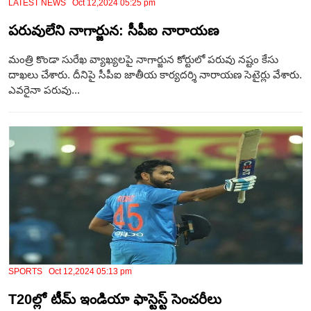
LATEST NEWS Oct 12,2024 05:25 pm
పరువులేని నాగార్జున: సీపీఐ నారాయణ
మంత్రి కొండా సురేఖ వ్యాఖ్యలపై నాగార్జున కోర్టులో పరువు నష్టం కేసు
దాఖలు చేశారు. దీనిపై సీపీఐ జాతీయ కార్యదర్శి నారాయణ సెటైర్లు వేశారు.
ఎవరైనా పరువు...
SPORTS Oct 12,2024 05:13 pm
T20ల్లో టీమ్ ఇండియా ఫాస్టెస్ట్ సెంచరీలు