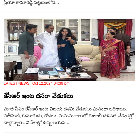
ప్రియా కామారెడ్డి పట్టణంలోని...
LATEST NEWS Oct 12,2024 04:39 pm
కేసీఆర్ ఇంట దసరా వేడుకలు
మాజీ సీఎం కేసీఆర్ ఇంట విజయ దశమి వేడుకలు ఘనంగా జరిగాయి.
సతీమణి, కుమారుడు, కోడలు, మనుమరాలుతో గులాబీ దళపతి వేడుకల్లో
పాల్గొన్నారు. విదేశాల్లో ఉన్న ఆయన...