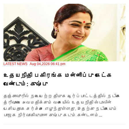
LATEST NEWS Aug 04,2026 06:41 pm
உதயநிதி பகிரங்க மன்னிப்பு கேட்க
வேண்டும்: குஷ்பு
தஞ்சாவூரில் நடைபெற்ற திமுக ஆர்ப்பாட்டத்தில் நடிகை
த்ரிஷாவை அவமதிக்கும் வகையில் உதயநிதி ஸ்டாலின்
பேசியதாக சர்ச்சை எழுந்துள்ளது. இதற்கு நடிகையும்
பாஜக நிர்வாகியுமான குஷ்பு கடும் கண்டனம்...