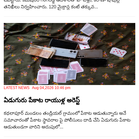
తనిఖీలు నిర్వహించారు. 120 మైక్రాన్ల కంటే తక్కువ...
LATEST NEWS Aug 04,2026 10:46 pm
ఏడుగురు పేకాట రాయుళ్ల అరెస్ట్
కథలాపూర్ మండలం తండ్రియల్ గ్రామంలో పేకాట ఆడుతున్నారు అనే
సమాచారంతో పేకాట స్థావరాల పై పోలీసులు దాడి చేసి ఏడుగురు పేకాట
ఆడుతుండగా వారిని అదుపులో...