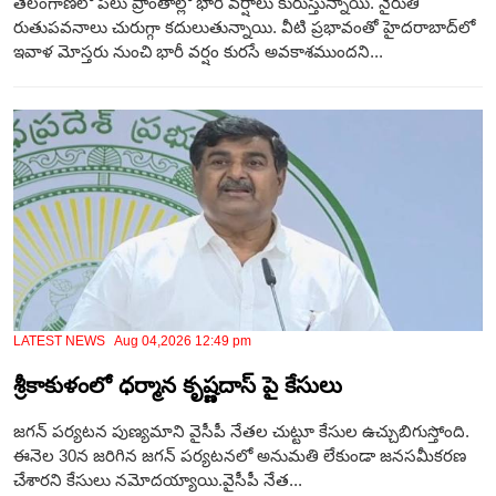
తెలంగాణలో పలు ప్రాంతాల్లో భారీ వర్షాలు కురుస్తున్నాయి. నైరుతి
రుతుపవనాలు చురుగ్గా కదులుతున్నాయి. వీటి ప్రభావంతో హైదరాబాద్‌లో
ఇవాళ మోస్తరు నుంచి భారీ వర్షం కురసే అవకాశముందని...
LATEST NEWS Aug 04,2026 12:49 pm
శ్రీకాకుళంలో ధర్మాన కృష్ణదాస్ పై కేసులు
జగన్ పర్యటన పుణ్యమాని వైసీపీ నేతల చుట్టూ కేసుల ఉచ్చుబిగుస్తోంది.
ఈనెల 30న జరిగిన జగన్ పర్యటనలో అనుమతి లేకుండా జనసమీకరణ
చేశారని కేసులు నమోదయ్యాయి.వైసీపీ నేత...