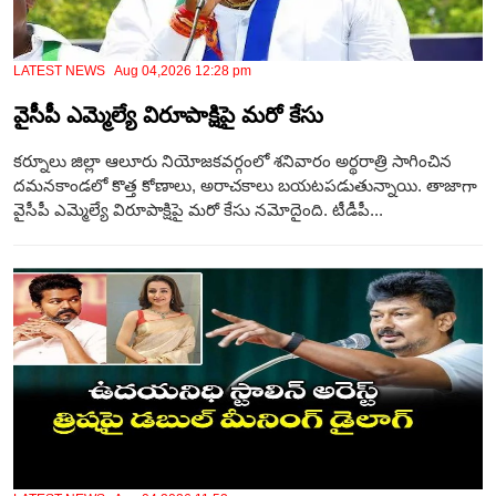
LATEST NEWS Aug 04,2026 12:28 pm
వైసీపీ ఎమ్మెల్యే విరూపాక్షిపై మరో కేసు
కర్నూలు జిల్లా ఆలూరు నియోజకవర్గంలో శనివారం అర్థరాత్రి సాగించిన
దమనకాండలో కొత్త కోణాలు, అరాచకాలు బయటపడుతున్నాయి. తాజాగా
వైసీపీ ఎమ్మెల్యే విరూపాక్షిపై మరో కేసు నమోదైంది. టీడీపీ...