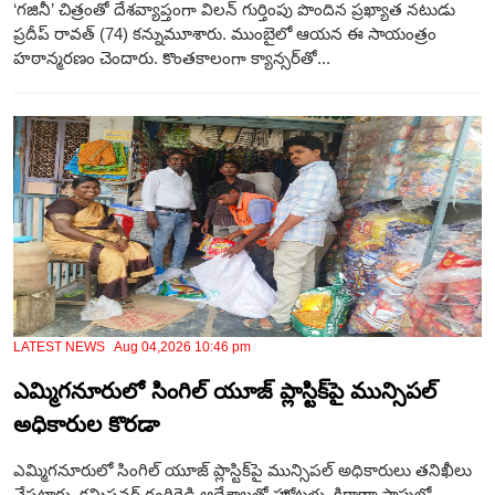
‘గజినీ’ చిత్రంతో దేశవ్యాప్తంగా విలన్ గుర్తింపు పొందిన ప్రఖ్యాత నటుడు
ప్రదీప్ రావత్ (74) కన్నుమూశారు. ముంబైలో ఆయన ఈ సాయంత్రం
హఠాన్మరణం చెందారు. కొంతకాలంగా క్యాన్సర్‌తో...
LATEST NEWS Aug 04,2026 10:46 pm
ఎమ్మిగనూరులో సింగిల్ యూజ్ ప్లాస్టిక్‌పై మున్సిపల్
అధికారుల కొరడా
ఎమ్మిగనూరులో సింగిల్ యూజ్ ప్లాస్టిక్‌పై మున్సిపల్ అధికారులు తనిఖీలు
చేపట్టారు. కమిషనర్ గంగిరెడ్డి ఆదేశాలతో హోటళ్లు, కిరాణా షాపుల్లో