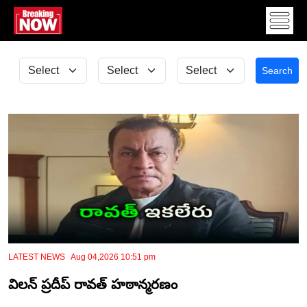
Search
LATEST NEWS Aug 04,2026 10:51 pm
విలన్ ప్రదీప్ రావత్ హఠాన్మరణం