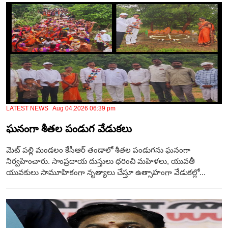
LATEST NEWS Aug 04,2026 06:39 pm
ఘనంగా శీతల పండుగ వేడుకలు
మెట్ పల్లి మండలం కేసీఆర్ తండాలో శీతల పండుగను ఘనంగా
నిర్వహించారు. సాంప్రదాయ దుస్తులు ధరించి మహిళలు, యువతీ
యువకులు సామూహికంగా నృత్యాలు చేస్తూ ఉత్సాహంగా వేడుకల్లో...