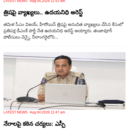
LATEST NEWS Aug 04,2026 11:52 am
త్రిషపై వ్యాఖ్యలు.. ఉదయనిధి అరెస్ట్
తమిళ సీఎం విజయ్, హీరోయిన్ త్రిషపై అనుచిత వ్యాఖ్యలు చేసిన కేసులో
ప్రతిపక్ష డీఎంకే పార్టీ నేత ఉదయనిధి అరెస్ట్ అయ్యారు. తంజావూర్
పోలీసులు చెన్నై, నీలాంగరైలోని...
LATEST NEWS Aug 04,2026 11:47 am
నేరాలపై కఠిన చర్యలు: ఎస్పీ