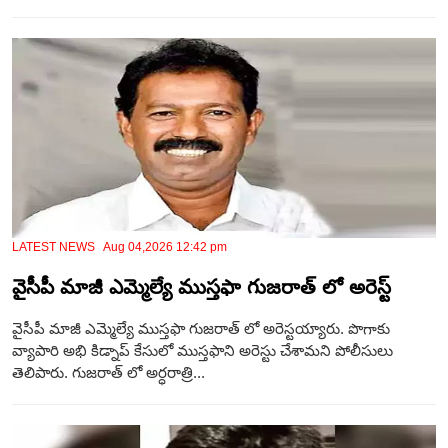
LATEST NEWS Aug 04,2026 12:42 pm
వైసీపీ మాజీ ఎమ్మెల్యే ముస్తఫా గుజరాత్ లో అరెస్ట్
వైసీపీ మాజీ ఎమ్మెల్యే ముస్తఫా గుజరాత్ లో అరెస్టయ్యారు. పొగాకు
వ్యాపారి అభి కిడ్నాప్ కేసులో ముస్తఫాని అరెస్టు చేశామని పోలీసులు
తెలిపారు. గుజరాత్ లో అర్ధరాత్రి...