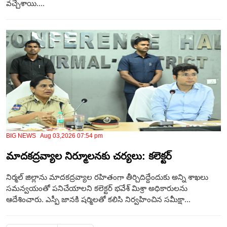
వచ్చేశాయి....
BIG NEWS Aug 03,2026 07:54 pm
మాదకద్రవ్యాల నిర్మూలనకు చర్యలు: కలెక్టర్
నిర్మల్ జిల్లాను మాదకద్రవ్యాల రహితంగా తీర్చిదిద్దేందుకు అన్ని శాఖలు
సమన్వయంతో పనిచేయాలని కలెక్టర్ భవేశ్ మిశ్రా అధికారులను
ఆదేశించారు. ఎస్పీ జానకి షర్మిలతో కలిసి నిర్వహించిన సమీక్షా...