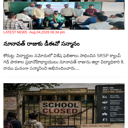
LATEST NEWS Aug 04,2026 06:34 pm
నూనావత్ రాజుకు డీఈవో సన్మానం
కోరుట్ల: విద్యార్థుల నమోదులో విశేష ఫలితాలు సాధించిన SRSP క్యాంప్
గడి పాఠశాల ప్రధానోపాధ్యాయులు నూనావత్ రాజును జిల్లా విద్యాధికారి కె.
రాము ఘనంగా సన్మానించి అభినందించారు....