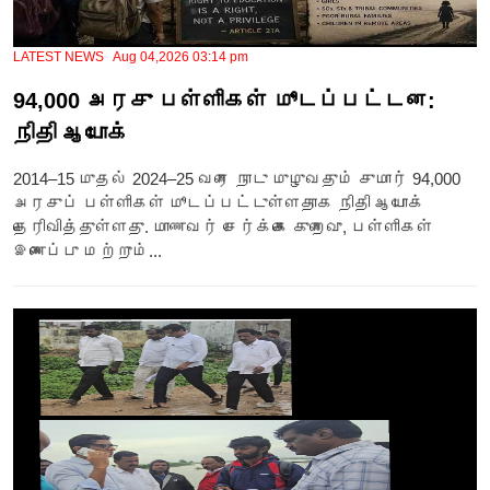
LATEST NEWS Aug 04,2026 03:14 pm
94,000 அரசு பள்ளிகள் மூடப்பட்டன:
நிதி ஆயோக்
2014–15 முதல் 2024–25 வரை நாடு முழுவதும் சுமார் 94,000
அரசுப் பள்ளிகள் மூடப்பட்டுள்ளதாக நிதி ஆயோக்
தெரிவித்துள்ளது. மாணவர் சேர்க்கை குறைவு, பள்ளிகள்
இணைப்பு மற்றும்...