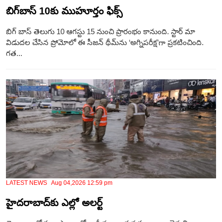
బిగ్‌బాస్ 10కు ముహూర్తం ఫిక్స్
బిగ్ బాస్ తెలుగు 10 ఆగస్టు 15 నుంచి ప్రారంభం కానుంది. స్టార్ మా
విడుదల చేసిన ప్రోమోలో ఈ సీజన్ థీమ్‌ను ‘అగ్నిపరీక్ష’గా ప్రకటించింది.
గత...
LATEST NEWS Aug 04,2026 12:59 pm
హైదరాబాద్‌కు ఎల్లో అలర్ట్‌