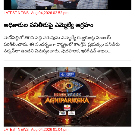
LATEST NEWS Aug 04,2026 02:52 pm
అధికారుల పనితీరుపై ఎమ్మెల్యే ఆగ్రహం
మెట్‌పల్లిలో తెగిన పెద్ద చెరువును ఎమ్మెల్యే కల్వకుంట్ల సంజయ్
పరిశీలించారు. ఈ సందర్భంగా రాష్ట్రంలో కాంగ్రెస్ ప్రభుత్వం పనితీరు
సర్కస్‌లా ఉందని విమర్శించారు. పురపాలక, ఇరిగేషన్ శాఖల...
LATEST NEWS Aug 04,2026 01:04 pm