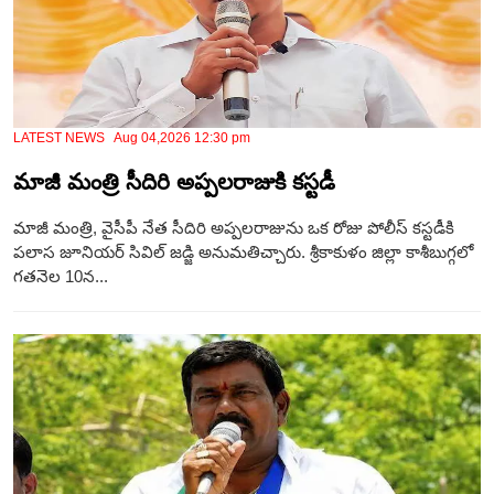
LATEST NEWS Aug 04,2026 12:30 pm
మాజీ మంత్రి సీదిరి అప్పలరాజుకి కస్టడీ
మాజీ మంత్రి, వైసీపీ నేత సీదిరి అప్పలరాజును ఒక రోజు పోలీస్‌ కస్టడీకి
పలాస జూనియర్‌ సివిల్‌ జడ్జి అనుమతిచ్చారు. శ్రీకాకుళం జిల్లా కాశీబుగ్గలో
గతనెల 10న...