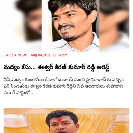
LATEST NEWS Aug 04,2026 12:34 pm
మద్యం కేసు... ఈశ్వర్ కిరణ్ కుమార్ రెడ్డి అరెస్ట్
ఏపీ మద్యం కుంభకోణం కేసులో దుబాయ్ నుంచి హైదరాబాద్ కు వచ్చిన
ఏ9 నిందితుడు ఈశ్వర్ కిరణ్ కుమార్ రెడ్డిని సిట్ అధికారులు శంషాబాద్
ఎయిర్ పోర్టులో...