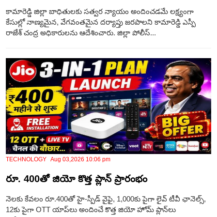
కామారెడ్డి జిల్లా బాధితులకు సత్వర న్యాయం అందించడమే లక్ష్యంగా
కేసుల్లో నాణ్యమైన, వేగవంతమైన దర్యాప్తు జరపాలని కామారెడ్డి ఎస్పీ
రాజేశ్ చంద్ర అధికారులను ఆదేశించారు. జిల్లా పోలీస్...
TECHNOLOGY Aug 03,2026 10:06 pm
రూ. 400తో జియో కొత్త ప్లాన్‌ ప్రారంభం
నెలకు కేవలం రూ.400తో హై-స్పీడ్ వైఫై, 1,000కు పైగా లైవ్ టీవీ ఛానెల్స్,
12కు పైగా OTT యాప్‌లు అందించే కొత్త జియో హోమ్ ప్లాన్‌లు