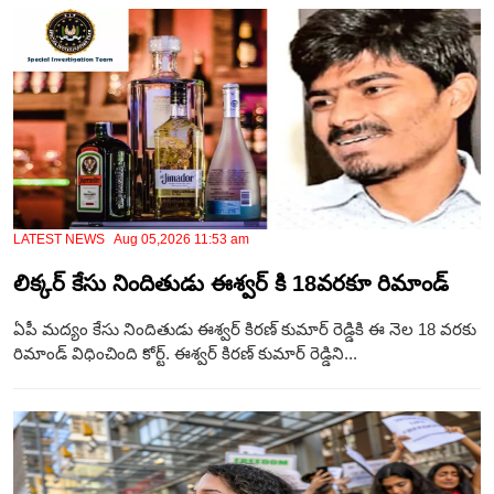
LATEST NEWS Aug 05,2026 11:53 am
లిక్కర్ కేసు నిందితుడు ఈశ్వర్ కి 18వరకూ రిమాండ్
ఏపీ మద్యం కేసు నిందితుడు ఈశ్వర్ కిరణ్ కుమార్ రెడ్డికి ఈ నెల 18 వరకు
రిమాండ్ విధించింది కోర్ట్. ఈశ్వర్ కిరణ్ కుమార్ రెడ్డిని...