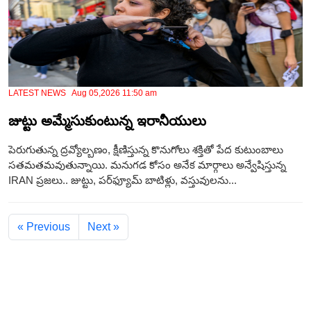
LATEST NEWS Aug 05,2026 11:50 am
జుట్టు అమ్మేసుకుంటున్న ఇరానీయులు
పెరుగుతున్న ద్రవ్యోల్బణం, క్షీణిస్తున్న కొనుగోలు శక్తితో పేద కుటుంబాలు
సతమతమవుతున్నాయి. మనుగడ కోసం అనేక మార్గాలు అన్వేషిస్తున్న
IRAN ప్రజలు.. జుట్టు, పర్‌ఫ్యూమ్‌ బాటిళ్లు, వస్తువులను...
« Previous
Next »