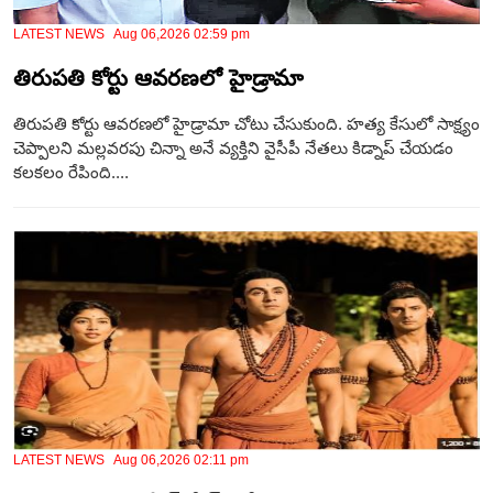
LATEST NEWS Aug 06,2026 02:59 pm
తిరుపతి కోర్టు ఆవరణలో హైడ్రామా
తిరుపతి కోర్టు ఆవరణలో హైడ్రామా చోటు చేసుకుంది. హత్య కేసులో సాక్ష్యం
చెప్పాలని మల్లవరపు చిన్నా అనే వ్యక్తిని వైసీపీ నేతలు కిడ్నాప్‌ చేయడం
కలకలం రేపింది....
LATEST NEWS Aug 06,2026 02:11 pm