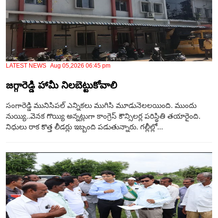
LATEST NEWS Aug 05,2026 06:45 pm
జగ్గారెడ్డి హామీ నిలబెట్టుకోవాలి
సంగారెడ్డి మునిసిపల్ ఎన్నికలు ముగిసి మూడునెలలయింది. ముందు
నుయ్యి..వెనక గొయ్యి అన్నట్లుగా కాంగ్రెస్ కౌన్సిలర్ల పరిస్థితి తయారైంది.
నిధులు రాక కొత్త లీడర్లు ఇబ్బంది పడుతున్నారు. గల్లీల్లో...