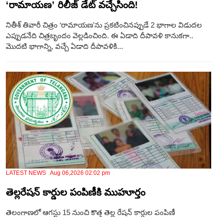
‘రామాయణ’ రిలీజ్ డేట్ వచ్చేసింది!
నితీశ్‌ తివారీ చిత్రం ‘రామాయణ’ను ప్రకటించినప్పుడే 2 భాగాల విడుదల
ఎప్పుడనేది చిత్రబృందం వెల్లడించింది. ఈ ఏడాది దీపావళి కానుకగా..
మొదటి భాగాన్ని, వచ్చే ఏడాది దీపావళికి...
LATEST NEWS Aug 06,2026 02:02 pm
తెల్లరేషన్‌ కార్డుల పంపిణీకి ముహూర్తం
తెలంగాణలో ఆగస్టు 15 నుంచి కొత్త తెల్ల రేషన్‌ కార్డుల పంపిణీ