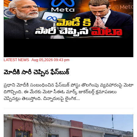
LATEST NEWS Aug 05,2026 09:43 pm
మోదీకి సారీ చెప్పిన ఫేస్‌బుక్
ప్రధాని మోదీకి సంబంధించిన ఫేస్‌బుక్‌ పోస్టు తొలగింపు వ్యవహారంపై మెటా
దిగొచ్చింది. ఈ మేరకు మెటా సీఈఓ మార్క్‌ జుకర్‌బర్గ్‌ క్షమాపణలు
చెప్పినట్లు తెలుస్తోంది. చిన్నారులపై లైంగిక...