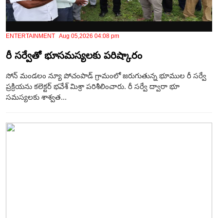
ENTERTAINMENT Aug 05,2026 04:08 pm
రీ సర్వేతో భూసమస్యలకు పరిష్కారం
సోన్ మండలం న్యూ పోచంపాడ్ గ్రామంలో జరుగుతున్న భూముల రీ సర్వే
ప్రక్రియను కలెక్టర్ భవేశ్ మిశ్రా పరిశీలించారు. రీ సర్వే ద్వారా భూ
సమస్యలకు శాశ్వత...