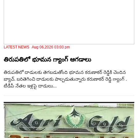
LATEST NEWS Aug 06,2026 03:03 pm
తిరుపతిలో భూమన గ్యాంగ్ ఆగడాలు
తిరుపతిలో దాడులకు తెగబడుతోంది భూమన కరుణాకర్ రెడ్డికి చెందిన
బ్యాచ్. బరితెగించి దాడులకు పాల్పడుతున్నారు కరుణాకర్ రెడ్డి గ్యాంగ్ .
టీడీపీ నేతల ఇళ్లపై దాడులు...