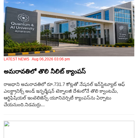
LATEST NEWS Aug 06,2026 03:06 pm
అమరావతిలో తొలి నీలిట్ క్యాంపస్
రాజధాని అమరావతిలో రూ.731.7 కోట్లతో నేషనల్ ఇన్‌స్టిట్యూట్ ఆఫ్
ఎలక్ట్రానిక్స్ అండ్ ఇన్ఫర్మేషన్ టెక్నాలజీ దేశంలోనే తొలి క్వాంటమ్,
ఆర్టిఫిషియల్ ఇంటెలిజెన్స్ యూనివర్సిటీ క్యాంపస్‌ను ఏర్పాటు
చేయనుంది.నిడమర్రు...