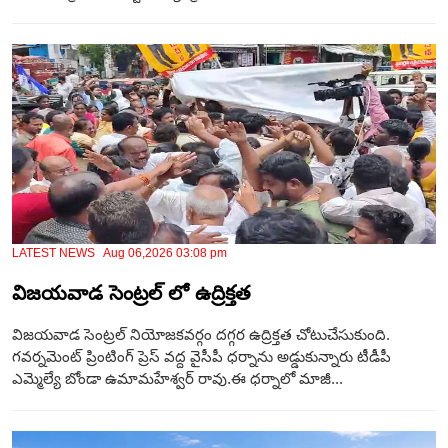
LATEST NEWS Aug 06,2026 03:08 pm
విజయవాడ సెంట్రల్ లో ఉద్రిక్తత
విజయవాడ సెంట్రల్ నియోజకవర్గం దగ్గర ఉద్రిక్తత చోటుచేసుకుంది.
గవర్నమెంట్ ప్రింటింగ్ ప్రెస్ వద్ద వైసీపీ ధర్నాను అడ్డుకున్నారు టీడీపీ
ఎమ్మెల్యే బోండా ఉమామహేశ్వర్ రావు.ఈ ధర్నాలో మాజీ...