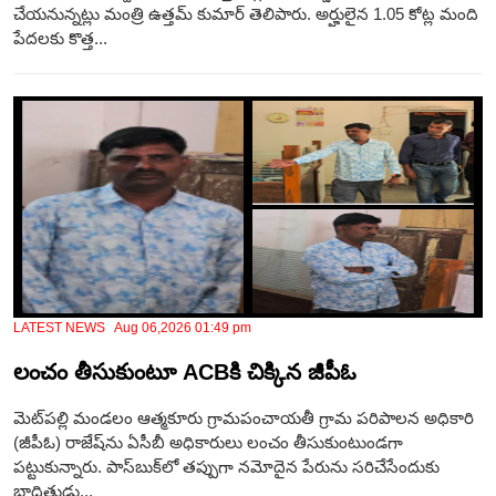
చేయనున్నట్లు మంత్రి ఉత్తమ్ కుమార్‌ తెలిపారు. అర్హులైన 1.05 కోట్ల మంది
పేదలకు కొత్త...
LATEST NEWS Aug 06,2026 01:49 pm
లంచం తీసుకుంటూ ACBకి చిక్కిన జీపీఓ
మెట్‌పల్లి మండలం ఆత్మకూరు గ్రామపంచాయతీ గ్రామ పరిపాలన అధికారి
(జీపీఓ) రాజేష్‌ను ఏసీబీ అధికారులు లంచం తీసుకుంటుండగా
పట్టుకున్నారు. పాస్‌బుక్‌లో తప్పుగా నమోదైన పేరును సరిచేసేందుకు
బాధితుడు...