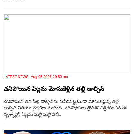
LATEST NEWS Aug 05,2026 09:50 pm
చనిపోయిన పిల్లను మోసుకెళ్లిన తల్లి డాల్ఫిన్
చనిపోయిన తన పిల్ల డాల్ఫిన్‌ను విడిచిపెట్టకుండా మోసుకెళ్తున్న తల్లి
డాల్ఫిన్ వీడియో వైరల్‌గా మారింది. పరిశోధకులు డ్రోన్‌తో చిత్రీకరించిన ఈ
దృశ్యాల్లో, పిల్లను మళ్లీ మళ్లీ నీటి...