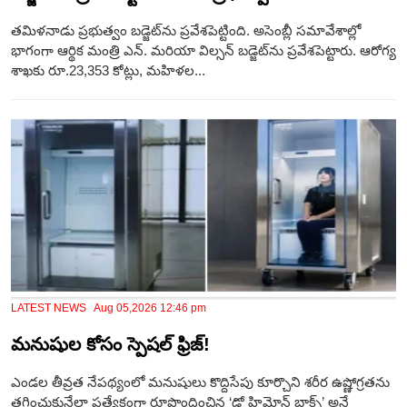
తమిళనాడు ప్రభుత్వం బడ్జెట్‌ను ప్రవేశపెట్టింది. అసెంబ్లీ సమావేశాల్లో
భాగంగా ఆర్థిక మంత్రి ఎన్‌. మరియా విల్సన్‌ బడ్జెట్‌ను ప్రవేశపెట్టారు. ఆరోగ్య
శాఖకు రూ.23,353 కోట్లు, మహిళల...
LATEST NEWS Aug 05,2026 12:46 pm
మనుషుల కోసం స్పెష‌ల్ ఫ్రిజ్‌!
ఎండల తీవ్రత నేప‌థ్యంలో మనుషులు కొద్దిసేపు కూర్చొని శరీర ఉష్ణోగ్రతను
తగ్గించుకునేలా ప్రత్యేకంగా రూపొందించిన ‘డో హిమోన్ బాక్స్’ అనే