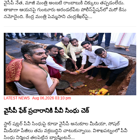
వైసీపీ నేత, మాజీ మంత్రి అంబటి రాంబాబుకి చిక్కులు తప్పడంలేదు.
తాజాగా ఆయనపై గుంటూరు అరండల్‌పేట పోలీస్‌స్టేషన్‌లో మరో కేసు
నమోదైంది. కేంద్ర మంత్రి పెమ్మసాని చంద్రశేఖర్‌పై...
LATEST NEWS Aug 06,2026 03:10 pm
వైసీపీ ఫేక్ ప్రచారానికి పీవీ సింధు చెక్
స్టార్ షట్లర్ పీవీ సింధుపై కూడా వైసీపీ అనుకూల మీడియా, సోషల్
మీడియా పేజీలు తమ వక్రబుద్ధిని చాటుకున్నాయి. విశాఖపట్నంలో పీవీ
సింధు నిర్మించ తలపెట్టిన బ్యాడ్మింటన్...