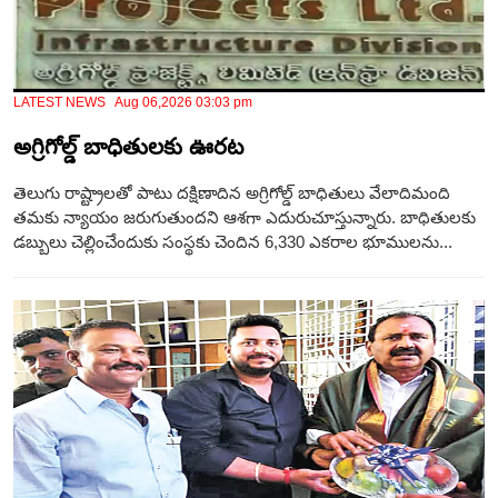
LATEST NEWS Aug 06,2026 03:03 pm
అగ్రిగోల్డ్ బాధితులకు ఊరట
తెలుగు రాష్ట్రాలతో పాటు దక్షిణాదిన అగ్రిగోల్డ్ బాధితులు వేలాదిమంది
తమకు న్యాయం జరుగుతుందని ఆశగా ఎదురుచూస్తున్నారు. బాధితులకు
డబ్బులు చెల్లించేందుకు సంస్థకు చెందిన 6,330 ఎకరాల భూములను...