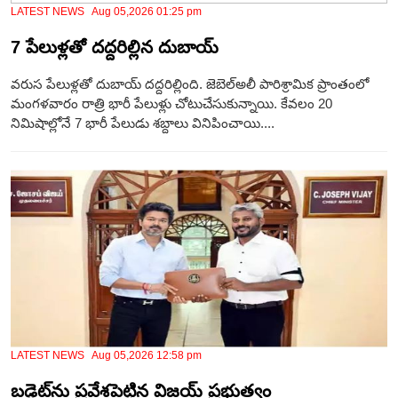
LATEST NEWS Aug 05,2026 01:25 pm
7 పేలుళ్లతో దద్దరిల్లిన దుబాయ్‌
వరుస పేలుళ్లతో దుబాయ్‌ దద్దరిల్లింది. జెబెల్అలీ పారిశ్రామిక ప్రాంతంలో
మంగళవారం రాత్రి భారీ పేలుళ్లు చోటుచేసుకున్నాయి. కేవలం 20
నిమిషాల్లోనే 7 భారీ పేలుడు శబ్దాలు వినిపించాయి....
LATEST NEWS Aug 05,2026 12:58 pm
బడ్జెట్‌ను ప్రవేశపెట్టిన విజ‌య్ ప్ర‌భుత్వం