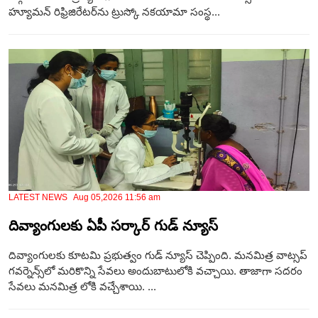
హ్యూమన్ రిఫ్రిజిరేటర్‌ను ట్రుస్కో నకయామా సంస్థ...
LATEST NEWS Aug 05,2026 11:56 am
దివ్యాంగులకు ఏపీ సర్కార్ గుడ్ న్యూస్
దివ్యాంగులకు కూటమి ప్రభుత్వం గుడ్ న్యూస్ చెప్పింది. మనమిత్ర వాట్సప్
గవర్నెన్స్‌లో మరికొన్ని సేవలు అందుబాటులోకి వచ్చాయి. తాజాగా సదరం
సేవలు మనమిత్ర లోకి వచ్చేశాయి. ...