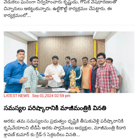
వేడుకలు ఘనంగా నిర్వహించారు కృష్ణుడు, గోపిక వేషధారణలతో
చిన్నారులు ఆకట్టుకున్నారు. ఉట్టికొట్టే కార్యక్రమం చేపట్టారు. ఈ
కార్యక్రమంలో...
LATEST NEWS Sep 01,2024 02:59 pm
సమస్యల పరిష్కారానికి మాజీమంత్రికి వినతి
అరకు: తమ సమస్యలను ప్రభుత్వం ధృష్టికి తీసుకువెళ్లి పరీష్కారానికి
కృషిచేయాలని టీడీపీ అరకు పార్లమెంటు అధ్యక్షుల, మాజీమంత్రి కిడారి
శ్రావణ్ కుమార్ కు గ్రేడ్-5 సెక్రటరీలు వినతి...