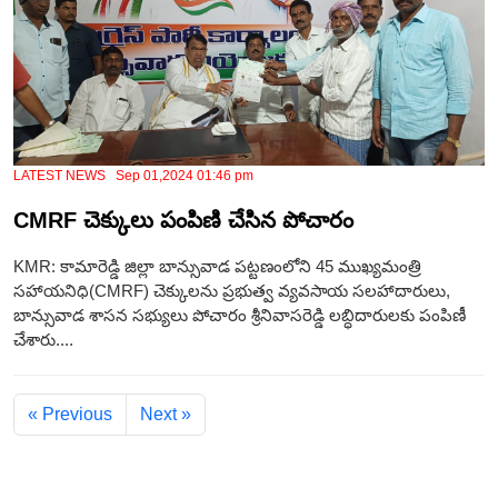
LATEST NEWS Sep 01,2024 01:46 pm
CMRF చెక్కులు పంపిణి చేసిన పోచారం
KMR: కామారెడ్డి జిల్లా బాన్సువాడ పట్టణంలోని 45 ముఖ్యమంత్రి
సహాయనిధి(CMRF) చెక్కులను ప్రభుత్వ వ్యవసాయ సలహాదారులు,
బాన్సువాడ శాసన సభ్యులు పోచారం శ్రీనివాసరెడ్డి లబ్ధిదారులకు పంపిణీ
చేశారు....
« Previous
Next »