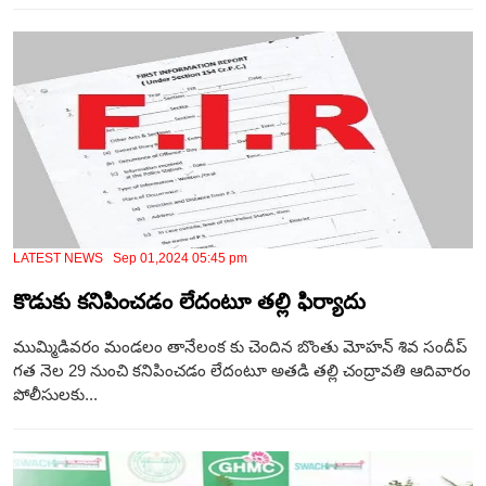
LATEST NEWS Sep 01,2024 05:45 pm
కొడుకు కనిపించడం లేదంటూ తల్లి ఫిర్యాదు
ముమ్మిడివరం మండలం తానేలంక కు చెందిన బొంతు మోహన్ శివ సందీప్
గత నెల 29 నుంచి కనిపించడం లేదంటూ అతడి తల్లి చంద్రావతి ఆదివారం
పోలీసులకు...