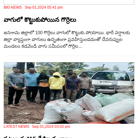
BIG NEWS Sep 01,2024 05:41 pm
వాగులో కొట్టుకుపోయిన గొర్రెలు
జనగామ జిల్లాలో 100 గొర్రెలు వాగులో కొట్టుకు పోయాయి. భారీ వర్షాలకు
జిల్లా వ్యాప్తంగా వాగులు ఉదృతంగా ప్రవహిస్తుండడంతో దేవరుప్పుల
మండలం కడవెండి వాగు సమీపంలో గొర్రెల...
LATEST NEWS Sep 01,2024 03:02 pm