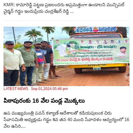
KMR: కామారెడ్డి పట్టణ ప్రజలందరు అప్రమత్తంగా ఉండాలని మున్సిపల్
చైర్మన్ గడ్డం ఇందుప్రియ చంద్రశేఖర్ రెడ్డి ...
LATEST NEWS Sep 01,2024 05:46 pm
పిఠాపురంకు 16 వేల పండ్ల మొక్కలు
ఉప ముఖ్యమంత్రి పవన్ కళ్యాణ్ ఆదేశాలతో కడియపులంక చిరు
సేవాసమితి అధ్యక్షుడు గడ్డం శివ తన 40 మంది సేవాదళం ఆద్వర్యంలో 16
వేల ఉసిరి,...