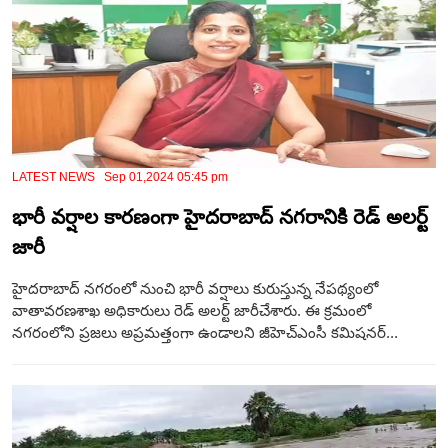
LATEST NEWS Sep 01,2024 05:45 pm
భారీ వర్షాల కారణంగా హైదరాబాద్ నగరానికి రెడ్ అలర్ట్
జారీ
హైదరాబాద్ నగరంలో నుంచి భారీ వర్షాలు కురుస్తున్న నేపథ్యంలో
వాతావరణశాఖ అధికారులు రెడ్ అలర్ట్ జారీచేశారు. ఈ క్రమంలో
నగరంలోని ప్రజలు అప్రమత్తంగా ఉండాలని జీహెచ్ఎంసీ కమిషనర్...