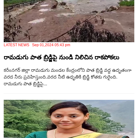
LATEST NEWS Sep 01,2024 05:43 pm
రామడుగు పాత బ్రిడ్జిపై నుండి నిలిచిన రాకపోకలు
కరీంనగర్ జిల్లా రామడుగు మండల కేంద్రంలోని పాత బ్రిడ్జి వద్ద ఉదృతంగా
వరద నీరు ప్రవహిస్తుంది.వరద నీటి ఉధృతికి బ్రిడ్జి కోతకు గురైంది.
రామడుగు పాత బ్రిడ్జిపై...