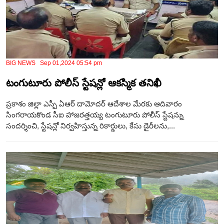
BIG NEWS Sep 01,2024 05:54 pm
టంగుటూరు పోలీస్ స్టేషన్లో ఆకస్మిక తనిఖీ
ప్రకాశం జిల్లా ఎస్పీ ఏఆర్ దామోదర్ ఆదేశాల మేరకు ఆదివారం
సింగరాయకొండ సీఐ హాజరత్తయ్య టంగుటూరు పోలీస్ స్టేషన్ను
సందర్శించి, స్టేషన్లో నిర్వహిస్తున్న రికార్డులు, కేసు డైరీలను,...