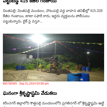
పట్టుబడ్డ 415 కేజీల గంజాయి
చింతపల్లి: చింతపల్లి మండలం, చౌటుపల్లి వద్ద వాహన తనిఖీల్లో 415.328
కేజీల గంజాయి, టాటా సఫారీ కారు, ఇద్దరు వ్యక్తులను పోలీసులు
పట్టుకున్నారు. బైక్ పై వస్తూ...
BIG NEWS Sep 01,2024 03:00 pm
ఘనంగా శ్రీకృష్ణాష్టమి వేడుకలు
కరీంనగర్ జిల్లాలోని కొత్తపల్లి మండలంలోని ప్రగతినగర్ లో శ్రీకృష్ణాష్టమి ఉట్టి