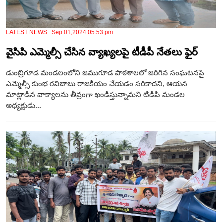
LATEST NEWS Sep 01,2024 05:53 pm
వైసిపి ఎమ్మెల్సీ చేసిన వ్యాఖ్యలపై టీడీపీ నేతలు ఫైర్
డుంబ్రిగూడ మండలంలోని జముగూడ పాఠశాలలో జరిగిన సంఘటనపై
ఎమ్మెల్సీ కుంభ రవిబాబు రాజకీయం చేయడం సరికాదని, ఆయన
మాట్లాడిన వాక్యాలను తీవ్రంగా ఖండిస్తున్నామని టిడిపి మండల
అధ్యక్షుడు...