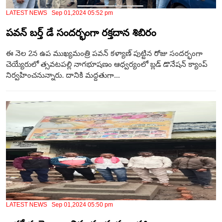
LATEST NEWS Sep 01,2024 05:52 pm
పవన్ బర్త్ డే సందర్భంగా రక్తదాన శిబిరం
ఈ నెల 2న ఉప ముఖ్యమంత్రి పవన్ కళ్యాణ్ పుట్టిన రోజు సందర్భంగా
చెయ్యేరులో త్సవటపల్లి నాగభూషణం ఆధ్వర్యంలో బ్లడ్ డొనేషన్ క్యాంప్
నిర్వహించనున్నారు. దానికి మద్దతుగా...
LATEST NEWS Sep 01,2024 05:50 pm