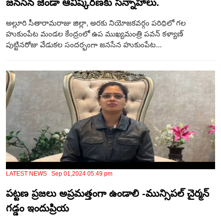
జనసేన జెండా ఆవిష్కరణకు సన్నాహాలు.
అల్లూరి సీతారామరాజు జిల్లా, అరకు నియోజకవర్గం పరిధిలో గల
హుకుంపేట మండల కేంద్రంలో ఉప ముఖ్యమంత్రి పవన్ కళ్యాణ్
పుట్టినరోజు వేడుకల సందర్భంగా జనసేన హుకుంపేట...
LATEST NEWS Sep 01,2024 05:49 pm
పట్టణ ప్రజలు అప్రమత్తంగా ఉండాలి -మున్సిపల్ చైర్మన్
గడ్డం ఇందుప్రియ