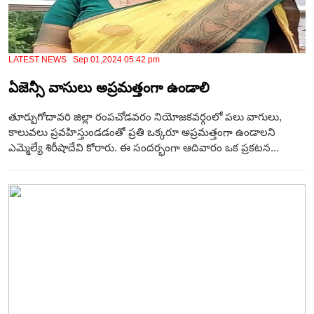
LATEST NEWS Sep 01,2024 05:42 pm
ఏజెన్సీ వాసులు అప్రమత్తంగా ఉండాలి
తూర్పుగోదావరి జిల్లా రంపచోడవరం నియోజకవర్గంలో పలు వాగులు,
కాలువలు ప్రవహిస్తుండడంతో ప్రతి ఒక్కరూ అప్రమత్తంగా ఉండాలని
ఎమ్మెల్యే శిరీషాదేవి కోరారు. ఈ సందర్భంగా ఆదివారం ఒక ప్రకటన...