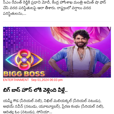
సీఎం రేవంత్ రెడ్డికి ప్రధాని మోదీ, కేంద్ర హోంశాఖ మంత్రి అమిత్ షా ఫోన్
చేసి వరద పరిస్థితులపై ఆరా తీశారు. రాష్ట్రంలో వర్షాలు వరద
పరిస్థితులను,...
ENTERTAINMENT Sep 01,2024 06:03 pm
బిగ్ బాస్ హౌస్ లోకి వెళ్లింది వీళ్లే..
యష్మీ గౌడ (సీరియల్ నటి), నిఖిల్ మలియక్కల్ (సీరియల్ నటుడు),
అభయ్ నవీన్ (నటుడు, యూట్యూబర్), ప్రేరణ కంభం (సీరియల్ నటి),
ఆదిత్య ఓం (నటుడు), సోనియా...