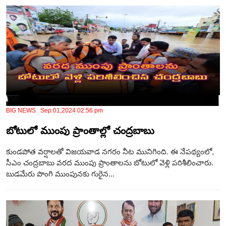
BIG NEWS Sep 01,2024 02:56 pm
బోటులో ముంపు ప్రాంతాల్లో చంద్రబాబు
కుండపోత వర్షాలతో విజయవాడ నగరం నీట మునిగింది. ఈ నేపథ్యంలో,
సీఎం చంద్రబాబు వరద ముంపు ప్రాంతాలను బోటులో వెళ్లి పరిశీలించారు.
బుడమేరు పొంగి ముంపునకు గురైన...