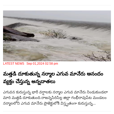
LATEST NEWS Sep 01,2024 02:58 pm
మత్తడి దూకుతున్న నర్మాల ఎగువ మానేరు ఆనందం
వ్యక్తం చేస్తున్న అన్నదాతలు
ఎగువన కురుస్తున్న భారీ వర్షాలకు నర్మాల ఎగువ మానేరు నిండుకుండలా
మారి మత్తడి దూకుతుంది.రాజన్నసిరిసిల్ల జిల్లా గంభీరావుపేట మండలం
నర్మాలలోని ఎగువ మానేరు ప్రాజెక్టులోకి విస్తృతంగా కురుస్తున్న...