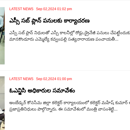
LATEST NEWS Sep 02,2024 01:02 pm
ఎస్సీ సబ్ ప్లాన్ పనులకు కార్యాచరణ
ఎస్సీ సబ్ ప్లాన్ నిధులతో ఎస్సీ కాలనీల్లో రోడ్లు,డ్రైనేజీ పనులు చేపట్టే
మానకొండూరు ఎమ్మెల్యే కవ్వంపల్లి సత్యనారాయణ పంచాయతీ...
LATEST NEWS Sep 02,2024 01:00 pm
ఓఎన్జిసి అధికారుల సమావేశం
అంబేడ్కర్ కోనసీమ జిల్లా కలెక్టర్ కార్యాలయంలో కలెక్టర్ మహేష్ కుమార్
ప్రజాప్రతినిధులు పాల్గొన్నారు. ఈ సమావేశంలో మంత్రి వాసంశెట్టి...