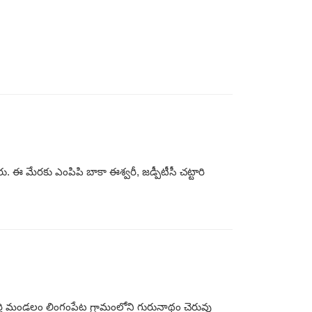
 ఈ మేరకు ఎంపిపి బాకా ఈశ్వరీ, జడ్పీటీసీ చట్టారి
చందుర్తి మండలం లింగంపేట గ్రామంలోని గురునాథం చెరువు