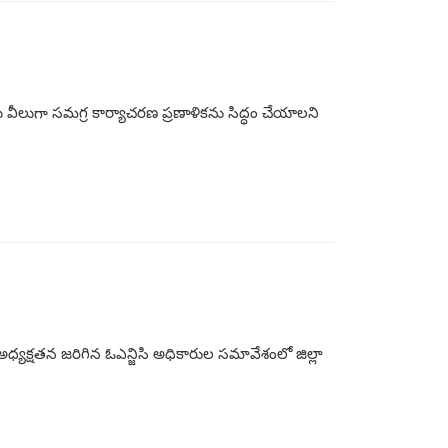
ందుకు వీలుగా సమగ్ర కార్యాచరణ ప్రణాళికను సిద్ధం చేయాలని
 అధ్యక్షతన జరిగిన ఓఎన్జిసి అధికారుల సమావేశంలో జిల్లా