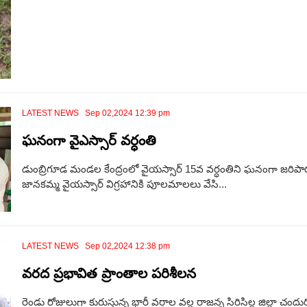
LATEST NEWS Sep 02,2024 12:39 pm
ఘనంగా వైఎస్సార్ వర్ధంతి
డుంబ్రిగూడ మండల కేంద్రంలో వైయస్సార్ 15వ వర్ధంతిని ఘనంగా జరిపారు.
జానకమ్మ వైయస్సార్ విగ్రహానికి పూలమాలలు వేసి...
LATEST NEWS Sep 02,2024 12:38 pm
వరద ప్రభావిత ప్రాంతాల పరిశీలన
రెండు రోజులుగా కురుస్తున్న భారీ వర్షాల వల్ల రాజన్న సిరిసిల్ల జిల్లా 