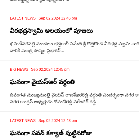
LATEST NEWS Sep 02,2024 12:46 pm
వీరభద్రస్వామి ఆలయంలో పూజలు
భిమదేవరపల్లి మండలం భద్రకాలీ సమేత శ్రీ కొత్తకొండ వీరభద్ర స్వామి వా
వారికి మంత్రి పొన్నం ప్రభాకర్...
BIG NEWS Sep 02,2024 12:45 pm
ఘనంగా వైయస్ఆర్ వర్ధంతి
దివంగత ముఖ్యమంత్రి వైయస్ రాజశేఖరరెడ్డి వర్ధంతి సందర్భంగా నగర కాంగ
నగర కాంగ్రెస్ అధ్యక్షుడు కోమటిరెడ్డి నరేందర్ రెడ్డి...
LATEST NEWS Sep 02,2024 12:43 pm
ఘనంగా పవన్ కళ్యాణ్ పుట్టినరోజు