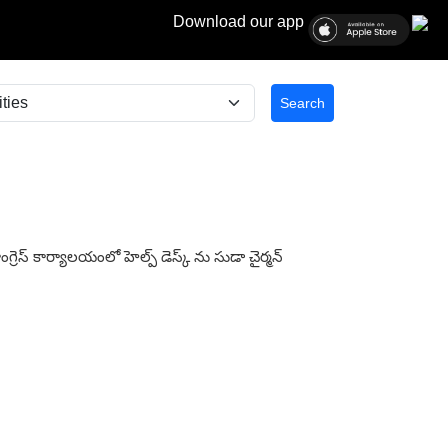
Download our app
Search
గ్రెస్ కార్యాలయంలో హెల్ప్ డెస్క్ ను సుడా చైర్మన్