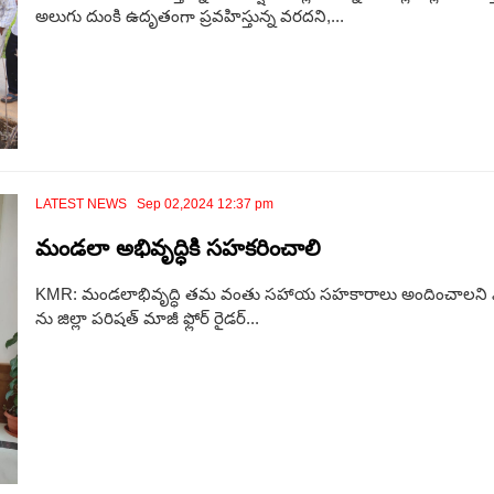
అలుగు దుంకి ఉదృతంగా ప్రవహిస్తున్న వరదని,...
LATEST NEWS Sep 02,2024 12:37 pm
మండలా అభివృద్ధికి సహకరించాలి
KMR: మండలాభివృద్ధి తమ వంతు సహాయ సహకారాలు అందించాలని ఎమ్మెల్సీ,
ను జిల్లా పరిషత్ మాజీ ఫ్లోర్ రైడర్...