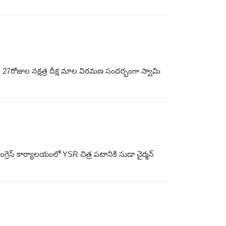
రి 27రోజుల నక్షత్ర దీక్ష మాల విరమణ సందర్భంగా స్వామి
్రెస్ కార్యాలయంలో YSR చిత్ర పటానికి సుడా చైర్మన్