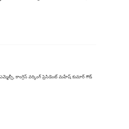
 కాంగ్రెస్ వర్కింగ్ ప్రెసిడెంట్ మహేష్ కుమార్ గౌడ్