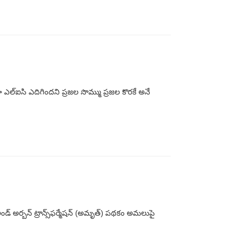
ా ఎల్ఐసి ఎదిగిందని ప్రజల సొమ్ము ప్రజల కొరకే అనే
ండ్ అర్బన్ ట్రాన్స్‌ఫర్మేషన్ (అమృత్) పథకం అమలుపై