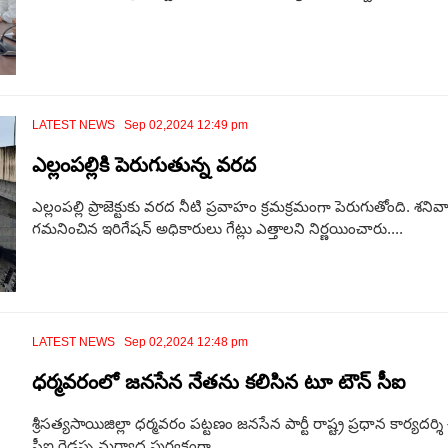
LATEST NEWS Sep 02,2024 12:49 pm
ఎల్లంపల్లికి పెరుగుతున్న వరద
ఎల్లంపల్లి ప్రాజెక్టుకు వరద నీటి ప్రవాహం క్రమక్రమంగా పెరుగుతోంది. శ
గమనించిన ఇరిగేషన్ అధికారులు గేట్లు ఎత్తాలని నిర్ణయించారు....
LATEST NEWS Sep 02,2024 12:48 pm
ధర్మవరంలో జనసేన నేతను కలిసిన టూ టౌన్ సీఐ
శ్రీసత్యసాయిజిల్లా ధర్మవరం పట్టణం జనసేన పార్టీ రాష్ట్ర ప్రధాన కార్యద
సీఐ రెడ్డప్ప మర్యాద పుర్వకంగా...