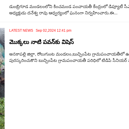
డుంబ్రిగూడ మండలంలోని కించమండ పంచాయతీ కేంద్రంలో డిప్యూటీ సీఎ
అధ్యక్షుడు దనేశ్వ రావు ఆధ్వర్యంలో ఘనంగా నిర్వహించారు.ఈ...
LATEST NEWS Sep 02,2024 12:41 pm
మొక్క‌లు నాటి ప‌వ‌న్‌కు విషెస్‌
అనకాపల్లి జిల్లా, రోలుగుంట మండలం,బుచ్చింపేట గ్రామపంచాయతీలో ఉప
పురస్కరించుకొని బుచ్చింపేట గ్రామపంచాయతీ పరిధిలో టిడిపి సీని