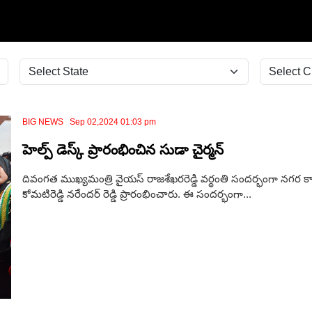
BIG NEWS Sep 02,2024 01:03 pm
హెల్ప్ డెస్క్ ప్రారంభించిన సుడా చైర్మన్
దివంగ‌త‌ ముఖ్యమంత్రి వైయ‌స్ రాజ‌శేఖ‌ర‌రెడ్డి వర్ధంతి సందర్భంగా నగర కాం
కోమటిరెడ్డి నరేందర్ రెడ్డి ప్రారంభించారు. ఈ సందర్భంగా...