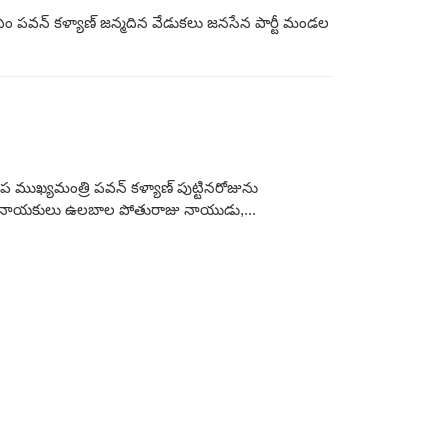
ం పవన్ కళ్యాణ్ జన్మదిన వేడుకలు జనసేన పార్టీ మండల
 ముఖ్యమంత్రి పవన్ కళ్యాణ్ పుట్టినరోజును
యర్ నాయకులు ఉలబాల పోతురాజు నాయుడు,...