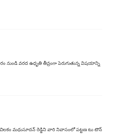
నివారం నుండి వరద ఉధృతి తీవ్రంగా పెరుగుతున్న విషయాన్ని
ర్శి చిలకం మధుసూదన్ రెడ్డిని వారి నివాసంలో పట్టణ టు టౌన్