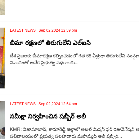
LATEST NEWS Sep 02,2024 12:59 pm
బీమా రక్షణలో తిరుగులేని ఎల్ఐసి
దేశ ప్రజలకు బీమారక్షణ కల్పించడంలో గత 68 ఏళ్లుగా తిరుగులేని సంస్థగ
నినాదంతో అనేక ప్రభుత్వ పథకాలకు...
LATEST NEWS Sep 02,2024 12:54 pm
సమీక్షా నిర్వహించిన షబ్బీర్ అలీ
KMR: నిజామాబాద్, కామారెడ్డి జిల్లాలో అటల్ మిషన్ ఫర్ రిజువెనేషన్ అ
సచివాలయంలో ప్రభుత్వ సలహాదారు మహమ్మద్ అలీ షబ్బీర్...