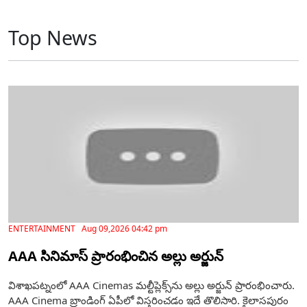
Top News
ENTERTAINMENT Aug 09,2026 04:42 pm
AAA సినిమాస్ ప్రారంభించిన అల్లు అర్జున్
విశాఖ‌ప‌ట్నంలో AAA Cinemas మల్టీప్లెక్స్‌ను అల్లు అర్జున్ ప్రారంభించారు.
AAA Cinema బ్రాండింగ్ ఏపీలో విస్తరించడం ఇదే తొలిసారి. కైలాసపురం