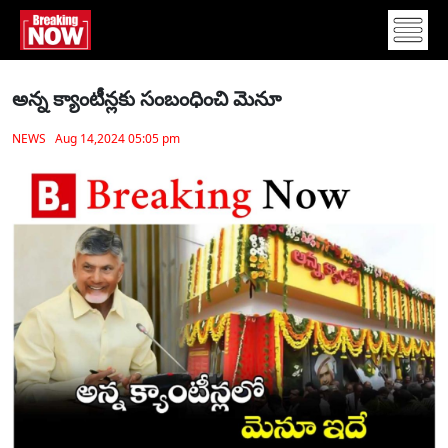
అన్న క్యాంటీన్లకు సంబంధించి మెనూ
NEWS Aug 14,2024 05:05 pm