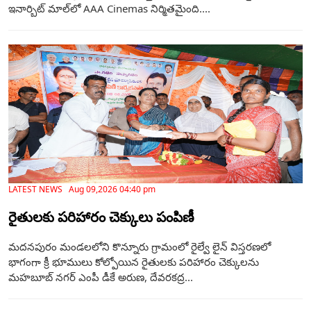
ఇనార్బిట్ మాల్‌లో AAA Cinemas నిర్మితమైంది....
LATEST NEWS Aug 09,2026 04:40 pm
రైతులకు పరిహారం చెక్కులు పంపిణీ
మదనపురం మండలలోని కొన్నూరు గ్రామంలో రైల్వే లైన్ విస్తరణలో
భాగంగా క్రీ భూములు కోల్పోయిన రైతులకు పరిహారం చెక్కులను
మహబూబ్ నగర్ ఎంపీ డీకే అరుణ, దేవరకద్ర...