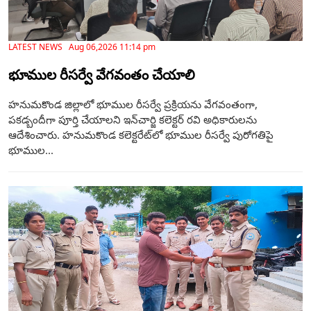
LATEST NEWS Aug 06,2026 11:14 pm
భూముల రీసర్వే వేగవంతం చేయాలి
హనుమకొండ జిల్లాలో భూముల రీసర్వే ప్రక్రియను వేగవంతంగా,
పకడ్బందీగా పూర్తి చేయాలని ఇన్‌చార్జి కలెక్టర్ రవి అధికారులను
ఆదేశించారు. హనుమకొండ కలెక్టరేట్‌లో భూముల రీసర్వే పురోగతిపై
భూముల...