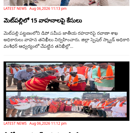
LATEST NEWS Aug 06,2026 11:13 pm
మెట్‌పల్లిలో 15 వాహనాలపై కేసులు
మెట్‌పల్లి పట్టణంలోని డిపో సమీప జాతీయ రహదారిపై రవాణా శాఖ
అధికారులు వాహన తనిఖీలు నిర్వహించారు. జిల్లా స్పెషల్ స్క్వాడ్ అధికారి
వంశీధర్ ఆధ్వర్యంలో చేపట్టిన తనిఖీల్లో...
LATEST NEWS Aug 06,2026 11:12 pm