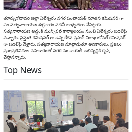
తూర్పుగోదావరి జిల్లా ఏలేశ్వరం నగర పంచాయతీ నూతన కమిషనర్ గా
ఎం.సత్యనారాయణ శుక్రవారం పదవీ బాధ్యతలు చేపట్టారు.
సత్యనారాయణ అద్దంకి మున్సిపల్ కార్యాలయం నుంచి ఏలేశ్వరం బదిలీపై
వచ్చారు. ప్రస్తుత కమిషనర్ గా ఉన్న కేశవ ప్రసాద్ విశాఖ జోనల్ కమిషనర్
గా బదిలీపై వెళ్లారు. సత్యనారాయణ మాట్లాడుతూ అధికారులు, ప్రజలు,
ప్రజాప్రతినిధుల సహకారంతో నగర పంచాయతీ అభివృద్ధికి కృషి
చేస్తానన్నారు.
Top News