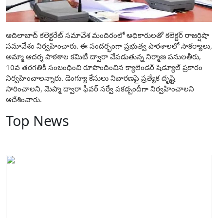
ఆదిలాబాద్ కలెక్టరేట్ సమావేశ మందిరంలో అధికారులతో కలెక్టర్ రాజర్షిషా
సమావేశం నిర్వహించారు. ఈ సందర్భంగా ప్రభుత్వ పాఠశాలలో సౌకర్యాలు,
అమ్మా ఆదర్శ పాఠశాల కమిటీ ద్వారా చేపడుతున్న నిర్మాణ పనులతీరు,
10వ తరగతికి సంబంధించి రూపొందించిన క్యాలెండర్ షెడ్యూల్ ప్రకారం
నిర్వహించాలన్నారు. డెంగ్యూ కేసులు నివారణపై ప్రత్యేక దృష్టి
సారించాలని, మెప్మా ద్వారా ఫీవర్ సర్వే పకడ్బందీగా నిర్వహించాలని
ఆదేశించారు.
Top News