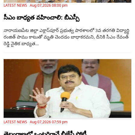
LATEST NEWS Aug 07,2026 08:00 pm
సీఎం బాధ్యత వహించాలి: బీఎస్పీ
నారాయణపేట జిల్లా ఎక్లాస్‌పూర్ ప్రభుత్వ పాఠశాలలో 3వ తరగతి విద్యార్థి
రంజిత్ పాము కాటుతో మృతి చెందడం బాధాకరమని, దీనికి సీఎం రేవంత్
రెడ్డి నైతిక బాధ్యత...
LATEST NEWS Aug 07,2026 07:59 pm
తెలంగాణ‌లో ఒంటరిగానే బీజేపీ పోటీ