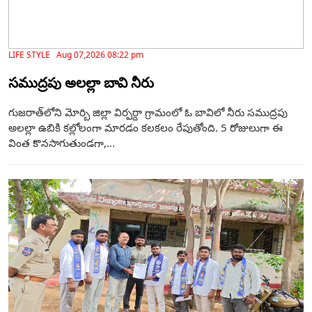
LIFE STYLE Aug 07,2026 08:22 pm
సముద్రపు అలల్లా బావి నీరు
గుజరాత్‌లోని మోర్బి జిల్లా విర్పర్దా గ్రామంలో ఓ బావిలో నీరు సముద్రపు
అలల్లా ఉబికి కల్లోలంగా మారడం కలకలం రేపుతోంది. 5 రోజులుగా ఈ
వింత కొనసాగుతుండగా,...