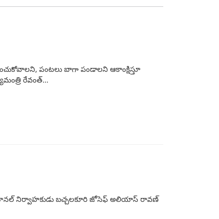
ంచుకోవాలని, పంటలు బాగా పండాలని ఆకాంక్షిస్తూ
ంత్రి రేవంత్...
ఛానల్ నిర్వాహకుడు బచ్చలకూరి జోసెఫ్ అలియాస్ రావణ్