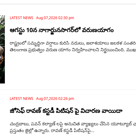
LATEST NEWS Aug 07,2026 02:30 pm
ఆగస్టు 10న నాగార్జునసాగర్‌లో వరుణయాగం
రాష్ట్రంలో సమృద్ధిగా వర్షాలు కురిసి నదులు, జలాశయాలు జలకళ సంతరి
తెలంగాణ ప్రభుత్వం వరుణ యాగం నిర్వహించాలని నిర్ణయించింది. ముఖ్యమ
LATEST NEWS Aug 07,2026 02:26 pm
జోసెఫ్ రావణ్ కస్టడీ పిటిషన్ పై విచారణ వాయిదా
చంద్రబాబు, పవన్ కల్యాణ్ లపై అనుచిత వ్యాఖ్యలు చేసిన యూట్యూబ్ 
ప్రస్తుతం జైల్లో ఉన్నారు. రావణ్ కస్టడీ పిటిషన్‌పై...