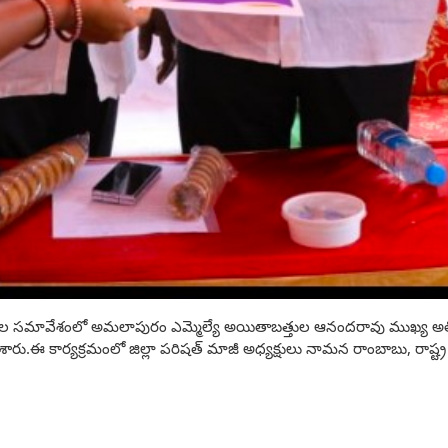
ల సమావేశంలో అమలాపురం ఎమ్మెల్యే అయితాబత్తుల ఆనందరావు ముఖ్య అతిథిగా పా
రు.ఈ కార్యక్రమంలో జిల్లా పరిషత్ మాజీ అధ్యక్షులు నామన రాంబాబు, రాష్ట్ర 