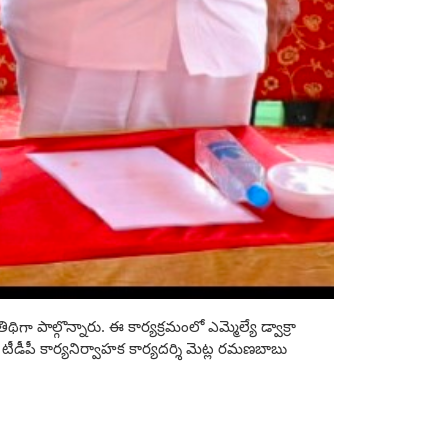
ల్గొన్నారు. ఈ కార్యక్రమంలో ఎమ్మెల్యే డ్వాక్రా
టీడీపీ కార్యనిర్వాహక కార్యదర్శి మెట్ల రమణబాబు