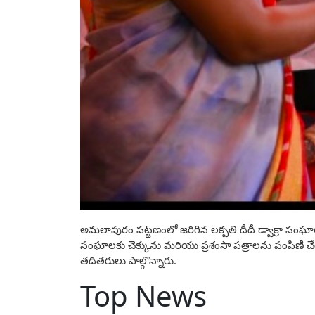
అమలాపురం పట్టణంలో జరిగిన లక్పతి దీదీ డ్వాక్రా సంఘా
సంఘాలకు చెక్కును మరియు ప్రశంసా పత్రాలను పంపిణీ చేశా
తదితరులు పాల్గొన్నారు.
Top News