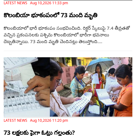
LATEST NEWS Aug 10,2026 11:33 pm
కొలంబియా భూకంపంలో 73 మంది మృతి
కొలంబియాలో భారీ భూకంపం సంభవించింది. రిక్టర్ స్కేలుపై 7.4 తీవ్రతతో
వచ్చిన ప్రకంపనలకు పశ్చిమ కొలంబియాలో భారీగా భవనాలు
దెబ్బతిన్నాయి. 73 మంది మృతి చెందినట్లు తెలుస్తోంది....
LATEST NEWS Aug 10,2026 11:20 pm
73 లక్షలకు పైగా ఓట్లు గల్లంతు?