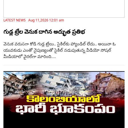
LATEST NEWS Aug 11,2026 12:01 am
గుడ్ల ట్రేల వెనుక దాగిన అద్భుత ప్రతిభ
వెనుక వరుసగా కోడి గుడ్ల ట్రేలు.. సైకిల్‌కు హ్యాండిల్ లేదు.. అయినా ఓ
యువకుడు ఎంతో నైపుణ్యంతో సైకిల్ నడుపుతున్న వీడియో సోషల్
మీడియాలో వైరల్‌గా మారింది....