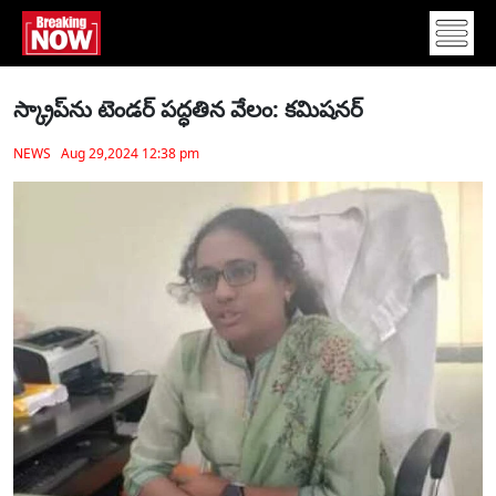
స్క్రాప్‌ను టెండర్ పద్ధతిన వేలం: కమిషనర్
NEWS Aug 29,2024 12:38 pm