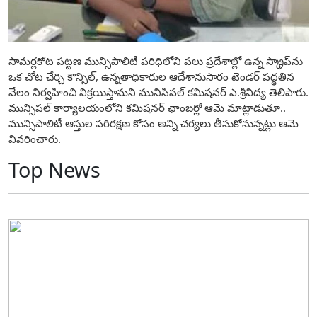
సామర్లకోట పట్టణ మున్సిపాలిటీ పరిధిలోని పలు ప్రదేశాల్లో ఉన్న స్క్రాప్‌ను
ఒక చోట చేర్చి కౌన్సిల్, ఉన్నతాధికారుల ఆదేశానుసారం టెండర్ పద్ధతిన
వేలం నిర్వహించి విక్రయిస్తామని మునిసిపల్ కమిషనర్ ఎ.శ్రీవిద్య తెలిపారు.
మున్సిపల్ కార్యాలయంలోని కమిషనర్ ఛాంబర్లో ఆమె మాట్లాడుతూ..
మున్సిపాలిటీ ఆస్తుల పరిరక్షణ కోసం అన్ని చర్యలు తీసుకోనున్నట్లు ఆమె
వివరించారు.
Top News