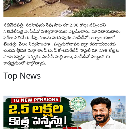
సఖినేటిపల్లి- నరసాపురం రేవు పాట రూ.2.98 కోట్లు వచ్చిందని
సఖినేటిపల్లి ఎంపీడీవో సత్యనారాయణ వెల్లడించారు. మాధవాయపాలెం
ఫెర్రీగా పిలిచే ఈ రేవు పాటను నరసాపురం ఎంపీడీవో కార్యాలయంలో
టెండర్లు, వేలం నిర్వహించగా.. పశ్చిమగోదావరి జిల్లా కనకాయలంకకు
చెందిన శ్రీకనక దుర్గా శాండ్ అండ్ కో-ఆపరేటివ్ సొసైటీ రూ.2.98 కోట్లకు
పాడుకున్నట్లు చెప్పారు. ఎంపీపీ మల్లిబాబు, ఎంపీడీవో సిబ్బంది ఈ
కార్యక్రమంలో పాల్గొన్నారు.
Top News