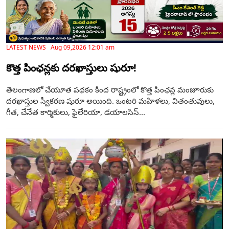
LATEST NEWS Aug 09,2026 12:01 am
కొత్త పింఛన్లకు దరఖాస్తులు షురూ!
తెలంగాణలో చేయూత పథకం కింద రాష్ట్రంలో కొత్త పింఛన్ల మంజూరుకు
దరఖాస్తుల స్వీకరణ షురూ అయింది. ఒంటరి మహిళలు, వితంతువులు,
గీత, చేనేత కార్మికులు, ఫైలేరియా, డయాలసిస్‌...