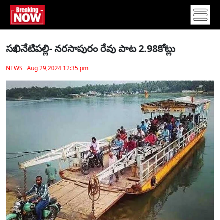
సఖినేటిపల్లి- నరసాపురం రేవు పాట 2.98కోట్లు
NEWS Aug 29,2024 12:35 pm