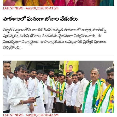
LATEST NEWS Aug 08,2026 06:43 pm
పాఠశాలలో ఘనంగా బోనాల వేడుకలు
నిర్మల్ పట్టణంలోని శాంతినికేతన్ ఉన్నత పాఠశాలలో ఆషాఢ మాసాన్ని
పురస్కరించుకుని బోనాల పండుగను వైభవంగా నిర్వహించారు. ఈ
సందర్భంగా విద్యార్థులు, ఉపాధ్యాయులు అమ్మవారికి ప్రత్యేక పూజలు
నిర్వహించి...
LATEST NEWS Aug 08,2026 06:42 pm