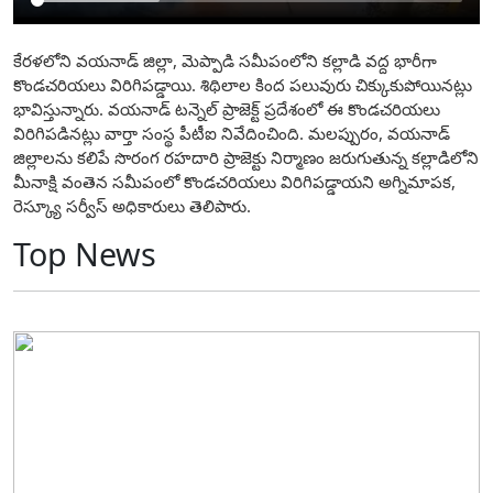
కేరళలోని వయనాడ్ జిల్లా, మెప్పాడి సమీపంలోని కల్లాడి వద్ద భారీగా
కొండచరియలు విరిగిపడ్డాయి. శిథిలాల కింద పలువురు చిక్కుకుపోయినట్లు
భావిస్తున్నారు. వయనాడ్ టన్నెల్ ప్రాజెక్ట్ ప్రదేశంలో ఈ కొండచరియలు
విరిగిపడినట్లు వార్తా సంస్థ పీటీఐ నివేదించింది. మలప్పురం, వయనాడ్
జిల్లాలను కలిపే సొరంగ రహదారి ప్రాజెక్టు నిర్మాణం జరుగుతున్న కల్లాడిలోని
మీనాక్షి వంతెన సమీపంలో కొండచరియలు విరిగిపడ్డాయని అగ్నిమాపక,
రెస్క్యూ సర్వీస్ అధికారులు తెలిపారు.
Top News