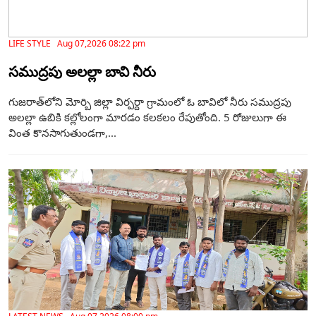
LIFE STYLE Aug 07,2026 08:22 pm
సముద్రపు అలల్లా బావి నీరు
గుజరాత్‌లోని మోర్బి జిల్లా విర్పర్దా గ్రామంలో ఓ బావిలో నీరు సముద్రపు
అలల్లా ఉబికి కల్లోలంగా మారడం కలకలం రేపుతోంది. 5 రోజులుగా ఈ
వింత కొనసాగుతుండగా,...