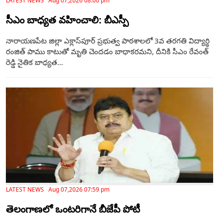
LATEST NEWS Aug 07,2026 08:00 pm
సీఎం బాధ్యత వహించాలి: బీఎస్పీ
నారాయణపేట జిల్లా ఎక్లాస్‌పూర్ ప్రభుత్వ పాఠశాలలో 3వ తరగతి విద్యార్థి
రంజిత్ పాము కాటుతో మృతి చెందడం బాధాకరమని, దీనికి సీఎం రేవంత్
రెడ్డి నైతిక బాధ్యత...
LATEST NEWS Aug 07,2026 07:59 pm
తెలంగాణ‌లో ఒంటరిగానే బీజేపీ పోటీ