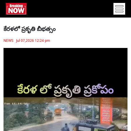
కేరళలో ప్రకృతి బీభత్సం
NEWS Jul 07,2026 12:24 pm