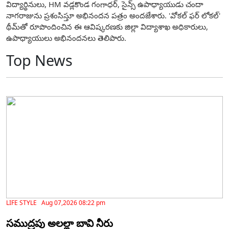
విద్యార్థినులు, HM వడ్లకొండ గంగాధర్, సైన్స్ ఉపాధ్యాయుడు చందా
నాగరాజును ప్రశంసిస్తూ అభినందన పత్రం అందజేశారు. 'వోకల్ ఫర్ లోకల్'
థీమ్‌తో రూపొందించిన ఈ ఆవిష్కరణకు జిల్లా విద్యాశాఖ అధికారులు,
ఉపాధ్యాయులు అభినందనలు తెలిపారు.
Top News
LIFE STYLE Aug 07,2026 08:22 pm
సముద్రపు అలల్లా బావి నీరు