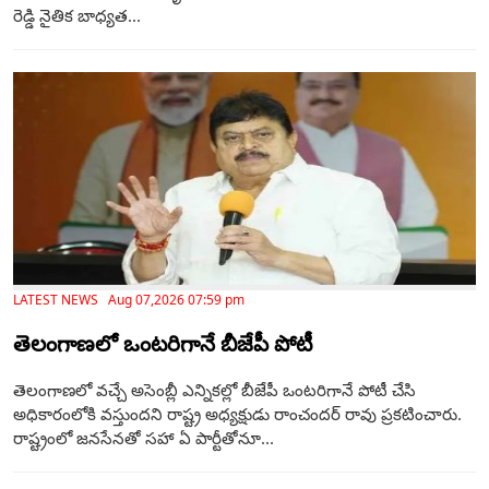
రెడ్డి నైతిక బాధ్యత...
LATEST NEWS Aug 07,2026 07:59 pm
తెలంగాణ‌లో ఒంటరిగానే బీజేపీ పోటీ
తెలంగాణలో వచ్చే అసెంబ్లీ ఎన్నికల్లో బీజేపీ ఒంటరిగానే పోటీ చేసి
అధికారంలోకి వస్తుందని రాష్ట్ర అధ్యక్షుడు రాంచందర్ రావు ప్రకటించారు.
రాష్ట్రంలో జనసేనతో సహా ఏ పార్టీతోనూ...