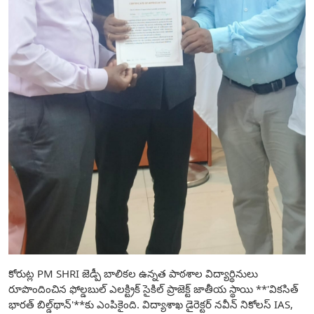
కోరుట్ల PM SHRI జెడ్పీ బాలికల ఉన్నత పాఠశాల విద్యార్థినులు
రూపొందించిన ఫోల్డబుల్ ఎలక్ట్రిక్ సైకిల్ ప్రాజెక్ట్ జాతీయ స్థాయి **'వికసిత్
భారత్ బిల్డ్‌థాన్'**కు ఎంపికైంది. విద్యాశాఖ డైరెక్టర్ నవీన్ నికోలస్ IAS,