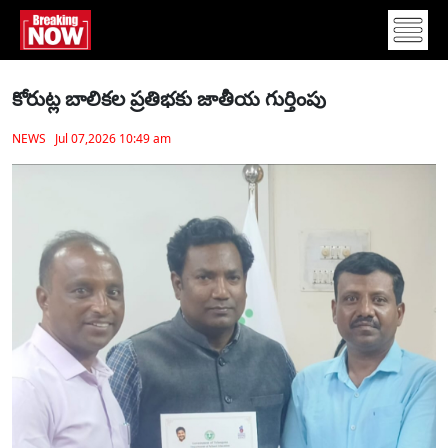
కోరుట్ల బాలికల ప్రతిభకు జాతీయ గుర్తింపు
NEWS Jul 07,2026 10:49 am