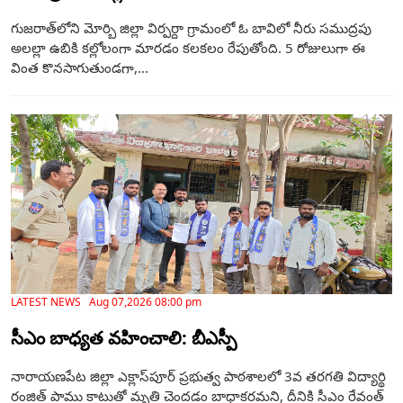
గుజరాత్‌లోని మోర్బి జిల్లా విర్పర్దా గ్రామంలో ఓ బావిలో నీరు సముద్రపు
అలల్లా ఉబికి కల్లోలంగా మారడం కలకలం రేపుతోంది. 5 రోజులుగా ఈ
వింత కొనసాగుతుండగా,...
LATEST NEWS Aug 07,2026 08:00 pm
సీఎం బాధ్యత వహించాలి: బీఎస్పీ
నారాయణపేట జిల్లా ఎక్లాస్‌పూర్ ప్రభుత్వ పాఠశాలలో 3వ తరగతి విద్యార్థి
రంజిత్ పాము కాటుతో మృతి చెందడం బాధాకరమని, దీనికి సీఎం రేవంత్