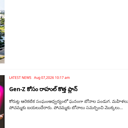
LATEST NEWS Aug 07,2026 10:17 am
Gen-Z కోసం రాహుల్ కొత్త ప్లాన్
కోరుట్ల ఆరెకటిక సంఘంఆధ్వర్యంలో ఘనంగా బోనాల పండుగ. మహిళలు బో
పోచమ్మకు బయలుదేరారు. పోచమ్మకు బోనాలు సమర్పించి మొక్కలు...