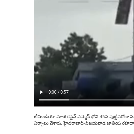
టీమిండియా మాజీ కెప్టెన్ ఎమ్మెస్‌ ధోని 45వ పుట్టినరోజ
ఏర్పాటు చేశారు. హైదరాబాద్‌-విజయవాడ జాతీయ రహదారి 