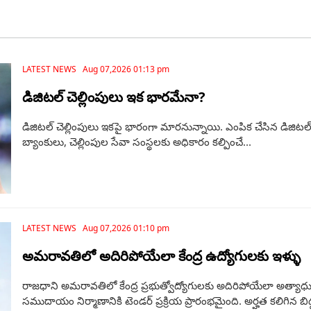
LATEST NEWS Aug 07,2026 01:13 pm
డిజిటల్ చెల్లింపులు ఇక భారమేనా?
డిజిటల్ చెల్లింపులు ఇకపై భారంగా మారనున్నాయి. ఎంపిక చేసిన డిజిటల్‌ లా
బ్యాంకులు, చెల్లింపుల సేవా సంస్థలకు అధికారం కల్పించే...
LATEST NEWS Aug 07,2026 01:10 pm
అమరావతిలో అదిరిపోయేలా కేంద్ర ఉద్యోగులకు ఇళ్ళు
రాజధాని అమరావతిలో కేంద్ర ప్రభుత్వోద్యోగులకు అదిరిపోయేలా అత్యాధ
సముదాయం నిర్మాణానికి టెండర్‌ ప్రక్రియ ప్రారంభమైంది. అర్హత కలిగిన బిడ్డర