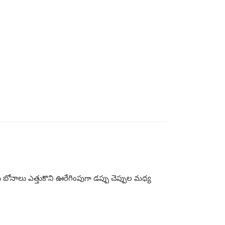
నాలు ఎత్తుకొని ఊరేగింపుగా డప్పు చెప్పుల మధ్య