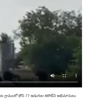
ారుపేట గ్రామంలో ధోని 77 అడుగుల కటౌట్‌ని అభిమానులు