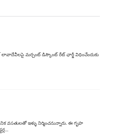
వాదేవీలపై మర్చంట్‌ డిస్కౌంట్‌ రేట్‌ ఛార్జీ విధించేందుకు
ునిక వసతులతో ఇళ్ళు నిర్మించనున్నారు. ఈ గృహ
్ల...