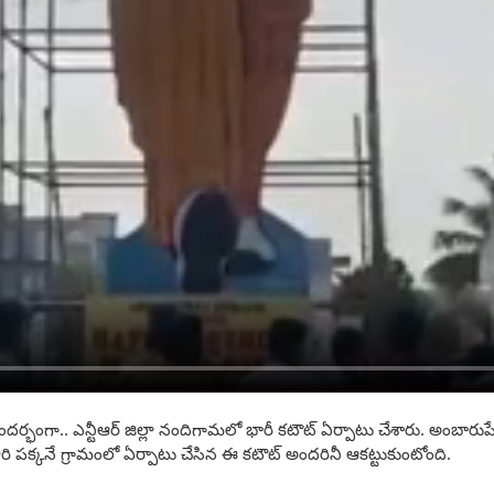
ు సందర్భంగా.. ఎన్టీఆర్‌ జిల్లా నందిగామలో భారీ కటౌట్‌ ఏర్పాటు చేశారు. అంబ
పక్కనే గ్రామంలో ఏర్పాటు చేసిన ఈ కటౌట్ అందరినీ ఆకట్టుకుంటోంది.