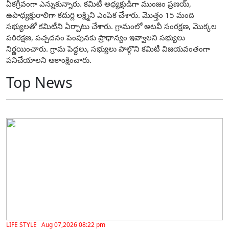
ఏకగ్రీవంగా ఎన్నుకున్నారు. కమిటీ అధ్యక్షుడిగా ముంజం ప్రణయ్,
ఉపాధ్యక్షురాలిగా కదుర్లి లక్ష్మిని ఎంపిక చేశారు. మొత్తం 15 మంది
సభ్యులతో కమిటీని ఏర్పాటు చేశారు. గ్రామంలో అటవీ సంరక్షణ, మొక్కల
పరిరక్షణ, పచ్చదనం పెంపునకు ప్రాధాన్యం ఇవ్వాలని సభ్యులు
నిర్ణయించారు. గ్రామ పెద్దలు, సభ్యులు పాల్గొని కమిటీ విజయవంతంగా
పనిచేయాలని ఆకాంక్షించారు.
Top News
LIFE STYLE Aug 07,2026 08:22 pm