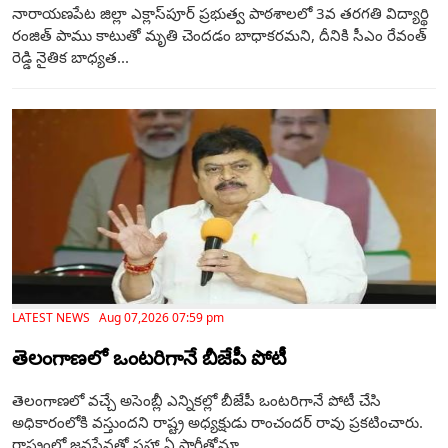
నారాయణపేట జిల్లా ఎక్లాస్‌పూర్ ప్రభుత్వ పాఠశాలలో 3వ తరగతి విద్యార్థి
రంజిత్ పాము కాటుతో మృతి చెందడం బాధాకరమని, దీనికి సీఎం రేవంత్
రెడ్డి నైతిక బాధ్యత...
LATEST NEWS Aug 07,2026 07:59 pm
తెలంగాణ‌లో ఒంటరిగానే బీజేపీ పోటీ
తెలంగాణలో వచ్చే అసెంబ్లీ ఎన్నికల్లో బీజేపీ ఒంటరిగానే పోటీ చేసి
అధికారంలోకి వస్తుందని రాష్ట్ర అధ్యక్షుడు రాంచందర్ రావు ప్రకటించారు.
రాష్ట్రంలో జనసేనతో సహా ఏ పార్టీతోనూ...