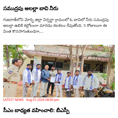
సముద్రపు అలల్లా బావి నీరు
గుజరాత్‌లోని మోర్బి జిల్లా విర్పర్దా గ్రామంలో ఓ బావిలో నీరు సముద్రపు
అలల్లా ఉబికి కల్లోలంగా మారడం కలకలం రేపుతోంది. 5 రోజులుగా ఈ
వింత కొనసాగుతుండగా,...
LATEST NEWS Aug 07,2026 08:00 pm
సీఎం బాధ్యత వహించాలి: బీఎస్పీ