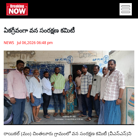
ఏకగ్రీవంగా వన సంరక్షణ కమిటీ
NEWS Jul 06,2026 06:48 pm
రాయికల్ (మం) చింతలూరు గ్రామంలో వన సంరక్షణ కమిటీ (వీఎస్‌ఎస్)ని