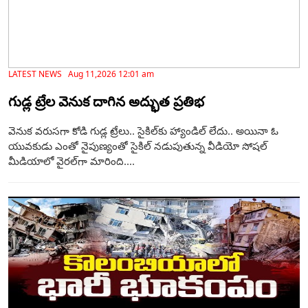
LATEST NEWS Aug 11,2026 12:01 am
గుడ్ల ట్రేల వెనుక దాగిన అద్భుత ప్రతిభ
వెనుక వరుసగా కోడి గుడ్ల ట్రేలు.. సైకిల్‌కు హ్యాండిల్ లేదు.. అయినా ఓ
యువకుడు ఎంతో నైపుణ్యంతో సైకిల్ నడుపుతున్న వీడియో సోషల్
మీడియాలో వైరల్‌గా మారింది....