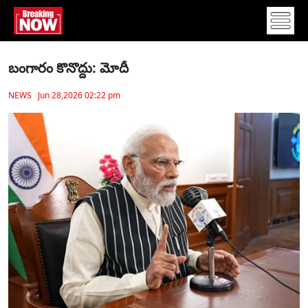
బంగారం కొనొద్దు: మోదీ
NEWS Jun 28,2026 02:22 pm