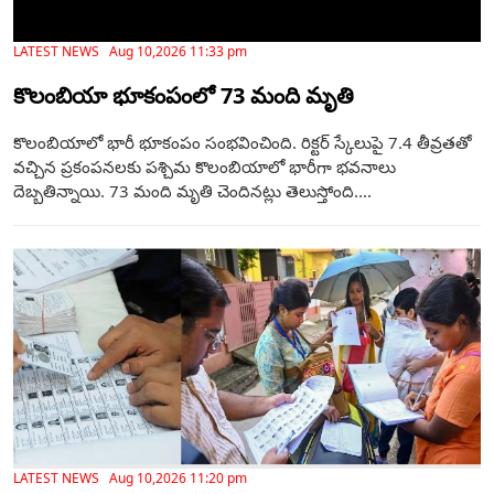
LATEST NEWS Aug 10,2026 11:33 pm
కొలంబియా భూకంపంలో 73 మంది మృతి
కొలంబియాలో భారీ భూకంపం సంభవించింది. రిక్టర్ స్కేలుపై 7.4 తీవ్రతతో
వచ్చిన ప్రకంపనలకు పశ్చిమ కొలంబియాలో భారీగా భవనాలు
దెబ్బతిన్నాయి. 73 మంది మృతి చెందినట్లు తెలుస్తోంది....
LATEST NEWS Aug 10,2026 11:20 pm