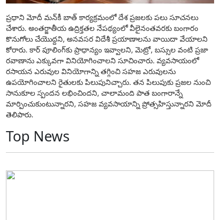
ప్రధాని మోదీ మన్‌కీ బాత్ కార్య‌క్ర‌మంలో దేశ ప్రజలకు పలు సూచనలు
చేశారు. అంతర్జాతీయ ఉద్రిక్తతల నేపథ్యంలో వీలైనంతవరకు బంగారం
కొనుగోలు చేయొద్దని, అనవసర విదేశీ ప్రయాణాలను వాయిదా వేయాలని
కోరారు. కార్ పూలింగ్‌కు ప్రాధాన్యం ఇవ్వాలని, మెట్రో, బస్సుల వంటి ప్రజా
రవాణాను ఎక్కువగా వినియోగించాలని సూచించారు. వ్యవసాయంలో
రసాయన ఎరువుల వినియోగాన్ని తగ్గించి సహజ ఎరువులను
ఉపయోగించాలని రైతులకు పిలుపునిచ్చారు. తన పిలుపుకు ప్రజల నుంచి
సానుకూల స్పందన లభించిందని, చాలామంది పాత బంగారాన్నే
మార్పించుకుంటున్నారని, సహజ వ్యవసాయాన్ని ప్రోత్సహిస్తున్నారని మోదీ
తెలిపారు.
Top News