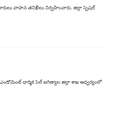
రులు వాహన తనిఖీలు నిర్వహించారు. జిల్లా స్పెషల్
 ఎండోమెంట్ ధార్మిక సెల్ జగిత్యాల జిల్లా శాఖ ఆధ్వర్యంలో