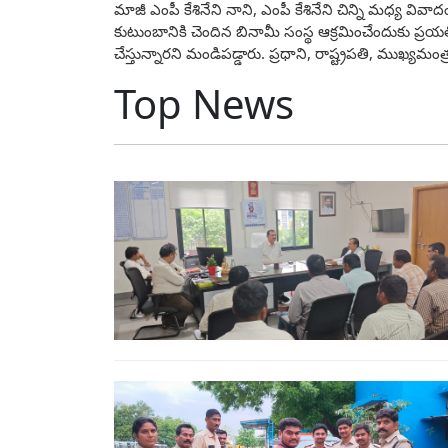
మాజీ ఎంపీ కేశినేని నాని, ఎంపీ కేశినేని చిన్ని మధ్య వ
కుటుంబానికి చెందిన బినామీ సంస్థ ఆక్రమించేందుకు ప్రయత్న
చేస్తున్నారని మండిపడ్డారు. ప్రధాని, రాష్ట్రపతి, ముఖ్యమ
Top News