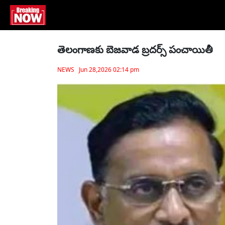
తెలంగాణకు బెజవాడ బ్రదర్స్ పంచాయితీ
NEWS Jun 28,2026 02:14 pm