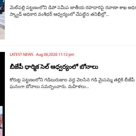
మెట్‌పల్లి పట్టణంలోని డిపో సమీప జాతీయ రహదారిపై రవాణా శాఖ అధికా
స్క్వాడ్ అధికారి వంశీధర్ ఆధ్వర్యంలో చేపట్టిన తనిఖీల్లో...
LATEST NEWS Aug 06,2026 11:12 pm
బీజేపీ ధార్మిక సెల్ ఆధ్వర్యంలో బోనాలు
కోరుట్ల పట్టణంలోని గడిబురుజుల వద్ద వెలసిన గడి మైసమ్మ తల్లికి బీజేపీ
ఘనంగా బోనాలు సమర్పించారు. మహిళలు...