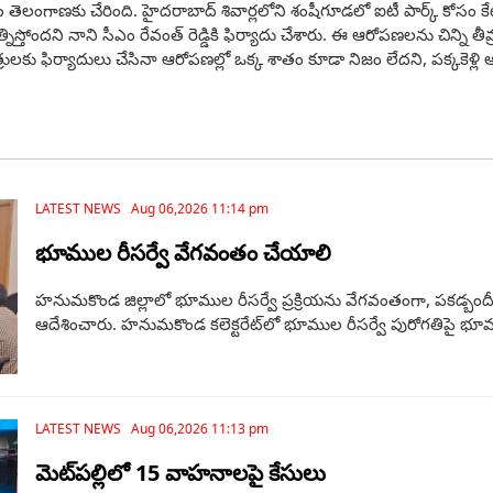
ివాదం తెలంగాణకు చేరింది. హైదరాబాద్ శివార్లలోని శంషీగూడలో ఐటీ పార్క్ కోసం
ిస్తోందని నాని సీఎం రేవంత్ రెడ్డికి ఫిర్యాదు చేశారు. ఈ ఆరోపణలను చిన్ని త
ంత్రులకు ఫిర్యాదులు చేసినా ఆరోపణల్లో ఒక్క శాతం కూడా నిజం లేదని, పక్కకెళ్ల
LATEST NEWS Aug 06,2026 11:14 pm
భూముల రీసర్వే వేగవంతం చేయాలి
హనుమకొండ జిల్లాలో భూముల రీసర్వే ప్రక్రియను వేగవంతంగా, పకడ్బందీగా 
ఆదేశించారు. హనుమకొండ కలెక్టరేట్‌లో భూముల రీసర్వే పురోగతిపై భూ
LATEST NEWS Aug 06,2026 11:13 pm
మెట్‌పల్లిలో 15 వాహనాలపై కేసులు