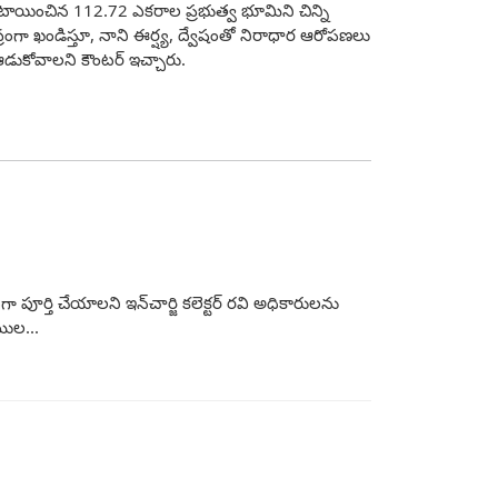
 కేటాయించిన 112.72 ఎకరాల ప్రభుత్వ భూమిని చిన్ని
ీవ్రంగా ఖండిస్తూ, నాని ఈర్ష్య, ద్వేషంతో నిరాధార ఆరోపణలు
ి ఆడుకోవాలని కౌంటర్ ఇచ్చారు.
పూర్తి చేయాలని ఇన్‌చార్జి కలెక్టర్ రవి అధికారులను
ముల...