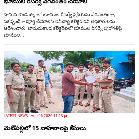
భూముల రీసర్వే వేగవంతం చేయాలి
హనుమకొండ జిల్లాలో భూముల రీసర్వే ప్రక్రియను వేగవంతంగా,
పకడ్బందీగా పూర్తి చేయాలని ఇన్‌చార్జి కలెక్టర్ రవి అధికారులను
ఆదేశించారు. హనుమకొండ కలెక్టరేట్‌లో భూముల రీసర్వే పురోగతిపై
భూముల...
LATEST NEWS Aug 06,2026 11:13 pm
మెట్‌పల్లిలో 15 వాహనాలపై కేసులు