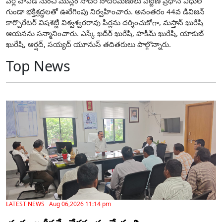
పీర్ల చావిడి నుంచి ముస్లిం సోదర సోదరీమణులు పట్టణ ప్రధాన వీధుల
గుండా భక్తిశ్రద్ధలతో ఊరేగింపు నిర్వహించారు. అనంతరం 44వ డివిజన్
కార్పొరేటర్ విషశెట్టి విశ్వశ్వరరావు పీర్లను దర్శించుకోగా, మస్తాన్ ఖురేషి
ఆయనను సన్మానించారు. ఎస్కే ఖదీర్ ఖురేషి, హకీమ్ ఖురేషి, యాకుబ్
ఖురేషి, ఆర్షద్, సయ్యద్ యూనుస్ తదితరులు పాల్గొన్నారు.
Top News
LATEST NEWS Aug 06,2026 11:14 pm