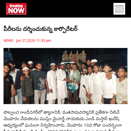
పీరీలను దర్శించుకున్న కార్పొరేటర్
NEWS Jun 27,2026 11:30 pm
పాల్వంచ గాంధీనగర్‌లో త్యాగానికి, మతసామరస్యానికి ప్రతీకగా నిలిచే
మొహరం వేడుకలను ముస్లిం మైనార్టీ నాయకుడు ఎండి మస్తాన్ ఖురేషి
ఆధ్వర్యంలో ఘనంగా నిర్వహించారు. మొహరం 10వ రోజు సందర్భంగా