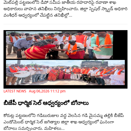
మెట్‌పల్లి పట్టణంలోని డిపో సమీప జాతీయ రహదారిపై రవాణా శాఖ
అధికారులు వాహన తనిఖీలు నిర్వహించారు. జిల్లా స్పెషల్ స్క్వాడ్ అధికారి
వంశీధర్ ఆధ్వర్యంలో చేపట్టిన తనిఖీల్లో...
LATEST NEWS Aug 06,2026 11:12 pm
బీజేపీ ధార్మిక సెల్ ఆధ్వర్యంలో బోనాలు
కోరుట్ల పట్టణంలోని గడిబురుజుల వద్ద వెలసిన గడి మైసమ్మ తల్లికి బీజేపీ
ఎండోమెంట్ ధార్మిక సెల్ జగిత్యాల జిల్లా శాఖ ఆధ్వర్యంలో ఘనంగా
బోనాలు సమర్పించారు. మహిళలు...