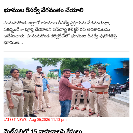
భూముల రీసర్వే వేగవంతం చేయాలి
హనుమకొండ జిల్లాలో భూముల రీసర్వే ప్రక్రియను వేగవంతంగా,
పకడ్బందీగా పూర్తి చేయాలని ఇన్‌చార్జి కలెక్టర్ రవి అధికారులను
ఆదేశించారు. హనుమకొండ కలెక్టరేట్‌లో భూముల రీసర్వే పురోగతిపై
భూముల...
LATEST NEWS Aug 06,2026 11:13 pm
మెట్‌పల్లిలో 15 వాహనాలపై కేసులు