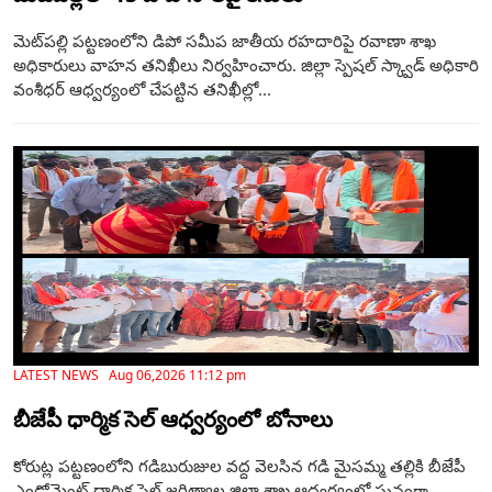
మెట్‌పల్లి పట్టణంలోని డిపో సమీప జాతీయ రహదారిపై రవాణా శాఖ
అధికారులు వాహన తనిఖీలు నిర్వహించారు. జిల్లా స్పెషల్ స్క్వాడ్ అధికారి
వంశీధర్ ఆధ్వర్యంలో చేపట్టిన తనిఖీల్లో...
LATEST NEWS Aug 06,2026 11:12 pm
బీజేపీ ధార్మిక సెల్ ఆధ్వర్యంలో బోనాలు
కోరుట్ల పట్టణంలోని గడిబురుజుల వద్ద వెలసిన గడి మైసమ్మ తల్లికి బీజేపీ
ఎండోమెంట్ ధార్మిక సెల్ జగిత్యాల జిల్లా శాఖ ఆధ్వర్యంలో ఘనంగా