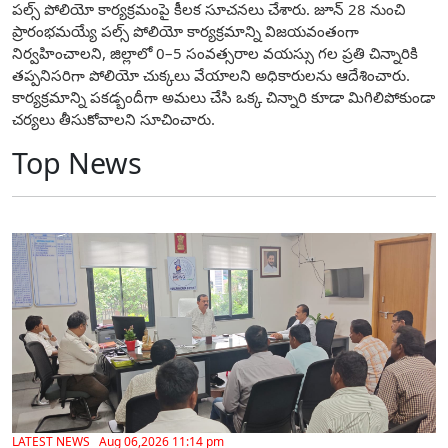
పల్స్ పోలియో కార్యక్రమంపై కీలక సూచనలు చేశారు. జూన్ 28 నుంచి
ప్రారంభమయ్యే పల్స్ పోలియో కార్యక్రమాన్ని విజయవంతంగా
నిర్వహించాలని, జిల్లాలో 0–5 సంవత్సరాల వయస్సు గల ప్రతి చిన్నారికి
తప్పనిసరిగా పోలియో చుక్కలు వేయాలని అధికారులను ఆదేశించారు.
కార్యక్రమాన్ని పకడ్బందీగా అమలు చేసి ఒక్క చిన్నారి కూడా మిగిలిపోకుండా
చర్యలు తీసుకోవాలని సూచించారు.
Top News
LATEST NEWS Aug 06,2026 11:14 pm