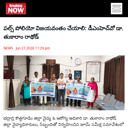
పల్స్ పోలియో విజయవంతం చేయాలి: డీఎంహెచ్‌వో డా.
తుకారాం రాథోడ్
NEWS Jun 27,2026 11:29 pm
భద్రాద్రి కొత్తగూడెం జిల్లా వైద్య & ఆరోగ్య అధికారి డా. తుకారాం రాథోడ్
జిల్లా వైద్యాధికారులు, సిబ్బందితో నిర్వహించిన జూమ్ సమీక్ష సమావేశంలో