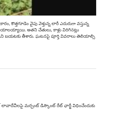
 కొత్తగూడెం వైపు వెళ్తున్న లారీ ఎదురుగా వస్తున్న
 గాయాలయ్యాయి. అతని చేతులు, కాళ్లు విరిగినట్లు
ి బయటకు తీశారు. ఘటనపై పూర్తి వివరాలు తెలియాల్సి
వాదేవీలపై మర్చంట్‌ డిస్కౌంట్‌ రేట్‌ ఛార్జీ విధించేందుకు