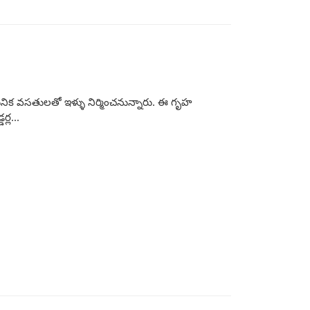
ునిక వసతులతో ఇళ్ళు నిర్మించనున్నారు. ఈ గృహ
్ల...