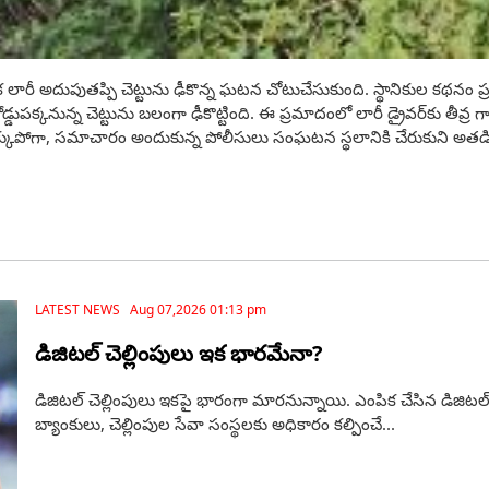
ుపుతప్పి చెట్టును ఢీకొన్న ఘటన చోటుచేసుకుంది. స్థానికుల కథనం ప్రకారం,
ుపక్కనున్న చెట్టును బలంగా ఢీకొట్టింది. ఈ ప్రమాదంలో లారీ డ్రైవర్‌కు తీవ్ర
పోగా, సమాచారం అందుకున్న పోలీసులు సంఘటన స్థలానికి చేరుకుని అతడిన
LATEST NEWS Aug 07,2026 01:13 pm
డిజిటల్ చెల్లింపులు ఇక భారమేనా?
డిజిటల్ చెల్లింపులు ఇకపై భారంగా మారనున్నాయి. ఎంపిక చేసిన డిజిటల్‌ లా
బ్యాంకులు, చెల్లింపుల సేవా సంస్థలకు అధికారం కల్పించే...