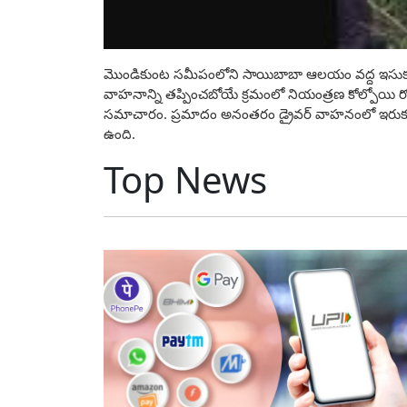
మొండికుంట సమీపంలోని సాయిబాబా ఆలయం వద్ద ఇసుక లారీ అద
వాహనాన్ని తప్పించబోయే క్రమంలో నియంత్రణ కోల్పోయి రోడ్డ
సమాచారం. ప్రమాదం అనంతరం డ్రైవర్ వాహనంలో ఇరుక్కు
ఉంది.
Top News