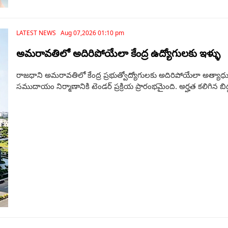
LATEST NEWS Aug 07,2026 01:10 pm
అమరావతిలో అదిరిపోయేలా కేంద్ర ఉద్యోగులకు ఇళ్ళు
రాజధాని అమరావతిలో కేంద్ర ప్రభుత్వోద్యోగులకు అదిరిపోయేలా అత్యాధ
సముదాయం నిర్మాణానికి టెండర్‌ ప్రక్రియ ప్రారంభమైంది. అర్హత కలిగిన బిడ్డర