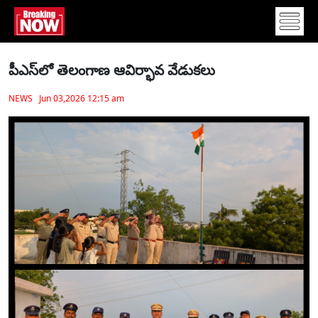
పీఎస్‌లో తెలంగాణ ఆవిర్భావ వేడుకలు
NEWS Jun 03,2026 12:15 am