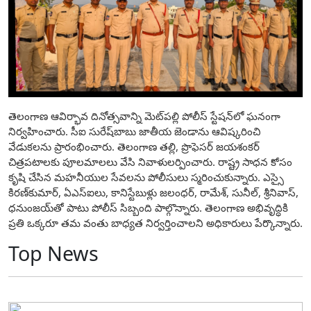
తెలంగాణ ఆవిర్భావ దినోత్సవాన్ని మెట్‌పల్లి పోలీస్‌ స్టేషన్‌లో ఘనంగా
నిర్వహించారు. సీఐ సురేష్‌బాబు జాతీయ జెండాను ఆవిష్కరించి
వేడుకలను ప్రారంభించారు. తెలంగాణ తల్లి, ప్రొఫెసర్ జయశంకర్
చిత్రపటాలకు పూలమాలలు వేసి నివాళులర్పించారు. రాష్ట్ర సాధన కోసం
కృషి చేసిన మహనీయుల సేవలను పోలీసులు స్మరించుకున్నారు. ఎస్సై
కిరణ్‌కుమార్, ఏఎస్ఐలు, కానిస్టేబుళ్లు జలంధర్, రామేశ్, సునీల్, శ్రీనివాస్,
ధనుంజయ్‌తో పాటు పోలీస్‌ సిబ్బంది పాల్గొన్నారు. తెలంగాణ అభివృద్ధికి
ప్రతి ఒక్కరూ తమ వంతు బాధ్యత నిర్వర్తించాలని అధికారులు పేర్కొన్నారు.
Top News