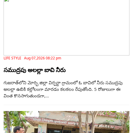
LIFE STYLE Aug 07,2026 08:22 pm
సముద్రపు అలల్లా బావి నీరు
గుజరాత్‌లోని మోర్బి జిల్లా విర్పర్దా గ్రామంలో ఓ బావిలో నీరు సముద్రపు
అలల్లా ఉబికి కల్లోలంగా మారడం కలకలం రేపుతోంది. 5 రోజులుగా ఈ
వింత కొనసాగుతుండగా,...