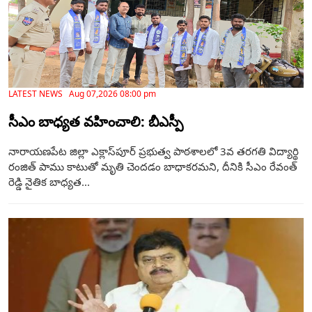
LATEST NEWS Aug 07,2026 08:00 pm
సీఎం బాధ్యత వహించాలి: బీఎస్పీ
నారాయణపేట జిల్లా ఎక్లాస్‌పూర్ ప్రభుత్వ పాఠశాలలో 3వ తరగతి విద్యార్థి
రంజిత్ పాము కాటుతో మృతి చెందడం బాధాకరమని, దీనికి సీఎం రేవంత్
రెడ్డి నైతిక బాధ్యత...