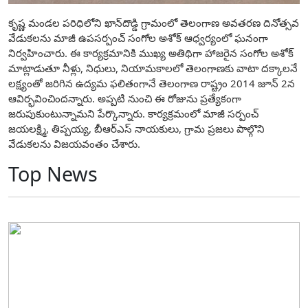
కృష్ణ మండల పరిధిలోని ఖాన్‌దొడ్డి గ్రామంలో తెలంగాణ అవతరణ దినోత్సవ
వేడుకలను మాజీ ఉపసర్పంచ్ సంగోల అశోక్ ఆధ్వర్యంలో ఘనంగా
నిర్వహించారు. ఈ కార్యక్రమానికి ముఖ్య అతిథిగా హాజరైన సంగోల అశోక్
మాట్లాడుతూ నీళ్లు, నిధులు, నియామకాలలో తెలంగాణకు వాటా దక్కాలనే
లక్ష్యంతో జరిగిన ఉద్యమ ఫలితంగానే తెలంగాణ రాష్ట్రం 2014 జూన్ 2న
ఆవిర్భవించిందన్నారు. అప్పటి నుంచి ఈ రోజును ప్రత్యేకంగా
జరుపుకుంటున్నామని పేర్కొన్నారు. కార్యక్రమంలో మాజీ సర్పంచ్
జయలక్ష్మి, తిప్పయ్య, బీఆర్ఎస్ నాయకులు, గ్రామ ప్రజలు పాల్గొని
వేడుకలను విజయవంతం చేశారు.
Top News