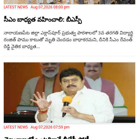
LATEST NEWS Aug 07,2026 08:00 pm
సీఎం బాధ్యత వహించాలి: బీఎస్పీ
నారాయణపేట జిల్లా ఎక్లాస్‌పూర్ ప్రభుత్వ పాఠశాలలో 3వ తరగతి విద్యార్థి
రంజిత్ పాము కాటుతో మృతి చెందడం బాధాకరమని, దీనికి సీఎం రేవంత్
రెడ్డి నైతిక బాధ్యత...
LATEST NEWS Aug 07,2026 07:59 pm