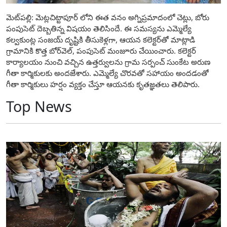
మెట్‌పల్లి: మెట్లచిట్టాపూర్ లోని ఈత వనం అగ్నిప్రమాదంలో చెట్లు, బోరు
పంపుసెట్ దెబ్బతిన్న విషయం తెలిసిందే. ఈ సమస్యను ఎమ్మెల్యే
కల్వకుంట్ల సంజయ్ దృష్టికి తీసుకెళ్లగా, ఆయన కలెక్టర్‌తో మాట్లాడి
గ్రామానికి కొత్త బోర్‌వెల్, పంపుసెట్ మంజూరు చేయించారు. కలెక్టర్
కార్యాలయం నుంచి వచ్చిన ఉత్తర్వులను గ్రామ సర్పంచ్ సుంకేట అరుణ
గీతా కార్మికులకు అందజేశారు. ఎమ్మెల్యే చొరవతో సహాయం అందడంతో
గీతా కార్మికులు హర్షం వ్యక్తం చేస్తూ ఆయనకు కృతజ్ఞతలు తెలిపారు.
Top News