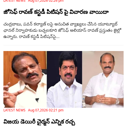
LATEST NEWS Aug 07,2026 02:26 pm
జోసెఫ్ రావణ్ కస్టడీ పిటిషన్ పై విచారణ వాయిదా
చంద్రబాబు, పవన్ కల్యాణ్ లపై అనుచిత వ్యాఖ్యలు చేసిన యూట్యూబ్
ఛానల్ నిర్వాహకుడు బచ్చలకూరి జోసెఫ్ అలియాస్ రావణ్ ప్రస్తుతం జైల్లో
ఉన్నారు. రావణ్ కస్టడీ పిటిషన్‌పై...
LATEST NEWS Aug 07,2026 02:21 pm
విజయ డెయిరీ చైర్మన్ ఎన్నిక రచ్చ