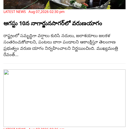
LATEST NEWS Aug 07,2026 02:30 pm
ఆగస్టు 10న నాగార్జునసాగర్‌లో వరుణయాగం
రాష్ట్రంలో సమృద్ధిగా వర్షాలు కురిసి నదులు, జలాశయాలు జలకళ
సంతరించుకోవాలని, పంటలు బాగా పండాలని ఆకాంక్షిస్తూ తెలంగాణ
ప్రభుత్వం వరుణ యాగం నిర్వహించాలని నిర్ణయించింది. ముఖ్యమంత్రి
రేవంత్...