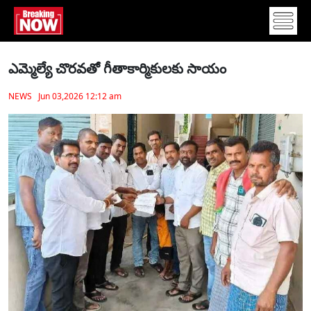
ఎమ్మెల్యే చొరవతో గీతాకార్మికులకు సాయం
NEWS Jun 03,2026 12:12 am