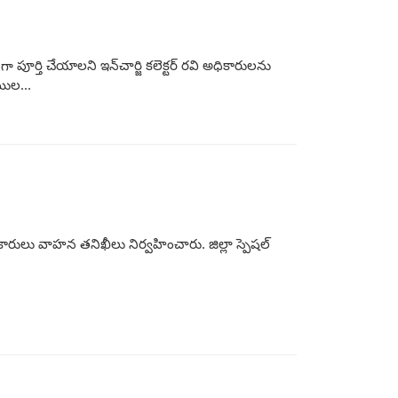
పూర్తి చేయాలని ఇన్‌చార్జి కలెక్టర్ రవి అధికారులను
ముల...
రులు వాహన తనిఖీలు నిర్వహించారు. జిల్లా స్పెషల్