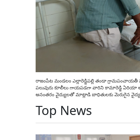
రాజంపేట మండలం ఎల్లారెడ్డిపల్లి తండా గ్రామపంచాయతీ పరిధ
పలువురు కూలీలు గాయపడగా వారిని కామారెడ్డి ఏరియా ఆస్పత్రి
అనంతరం వైద్యులతో మాట్లాడి బాధితులకు మెరుగైన వైద
Top News