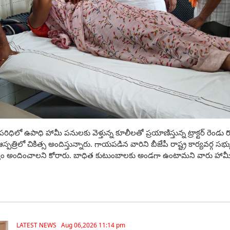
ిలో ఉపాధి హామీ పనులకు వెళ్తున్న కూలీలతో ప్రయాణిస్తున్న ట్రాక్టర్ రెండు ర
లో చికిత్స అందిస్తున్నారు. గాయపడిన వారిని బీజేపీ రాష్ట్ర కార్యవర్గ సభ్యులు
్యం అందించాలని కోరారు. బాధిత కుటుంబాలకు అండగా ఉంటామని వారు హామీ
LATEST NEWS Aug 06,2026 11:14 pm