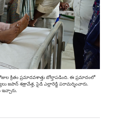
ోజుల క్రితం ప్రమాదవశాత్తు బోల్తాపడింది. ఈ ప్రమాదంలో
 జపాన్ శత్రావేత్త, పైడి ఎల్లారెడ్డి పరామర్శించారు.
 ఇచ్చారు.