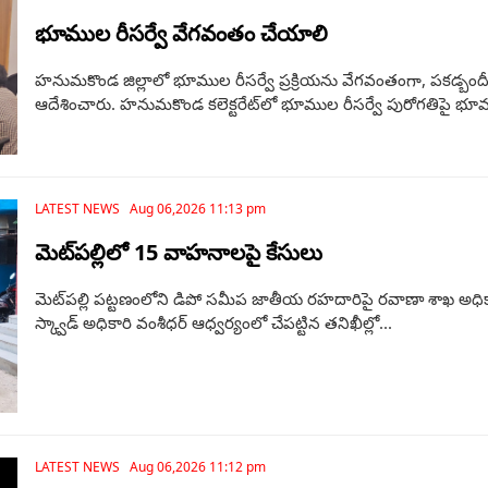
భూముల రీసర్వే వేగవంతం చేయాలి
హనుమకొండ జిల్లాలో భూముల రీసర్వే ప్రక్రియను వేగవంతంగా, పకడ్బందీగా 
ఆదేశించారు. హనుమకొండ కలెక్టరేట్‌లో భూముల రీసర్వే పురోగతిపై భూ
LATEST NEWS Aug 06,2026 11:13 pm
మెట్‌పల్లిలో 15 వాహనాలపై కేసులు
మెట్‌పల్లి పట్టణంలోని డిపో సమీప జాతీయ రహదారిపై రవాణా శాఖ అధికా
స్క్వాడ్ అధికారి వంశీధర్ ఆధ్వర్యంలో చేపట్టిన తనిఖీల్లో...
LATEST NEWS Aug 06,2026 11:12 pm