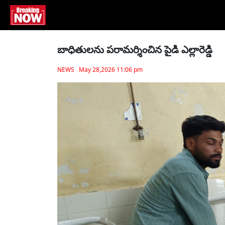
బాధితుల‌ను పరామర్శించిన పైడి ఎల్లారెడ్డి
NEWS May 28,2026 11:06 pm