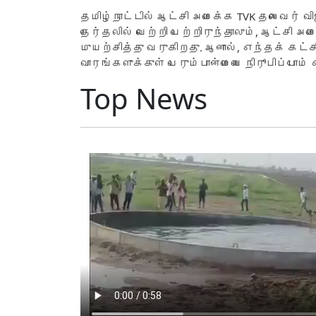
தமிழ்நாட்டில் ஆட்சி அமைக்க TVK தலைவர் விஜ
தேர்தலில் வெற்றி பெற்றிருந்தாலும், ஆட்சி
முயற்சித்து வருகிறது. ஆனால், எந்தக் கட்ச
வாரங்களுக்குள் பெரும்பான்மையை நிரூபிப்போம
Top News