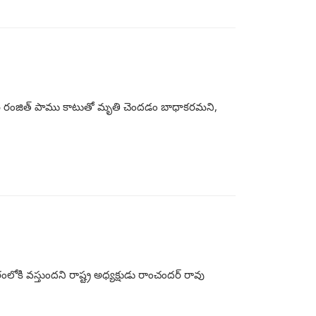
ార్థి రంజిత్ పాము కాటుతో మృతి చెందడం బాధాకరమని,
రంలోకి వస్తుందని రాష్ట్ర అధ్యక్షుడు రాంచందర్ రావు