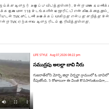
ய்க்கு ஆளுநர் அழைப்பு விடுத்துள்ளார். இன்று மாலை 4 மணிக
 அமைக்க தேவையான 118 இடங்களின் மெஜாரிட்டி எண் கிடைக்காதத
ியுடன் TVK கூட்டணி அமைக்கப் போகிறது என்பது குறித்து இன்
் என்று TVK ஏற்கனவே ஆளுநரிடம் தெரிவித்துள்ளது.
LIFE STYLE Aug 07,2026 08:22 pm
సముద్రపు అలల్లా బావి నీరు
గుజరాత్‌లోని మోర్బి జిల్లా విర్పర్దా గ్రామంలో ఓ బా
రేపుతోంది. 5 రోజులుగా ఈ వింత కొనసాగుతుండగా,...