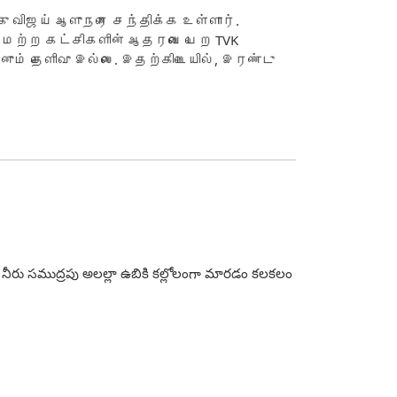
்கு விஜய் ஆளுநரை சந்திக்க உள்ளார்.
ால், மற்ற கட்சிகளின் ஆதரவை பெற TVK
னும் தெளிவு இல்லை. இதற்கிடையில், இரண்டு
విలో నీరు సముద్రపు అలల్లా ఉబికి కల్లోలంగా మారడం కలకలం