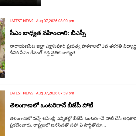
LATEST NEWS Aug 07,2026 08:00 pm
సీఎం బాధ్యత వహించాలి: బీఎస్పీ
నారాయణపేట జిల్లా ఎక్లాస్‌పూర్ ప్రభుత్వ పాఠశాలలో 3వ తరగతి విద్య
దీనికి సీఎం రేవంత్ రెడ్డి నైతిక బాధ్యత...
LATEST NEWS Aug 07,2026 07:59 pm
తెలంగాణ‌లో ఒంటరిగానే బీజేపీ పోటీ
తెలంగాణలో వచ్చే అసెంబ్లీ ఎన్నికల్లో బీజేపీ ఒంటరిగానే పోటీ చేసి అధికా
ప్రకటించారు. రాష్ట్రంలో జనసేనతో సహా ఏ పార్టీతోనూ...