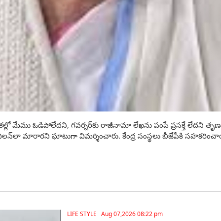
ికల్లో మేము ఓడిపోలేదని, గవర్నర్‌కు రాజీనామా లేఖను పంపే ప్రసక్తే లేదని తృణమూ
ర్‌ విలన్‌లా మారారని ఘాటుగా విమర్శించారు. కేంద్ర సంస్థలు బీజేపీకి సహకరించ
LIFE STYLE Aug 07,2026 08:22 pm