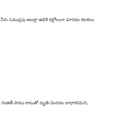
విలో నీరు సముద్రపు అలల్లా ఉబికి కల్లోలంగా మారడం కలకలం
ార్థి రంజిత్ పాము కాటుతో మృతి చెందడం బాధాకరమని,