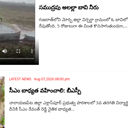
సముద్రపు అలల్లా బావి నీరు
గుజరాత్‌లోని మోర్బి జిల్లా విర్పర్దా గ్రామంలో ఓ బా
రేపుతోంది. 5 రోజులుగా ఈ వింత కొనసాగుతుండగా,...
LATEST NEWS Aug 07,2026 08:00 pm
సీఎం బాధ్యత వహించాలి: బీఎస్పీ
నారాయణపేట జిల్లా ఎక్లాస్‌పూర్ ప్రభుత్వ పాఠశాలలో 3వ తరగతి విద్య
దీనికి సీఎం రేవంత్ రెడ్డి నైతిక బాధ్యత...