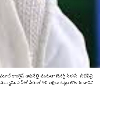
ల్‌ కాంగ్రెస్‌ అధినేత్రి మమతా బెనర్జీ సీఈసీ, బీజేపీపై
ాయన్నారు. సర్‌తో పేరుతో 90 లక్షలు ఓట్లు తొలగించారని