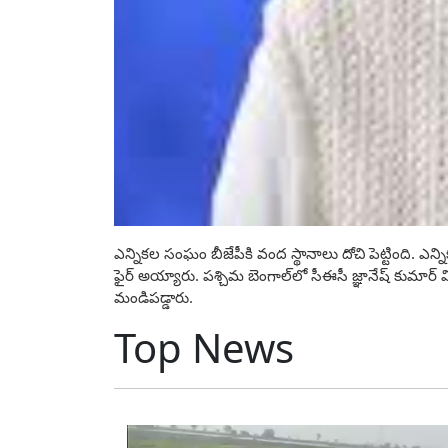
ఎన్నికల సంఘం బీజేపీకి వంద స్థానాలు దోచి పెట్టింది. ఎన్న
ఫైర్‌ అయ్యారు. పశ్చిమ బెంగాల్‌లో సీఈసీ జ్ఞానేష్‌ కుమా
మండిపడ్డారు.
Top News