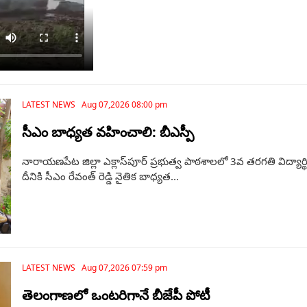
LATEST NEWS Aug 07,2026 08:00 pm
సీఎం బాధ్యత వహించాలి: బీఎస్పీ
నారాయణపేట జిల్లా ఎక్లాస్‌పూర్ ప్రభుత్వ పాఠశాలలో 3వ తరగతి విద్య
దీనికి సీఎం రేవంత్ రెడ్డి నైతిక బాధ్యత...
LATEST NEWS Aug 07,2026 07:59 pm
తెలంగాణ‌లో ఒంటరిగానే బీజేపీ పోటీ