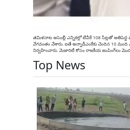
తమిళనాట‌ అసెంబ్లీ ఎన్నికల్లో టీవీకే 108 సీట్లతో అతిపె
వేగవంతం చేశారు. ఐతే అన్నాడీఎంకేకు చెందిన 10 మంది ఎ
నిర్వహించారు. మెజారిటీ కోసం రాజకీయ జంపింగ్‌లు మొద
Top News