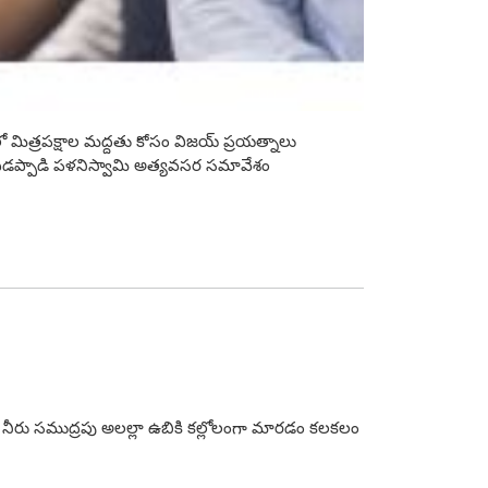
ంలో మిత్రపక్షాల మద్దతు కోసం విజయ్ ప్రయత్నాలు
ేత ఎడప్పాడి పళనిస్వామి అత్యవసర సమావేశం
విలో నీరు సముద్రపు అలల్లా ఉబికి కల్లోలంగా మారడం కలకలం