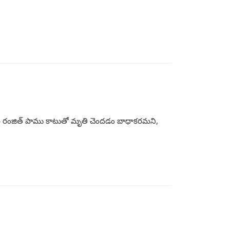
ార్థి రంజిత్ పాము కాటుతో మృతి చెందడం బాధాకరమని,