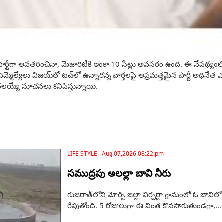
ద్ద పార్టీగా అవతరించినా, మెజారిటీకి ఇంకా 10 సీట్లు అవసరం ఉంది. ఈ నేపథ్య
మ్మెల్యేలు విజయ్‌తో టచ్‌లో ఉన్నారన్న వార్తలపై అప్రమత్తమైన పార్టీ అధిన
లయ్యే సూచనలు కనిపిస్తున్నాయి.
LIFE STYLE Aug 07,2026 08:22 pm
సముద్రపు అలల్లా బావి నీరు
గుజరాత్‌లోని మోర్బి జిల్లా విర్పర్దా గ్రామంలో ఓ బా
రేపుతోంది. 5 రోజులుగా ఈ వింత కొనసాగుతుండగా,...