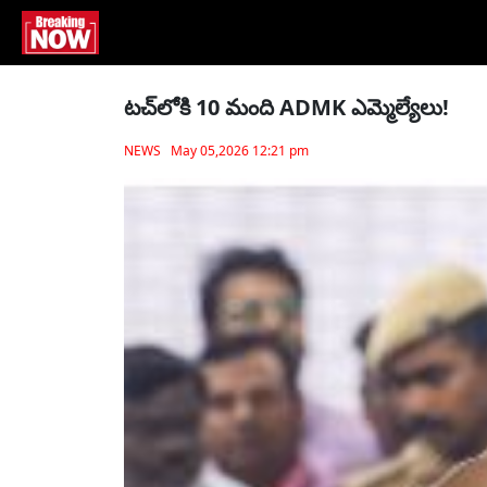
టచ్‎లోకి 10 మంది ADMK ఎమ్మెల్యేలు!
NEWS May 05,2026 12:21 pm