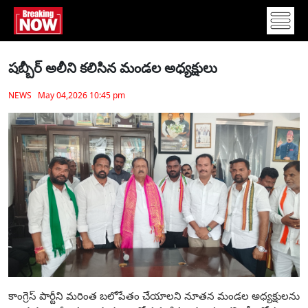
షబ్బీర్ అలీని కలిసిన మండల అధ్యక్షులు
NEWS May 04,2026 10:45 pm
కాంగ్రెస్ పార్టీని మరింత బలోపేతం చేయాలని నూతన మండల అధ్యక్షులను