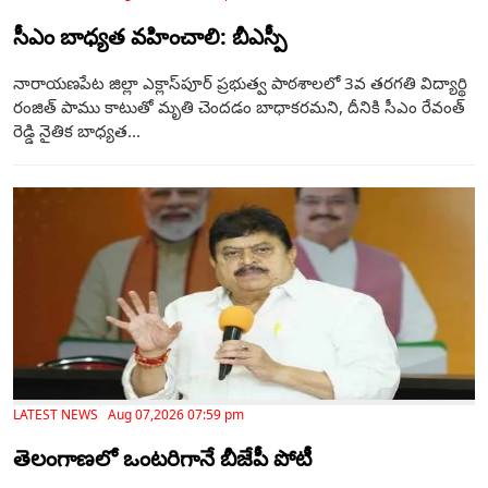
సీఎం బాధ్యత వహించాలి: బీఎస్పీ
నారాయణపేట జిల్లా ఎక్లాస్‌పూర్ ప్రభుత్వ పాఠశాలలో 3వ తరగతి విద్యార్థి
రంజిత్ పాము కాటుతో మృతి చెందడం బాధాకరమని, దీనికి సీఎం రేవంత్
రెడ్డి నైతిక బాధ్యత...
LATEST NEWS Aug 07,2026 07:59 pm
తెలంగాణ‌లో ఒంటరిగానే బీజేపీ పోటీ