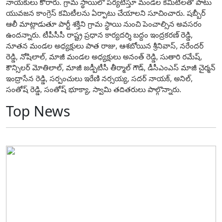
నాయకులు కోరారు. గ్రామ స్థాయిలో పర్యటిస్తూ మండల కమిటీలతో పాటు
యువజన కాంగ్రెస్ కమిటీలను ఏర్పాటు చేయాలని సూచించారు. ష‌బ్బీర్
ఆలీ మాట్లాడుతూ పార్టీ శక్తిని గ్రామ స్థాయి నుంచి పెంచాల్సిన అవసరం
ఉందన్నారు. టీపీసీసీ రాష్ట్ర ప్రధాన కార్యదర్శి బద్దం ఇంద్రకరణ్ రెడ్డి,
నూతన మండల అధ్యక్షులు పాత రాజు, ఆశబోయిన శ్రీనివాస్, నరేందర్
రెడ్డి, నోషిలాల్, మాజీ మండల అధ్యక్షులు అనంత్ రెడ్డి, సుతారి రమేష్,
కౌన్సిలర్ మోతిలాల్, మాజీ జడ్పీటీసీ తీర్మాల్ గౌడ్, డీసీఎంఎస్ మాజీ చైర్మన్
ఇంద్రాసేన రెడ్డి, సర్పంచులు ఇరేణి నర్సయ్య, సదర్ నాయక్, అనిల్,
సంతోష్ రెడ్డి, సంతోష్ భూక్యా, స్వామి తదితరులు పాల్గొన్నారు.
Top News