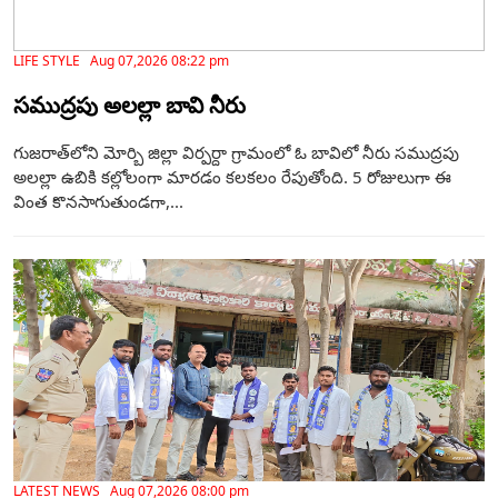
LIFE STYLE Aug 07,2026 08:22 pm
సముద్రపు అలల్లా బావి నీరు
గుజరాత్‌లోని మోర్బి జిల్లా విర్పర్దా గ్రామంలో ఓ బావిలో నీరు సముద్రపు
అలల్లా ఉబికి కల్లోలంగా మారడం కలకలం రేపుతోంది. 5 రోజులుగా ఈ
వింత కొనసాగుతుండగా,...
LATEST NEWS Aug 07,2026 08:00 pm