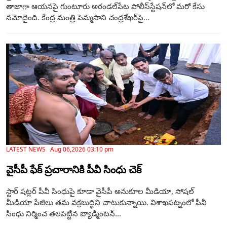
తాజాగా ఆయనపై గుంటూరు అరండల్‌పేట పోలీస్‌స్టేషన్‌లో మరో కేసు
నమోదైంది. కేంద్ర మంత్రి పెమ్మసాని చంద్రశేఖర్‌పై...
LATEST NEWS Aug 06,2026 03:10 pm
వైసీపీ ఫేక్ ప్రచారానికి పీవీ సింధు చెక్
స్టార్ షట్లర్ పీవీ సింధుపై కూడా వైసీపీ అనుకూల మీడియా, సోషల్
మీడియా పేజీలు తమ వక్రబుద్ధిని చాటుకున్నాయి. విశాఖపట్నంలో పీవీ
సింధు నిర్మించ తలపెట్టిన బ్యాడ్మింటన్...