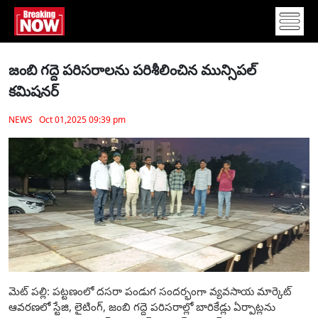
జంబి గద్దె పరిసరాలను పరిశీలించిన మున్సిపల్
కమిషనర్
NEWS Oct 01,2025 09:39 pm
మెట్ పల్లి: పట్టణంలో దసరా పండుగ సందర్భంగా వ్యవసాయ మార్కెట్
ఆవరణలో స్టేజి, లైటింగ్, జంబి గద్దె పరిసరాల్లో బారికేడ్లు ఏర్పాట్లను