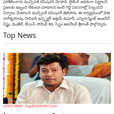
పరిశీలించారు మున్సిపల్ కమిషనర్ మోహన్. లైటింగ్ అధికంగా పెట్టాలని
ప్రజలకు ఇబ్బంది లేకుండా చూడాలని జంబి గద్దె పరిసరాల్లో సిబ్బందిని
ఏర్పాటు చేయాలని మున్సిపల్ కమిషనర్ తెలిపారు. ఈ కార్యక్రమంలో డిఈ
నాగేశ్వరరావు, సానిటరీ ఇన్స్పెక్టర్ అక్షయ్ కుమార్, ఎన్విరాన్మెంట్ ఇంజనీర్
విష్ణు, ముజీబ్, టీఎంసీ సోమిడీ శివ, సిస్టం ఆపరేటర్ శ్రీకాంత్ పాల్గొన్నారు.
Top News
LATEST NEWS Aug 06,2026 03:15 pm