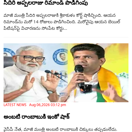
సీదిరి అప్పలరాజు రిమాండ్ పొడిగింపు
మాజీ మంత్రి సీదిరి అప్పలరాజుకి శ్రీకాకుళం కోర్ట్ షాకిచ్చింది. ఆయన
రిమాండ్‌ను మరో 14 రోజులు పొడిగించింది. మరోవైపు ఆయన బెయిల్‌
పిటిషన్‌పై విచారణను సోంపేట కోర్టు...
LATEST NEWS Aug 06,2026 03:12 pm
అంబటి రాంబాబుకి ఇంకో షాక్
వైసీపీ నేత, మాజీ మంత్రి అంబటి రాంబాబుకి చిక్కులు తప్పడంలేదు.