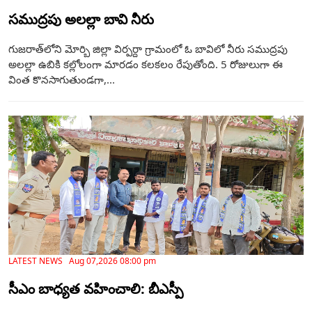
సముద్రపు అలల్లా బావి నీరు
గుజరాత్‌లోని మోర్బి జిల్లా విర్పర్దా గ్రామంలో ఓ బావిలో నీరు సముద్రపు
అలల్లా ఉబికి కల్లోలంగా మారడం కలకలం రేపుతోంది. 5 రోజులుగా ఈ
వింత కొనసాగుతుండగా,...
LATEST NEWS Aug 07,2026 08:00 pm
సీఎం బాధ్యత వహించాలి: బీఎస్పీ