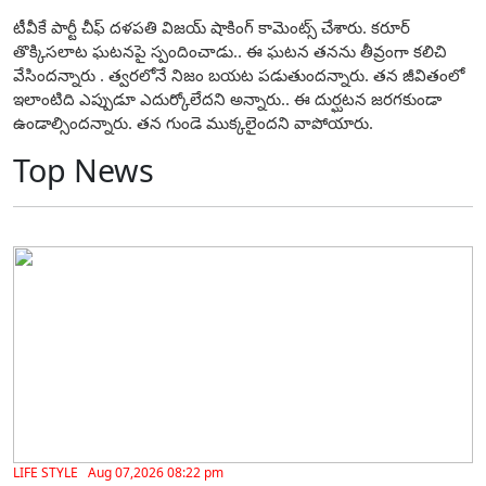
టీవీకే పార్టీ చీఫ్ ద‌ళ‌ప‌తి విజ‌య్ షాకింగ్ కామెంట్స్ చేశారు. కరూర్
తొక్కిసలాట ఘటనపై స్పందించాడు.. ఈ ఘటన త‌న‌ను తీవ్రంగా కలిచి
వేసిందన్నారు . త్వరలోనే నిజం బయట పడుతుందన్నారు. త‌న జీవితంలో
ఇలాంటిది ఎప్పుడూ ఎదుర్కోలేదని అన్నారు.. ఈ దుర్ఘటన జరగకుండా
ఉండాల్సిందన్నారు. త‌న గుండె ముక్కలైంద‌ని వాపోయారు.
Top News
LIFE STYLE Aug 07,2026 08:22 pm