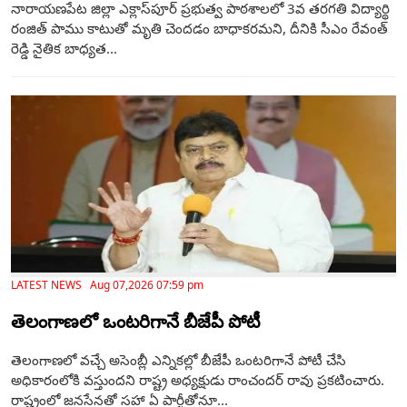
నారాయణపేట జిల్లా ఎక్లాస్‌పూర్ ప్రభుత్వ పాఠశాలలో 3వ తరగతి విద్యార్థి
రంజిత్ పాము కాటుతో మృతి చెందడం బాధాకరమని, దీనికి సీఎం రేవంత్
రెడ్డి నైతిక బాధ్యత...
LATEST NEWS Aug 07,2026 07:59 pm
తెలంగాణ‌లో ఒంటరిగానే బీజేపీ పోటీ
తెలంగాణలో వచ్చే అసెంబ్లీ ఎన్నికల్లో బీజేపీ ఒంటరిగానే పోటీ చేసి
అధికారంలోకి వస్తుందని రాష్ట్ర అధ్యక్షుడు రాంచందర్ రావు ప్రకటించారు.
రాష్ట్రంలో జనసేనతో సహా ఏ పార్టీతోనూ...