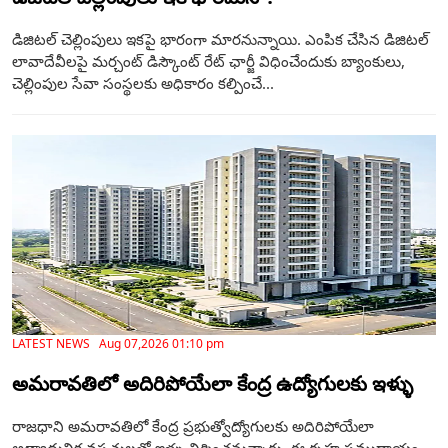
డిజిటల్ చెల్లింపులు ఇకపై భారంగా మారనున్నాయి. ఎంపిక చేసిన డిజిటల్‌
లావాదేవీలపై మర్చంట్‌ డిస్కౌంట్‌ రేట్‌ ఛార్జీ విధించేందుకు బ్యాంకులు,
చెల్లింపుల సేవా సంస్థలకు అధికారం కల్పించే...
LATEST NEWS Aug 07,2026 01:10 pm
అమరావతిలో అదిరిపోయేలా కేంద్ర ఉద్యోగులకు ఇళ్ళు
రాజధాని అమరావతిలో కేంద్ర ప్రభుత్వోద్యోగులకు అదిరిపోయేలా
అత్యాధునిక వసతులతో ఇళ్ళు నిర్మించనున్నారు. ఈ గృహ సముదాయం