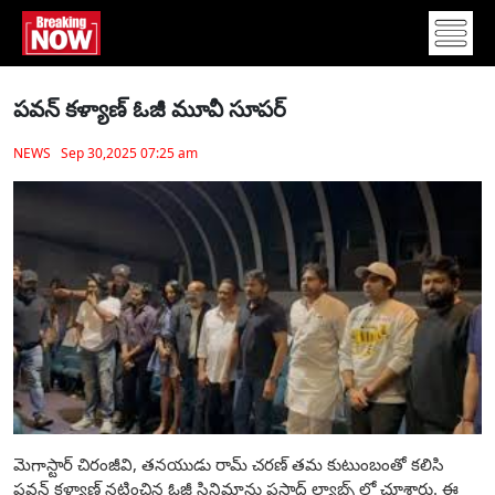
ప‌వ‌న్ క‌ళ్యాణ్ ఓజీ మూవీ సూప‌ర్
NEWS Sep 30,2025 07:25 am
మెగాస్టార్ చిరంజీవి, త‌న‌యుడు రామ్ చర‌ణ్ త‌మ కుటుంబంతో క‌లిసి
ప‌వ‌న్ క‌ళ్యాణ్ న‌టించిన ఓజీ సినిమాను ప్ర‌సాద్ ల్యాబ్స్ లో చూశారు. ఈ