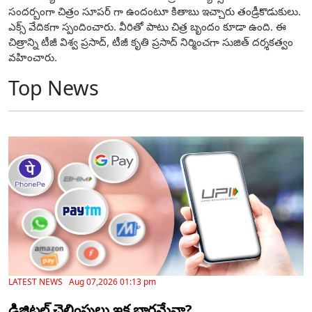
సంద‌ర్బంగా చిత్రం సూప‌ర్ గా ఉందంటూ కితాబు ఇచ్చారు తండ్రీకొడుకులు.
ఎక్స్ వేదిక‌గా స్పందించారు. వీరితో పాటు చిత్ర బృందం కూడా ఉంది. ఈ
చిత్రాన్ని టీజీ విశ్వ ప్ర‌సాద్, టీజీ కృతి ప్ర‌సాద్ నిర్మించ‌గా సుజిత్ ద‌ర్శ‌క‌త్వం
వ‌హించారు.
Top News
LATEST NEWS Aug 07,2026 01:13 pm
డిజిటల్ చెల్లింపులు ఇక భారమేనా?