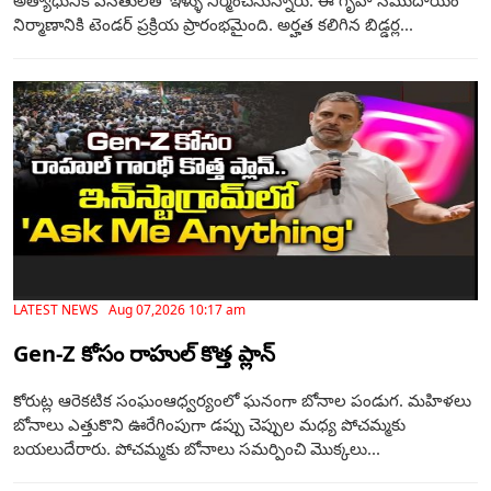
నిర్మాణానికి టెండర్‌ ప్రక్రియ ప్రారంభమైంది. అర్హత కలిగిన బిడ్డర్ల...
LATEST NEWS Aug 07,2026 10:17 am
Gen-Z కోసం రాహుల్ కొత్త ప్లాన్
కోరుట్ల ఆరెకటిక సంఘంఆధ్వర్యంలో ఘనంగా బోనాల పండుగ. మహిళలు
బోనాలు ఎత్తుకొని ఊరేగింపుగా డప్పు చెప్పుల మధ్య పోచమ్మకు
బయలుదేరారు. పోచమ్మకు బోనాలు సమర్పించి మొక్కలు...