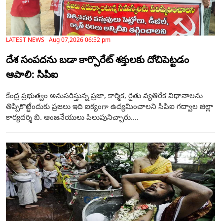
LATEST NEWS Aug 07,2026 06:52 pm
దేశ సంపదను బడా కార్పొరేట్ శక్తులకు దోచిపెట్టడం
ఆపాలి: సిపిఐ
కేంద్ర ప్రభుత్వం అనుసరిస్తున్న ప్రజా, కార్మిక, రైతు వ్యతిరేక విధానాలను
తిప్పికొట్టేందుకు ప్రజలు ఇది ఐక్యంగా ఉద్యమించాలని సిపిఐ గద్వాల జిల్లా
కార్యదర్శి బి. ఆంజనేయులు పిలుపునిచ్చారు....