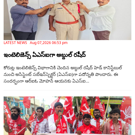
LATEST NEWS Aug 07,2026 06:53 pm
ఇంటెలిజెన్స్ ఏఎస్‌ఐగా అబ్దుల్ రషీద్‌
కోరుట్ల ఇంటెలిజెన్స్ విభాగానికి చెందిన అబ్దుల్ రషీద్ హెడ్ కానిస్టేబుల్
నుంచి అసిస్టెంట్ సబ్‌ఇన్‌స్పెక్టర్ (ఏఎస్‌ఐ)గా పదోన్నతి పొందారు. ఈ
సందర్భంగా ఆర్‌ఐఓ మోహన్ ఆయనకు ఏఎస్‌ఐ...