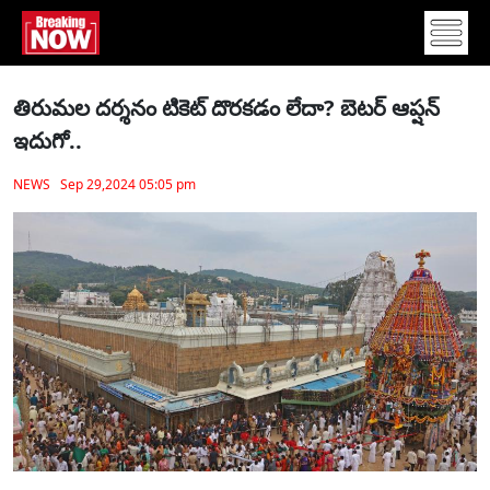
తిరుమ‌ల ద‌ర్శ‌నం టికెట్ దొర‌క‌డం లేదా? బెట‌ర్ ఆప్ష‌న్
ఇదుగో..
NEWS Sep 29,2024 05:05 pm