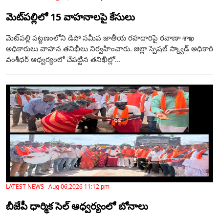
మెట్‌పల్లిలో 15 వాహనాలపై కేసులు
మెట్‌పల్లి పట్టణంలోని డిపో సమీప జాతీయ రహదారిపై రవాణా శాఖ
అధికారులు వాహన తనిఖీలు నిర్వహించారు. జిల్లా స్పెషల్ స్క్వాడ్ అధికారి
వంశీధర్ ఆధ్వర్యంలో చేపట్టిన తనిఖీల్లో...
LATEST NEWS Aug 06,2026 11:12 pm
బీజేపీ ధార్మిక సెల్ ఆధ్వర్యంలో బోనాలు