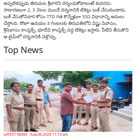
అప్పటికప్పుడు తిరుమల శ్రీవారిని దర్శించుకోవాలంటే కుద‌ర‌దు.
సాధారణంగా 2, 3 నెలల ముందే దర్శనానికి టికెట్లు బుక్ చేసుకుంటారు.
బుక్ చేసుకోనివారి కోసం TTD గత కొన్నేళ్లుగా SSD విధానాన్ని అమలు
చేస్తోంది. రోజూ ఉదయం 3 గంటలకు తిరుపతిలోని విష్ణు నివాసం,
శ్రీనివాసం కాంప్లెక్స్, భూదేవి కాంప్లెక్స్ వద్ద టికెట్లు ఇస్తారు. వీటిని తీసుకొని
ఆ టైమ్‌లో దర్శనానికి వెళ్లొచ్చు.
Top News
LATEST NEWS Aug 06,2026 11:13 pm