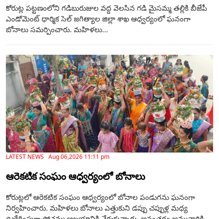
కోరుట్ల పట్టణంలోని గడిబురుజుల వద్ద వెలసిన గడి మైసమ్మ తల్లికి బీజేపీ
ఎండోమెంట్ ధార్మిక సెల్ జగిత్యాల జిల్లా శాఖ ఆధ్వర్యంలో ఘనంగా
బోనాలు సమర్పించారు. మహిళలు...
LATEST NEWS Aug 06,2026 11:11 pm
ఆరెకటిక సంఘం ఆధ్వర్యంలో బోనాలు
కోరుట్లలో ఆరెకటిక సంఘం ఆధ్వర్యంలో బోనాల పండుగను ఘనంగా
నిర్వహించారు. మహిళలు బోనాలు ఎత్తుకుని డప్పు చప్పుళ్ల మధ్య
ఊరేగింపుగా పోచమ్మ ఆలయానికి చేరుకున్నారు. అనంతరం అమ్మవారికి...