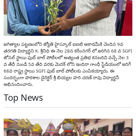
జగిత్యాల పట్టణంలోని జ్యోతి హైస్కూల్ ఐఐటి అకాడమీకి చెందిన 9వ
తరగతి విద్యార్థిని K. శ్రీనిధి ఈ నెల 28న కరీంనగర్ లో జరిగిన 68 వ SGFI
జోనల్ స్థాయి ఫుట్ బాల్ పోటీలలో అత్యంత ప్రతిభ కనబరిచి వచ్చే నెల 3
వ తేదీ నుండి 5వ తేది వరకు మెదక్ లోని ఇందిరా గాంధీ స్టేడియంలో జరిగే
68వ రాష్ట్ర స్థాయి SGFI ఫుట్ బాల్ పోటీలకు ఎంపికయ్యారు. ఈ
సందర్భంగా పాఠశాల డైరెక్టర్ శ్రీ బియ్యల హరి చరణ్ రావు విద్యార్థినీ
అభినందించారు.
Top News