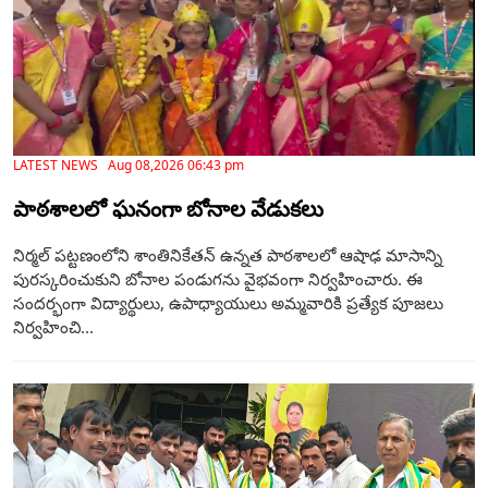
LATEST NEWS Aug 08,2026 06:43 pm
పాఠశాలలో ఘనంగా బోనాల వేడుకలు
నిర్మల్ పట్టణంలోని శాంతినికేతన్ ఉన్నత పాఠశాలలో ఆషాఢ మాసాన్ని
పురస్కరించుకుని బోనాల పండుగను వైభవంగా నిర్వహించారు. ఈ
సందర్భంగా విద్యార్థులు, ఉపాధ్యాయులు అమ్మవారికి ప్రత్యేక పూజలు
నిర్వహించి...