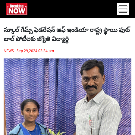
స్కూల్ గేమ్స్ ఫెడరేషన్ ఆఫ్ ఇండియా రాష్ట్ర స్థాయి ఫుట్
బాల్ పోటీలకు జ్యోతి విద్యార్థి
NEWS Sep 29,2024 03:34 pm