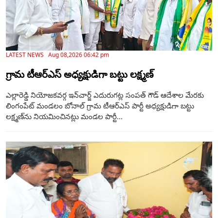
LATEST NEWS Aug 08,2026 06:42 pm
గ్రామ టీఆర్‌ఎస్ అధ్యక్షుడిగా బట్టు లక్ష్మణ్
ఎల్లారెడ్డి నియోజకవర్గ ఇన్‌చార్జ్ ఎదురుగట్ల సంపత్ గౌడ్ ఆదేశాల మేరకు
లింగంపేట్ మండలం బోనాల్ గ్రామ టీఆర్‌ఎస్ పార్టీ అధ్యక్షుడిగా బట్టు
లక్ష్మణ్‌ను నియమించినట్లు మండల పార్టీ...