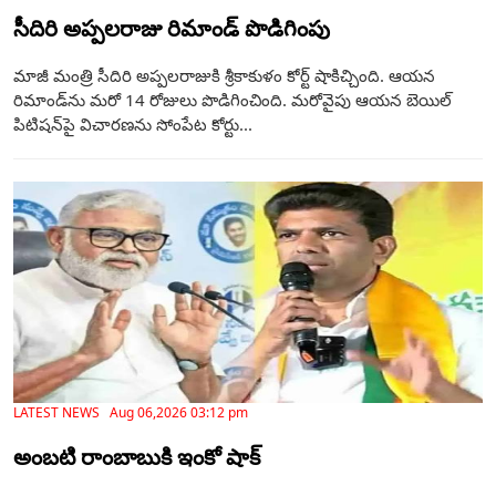
సీదిరి అప్పలరాజు రిమాండ్ పొడిగింపు
మాజీ మంత్రి సీదిరి అప్పలరాజుకి శ్రీకాకుళం కోర్ట్ షాకిచ్చింది. ఆయన
రిమాండ్‌ను మరో 14 రోజులు పొడిగించింది. మరోవైపు ఆయన బెయిల్‌
పిటిషన్‌పై విచారణను సోంపేట కోర్టు...
LATEST NEWS Aug 06,2026 03:12 pm
అంబటి రాంబాబుకి ఇంకో షాక్