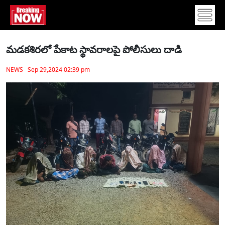
మడకశిరలో పేకాట స్థావరాలపై పోలీసులు దాడి
NEWS Sep 29,2024 02:39 pm