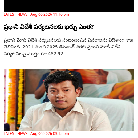
LATEST NEWS Aug 06,2026 11:10 pm
ప్రధాని విదేశీ పర్యటనలకు ఖర్చు ఎంత‌?
ప్రధాని మోదీ విదేశీ పర్యటనలకు సంబంధించిన వివరాలను విదేశాంగ శాఖ
తెలిపింది. 2021 నుంచి 2025 డిసెంబర్ వరకు ప్రధాని మోదీ విదేశీ
పర్యటనలపై మొత్తం రూ.482.92...
LATEST NEWS Aug 06,2026 03:15 pm