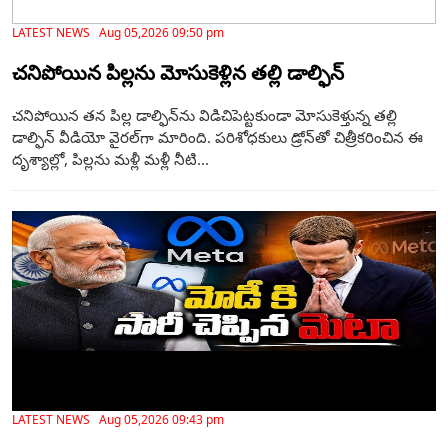
LATEST NEWS Aug 05,2026 09:50 pm
చనిపోయిన పిల్లను మోసుకెళ్లిన తల్లి డాల్ఫిన్
చనిపోయిన తన పిల్ల డాల్ఫిన్‌ను విడిచిపెట్టకుండా మోసుకెళ్తున్న తల్లి
డాల్ఫిన్ వీడియో వైరల్‌గా మారింది. పరిశోధకులు డ్రోన్‌తో చిత్రీకరించిన ఈ
దృశ్యాల్లో, పిల్లను మళ్లీ మళ్లీ నీటి...
LATEST NEWS Aug 05,2026 09:43 pm