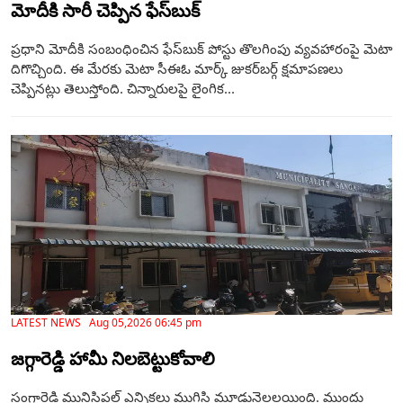
మోదీకి సారీ చెప్పిన ఫేస్‌బుక్
ప్రధాని మోదీకి సంబంధించిన ఫేస్‌బుక్‌ పోస్టు తొలగింపు వ్యవహారంపై మెటా
దిగొచ్చింది. ఈ మేరకు మెటా సీఈఓ మార్క్‌ జుకర్‌బర్గ్‌ క్షమాపణలు
చెప్పినట్లు తెలుస్తోంది. చిన్నారులపై లైంగిక...
LATEST NEWS Aug 05,2026 06:45 pm
జగ్గారెడ్డి హామీ నిలబెట్టుకోవాలి
సంగారెడ్డి మునిసిపల్ ఎన్నికలు ముగిసి మూడునెలలయింది. ముందు