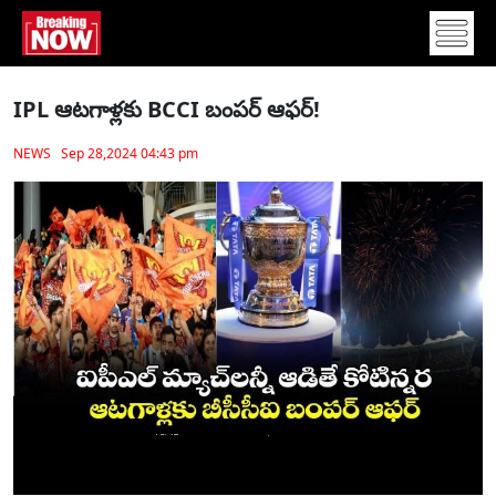
IPL ఆటగాళ్లకు BCCI బంపర్ ఆఫర్!
NEWS Sep 28,2024 04:43 pm