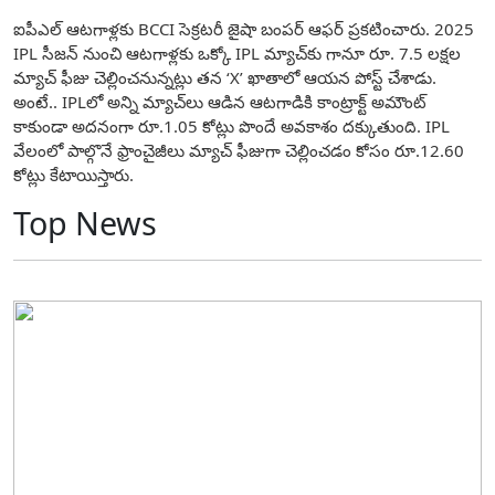
ఐపీఎల్ ఆటగాళ్లకు BCCI సెక్రటరీ జైషా బంపర్ ఆఫర్ ప్రకటించారు. 2025
IPL సీజన్ నుంచి ఆటగాళ్లకు ఒక్కో IPL మ్యాచ్⁬కు గానూ రూ. 7.5 లక్షల
మ్యాచ్ ఫీజు చెల్లించనున్నట్లు తన ‘X’ ఖాతాలో ఆయన పోస్ట్ చేశాడు.
అంటే.. IPL⁬లో అన్ని మ్యాచ్⁬లు ఆడిన ఆటగాడికి కాంట్రాక్ట్ అమౌంట్
కాకుండా అదనంగా రూ.1.05 కోట్లు పొందే అవకాశం దక్కుతుంది. IPL
వేలంలో పాల్గొనే ఫ్రాంచైజీలు మ్యాచ్ ఫీజుగా చెల్లించడం కోసం రూ.12.60
కోట్లు కేటాయిస్తారు.
Top News