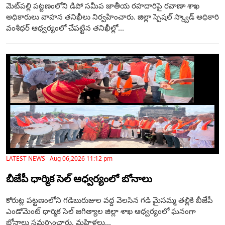
మెట్‌పల్లి పట్టణంలోని డిపో సమీప జాతీయ రహదారిపై రవాణా శాఖ
అధికారులు వాహన తనిఖీలు నిర్వహించారు. జిల్లా స్పెషల్ స్క్వాడ్ అధికారి
వంశీధర్ ఆధ్వర్యంలో చేపట్టిన తనిఖీల్లో...
LATEST NEWS Aug 06,2026 11:12 pm
బీజేపీ ధార్మిక సెల్ ఆధ్వర్యంలో బోనాలు
కోరుట్ల పట్టణంలోని గడిబురుజుల వద్ద వెలసిన గడి మైసమ్మ తల్లికి బీజేపీ
ఎండోమెంట్ ధార్మిక సెల్ జగిత్యాల జిల్లా శాఖ ఆధ్వర్యంలో ఘనంగా
బోనాలు సమర్పించారు. మహిళలు...