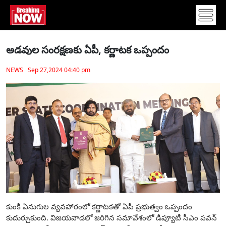
అడవుల సంరక్షణకు ఏపీ, కర్ణాటక ఒప్పందం
NEWS Sep 27,2024 04:40 pm
కుంకీ ఏనుగుల వ్యవహారంలో కర్ణాటకతో ఏపీ ప్రభుత్వం ఒప్పందం
కుదుర్చుకుంది. విజయవాడలో జరిగిన సమావేశంలో డిప్యూటీ సీఎం పవన్