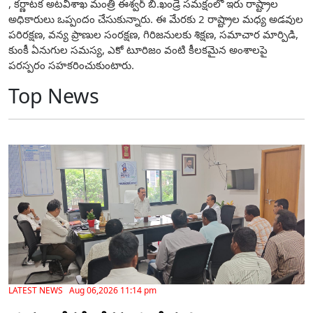
, కర్ణాటక అటవీశాఖ మంత్రి ఈశ్వర్ బి.ఖండ్రే సమక్షంలో ఇరు రాష్ట్రాల
అధికారులు ఒప్పందం చేసుకున్నారు. ఈ మేరకు 2 రాష్ట్రాల మధ్య అడవుల
పరిరక్షణ, వన్య ప్రాణుల సంరక్షణ, గిరిజనులకు శిక్షణ, సమాచార మార్పిడి,
కుంకీ ఏనుగుల సమస్య, ఎకో టూరిజం వంటి కీలకమైన అంశాలపై
పరస్పరం సహకరించుకుంటారు.
Top News
LATEST NEWS Aug 06,2026 11:14 pm