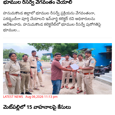
భూముల రీసర్వే వేగవంతం చేయాలి
హనుమకొండ జిల్లాలో భూముల రీసర్వే ప్రక్రియను వేగవంతంగా,
పకడ్బందీగా పూర్తి చేయాలని ఇన్‌చార్జి కలెక్టర్ రవి అధికారులను
ఆదేశించారు. హనుమకొండ కలెక్టరేట్‌లో భూముల రీసర్వే పురోగతిపై
భూముల...
LATEST NEWS Aug 06,2026 11:13 pm
మెట్‌పల్లిలో 15 వాహనాలపై కేసులు