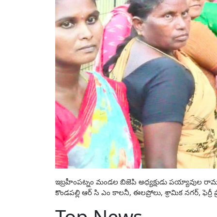
ఇబ్రహీంపట్నం మండల బిజెపి అధ్యక్షుడు పయ్యావుల రాము
కొండపల్లి ఆర్ సి ఎం కాలనీ, ఈలప్రోలు, శ్రామిక నగర్, ఫె
Top News