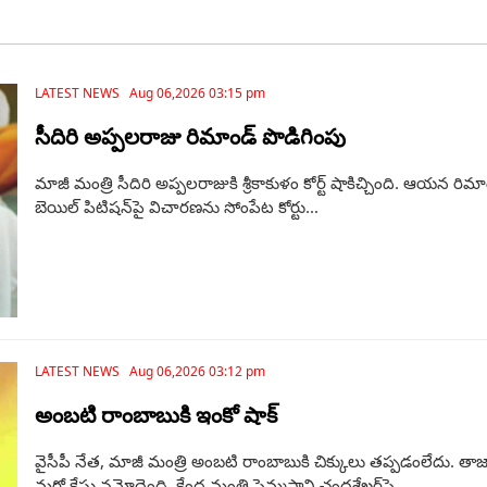
LATEST NEWS Aug 06,2026 03:15 pm
సీదిరి అప్పలరాజు రిమాండ్ పొడిగింపు
మాజీ మంత్రి సీదిరి అప్పలరాజుకి శ్రీకాకుళం కోర్ట్ షాకిచ్చింది. ఆయన
బెయిల్‌ పిటిషన్‌పై విచారణను సోంపేట కోర్టు...
LATEST NEWS Aug 06,2026 03:12 pm
అంబటి రాంబాబుకి ఇంకో షాక్
వైసీపీ నేత, మాజీ మంత్రి అంబటి రాంబాబుకి చిక్కులు తప్పడంలేదు. తా
మరో కేసు నమోదైంది. కేంద్ర మంత్రి పెమ్మసాని చంద్రశేఖర్‌పై...