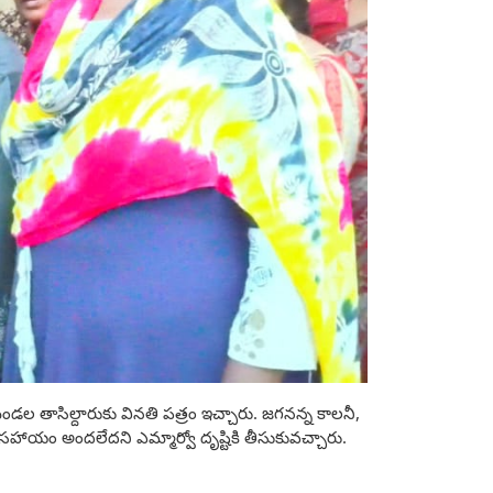
ల తాసిల్దారుకు వినతి పత్రం ఇచ్చారు. జగనన్న కాలనీ,
రద సహాయం అందలేదని ఎమ్మార్వో దృష్టికి తీసుకువచ్చారు.