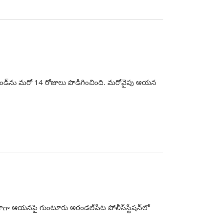
 రిమాండ్‌ను మరో 14 రోజులు పొడిగించింది. మరోవైపు ఆయన
జాగా ఆయనపై గుంటూరు అరండల్‌పేట పోలీస్‌స్టేషన్‌లో