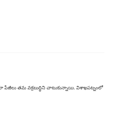
యా పేజీలు తమ వక్రబుద్ధిని చాటుకున్నాయి. విశాఖపట్నంలో