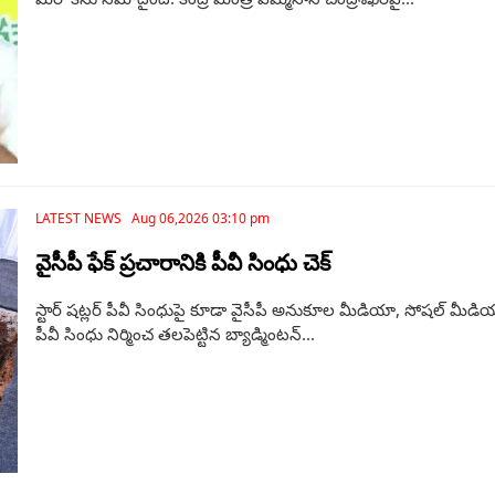
LATEST NEWS Aug 06,2026 03:10 pm
వైసీపీ ఫేక్ ప్రచారానికి పీవీ సింధు చెక్
స్టార్ షట్లర్ పీవీ సింధుపై కూడా వైసీపీ అనుకూల మీడియా, సోషల్ మీడి
పీవీ సింధు నిర్మించ తలపెట్టిన బ్యాడ్మింటన్...