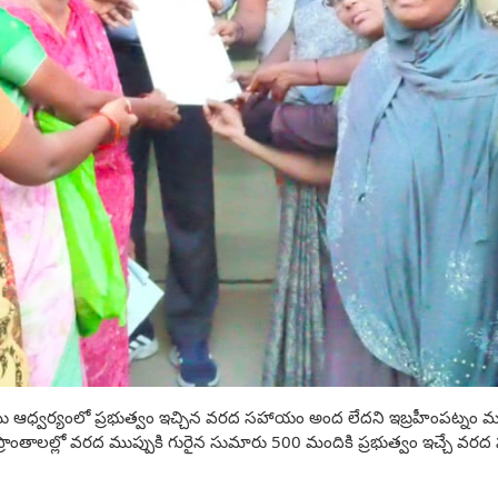
 ఆధ్వర్యంలో ప్రభుత్వం ఇచ్చిన వరద సహాయం అంద లేదని ఇబ్రహీంపట్నం మండ
ర్రీ ప్రాంతాలల్లో వరద ముప్పుకి గురైన సుమారు 500 మందికి ప్రభుత్వం ఇచ్చే వ