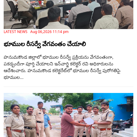
LATEST NEWS Aug 06,2026 11:14 pm
భూముల రీసర్వే వేగవంతం చేయాలి
హనుమకొండ జిల్లాలో భూముల రీసర్వే ప్రక్రియను వేగవంతంగా,
పకడ్బందీగా పూర్తి చేయాలని ఇన్‌చార్జి కలెక్టర్ రవి అధికారులను
ఆదేశించారు. హనుమకొండ కలెక్టరేట్‌లో భూముల రీసర్వే పురోగతిపై
భూముల...