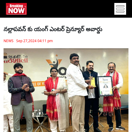
నల్లాపవన్ కు యంగ్ ఎంటర్ ప్రెన్యూర్ అవార్డు
NEWS Sep 27,2024 04:11 pm