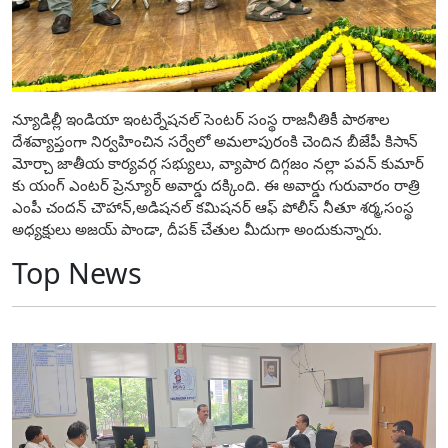
న్యూడిల్లీ ఇండియా ఇంటర్నేషనల్ సెంటర్ సంస్థ రాజనీతికీ పాఠశాల
దేశవ్యాప్తంగా నిర్వహించిన సర్వేలో అమలాపురంకి చెందిన బీజేపీ కిసాన్
మోర్చా జాతీయ కార్యవర్గ సభ్యులు, వ్యాపార దిగ్గజం నల్లా పవన్ కుమార్
కు యంగ్ ఎంటర్ ప్రెన్యూర్ అవార్డు దక్కింది. ఈ అవార్డు గురువారం రాత్రి
ఎంపీ చందన్ చౌహాన్,అడిషనల్ కమిషనర్ ఆఫ్ పోలీస్ నీతూ శర్మ,సంస్థ
అధ్యక్షులు అజయ్ పాండా, దీపక్ చేతుల మీదుగా అందుకున్నారు.
Top News