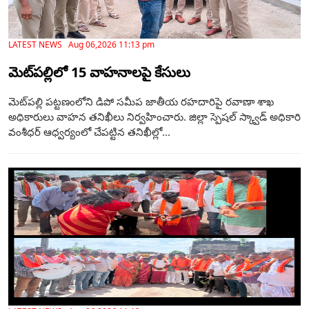
LATEST NEWS Aug 06,2026 11:13 pm
మెట్‌పల్లిలో 15 వాహనాలపై కేసులు
మెట్‌పల్లి పట్టణంలోని డిపో సమీప జాతీయ రహదారిపై రవాణా శాఖ
అధికారులు వాహన తనిఖీలు నిర్వహించారు. జిల్లా స్పెషల్ స్క్వాడ్ అధికారి
వంశీధర్ ఆధ్వర్యంలో చేపట్టిన తనిఖీల్లో...