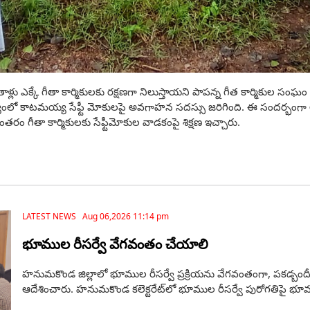
్లు ఎక్కే గీతా కార్మికులకు రక్షణగా నిలుస్తాయని పాపన్న గీత కార్మికుల సంఘం జిల్
్యంలో కాటమయ్య సేఫ్టీ మోకులపై అవగాహన సదస్సు జరిగింది. ఈ సందర్భంగా ఆయ
 గీతా కార్మికులకు సేఫ్టీమోకుల వాడకంపై శిక్షణ ఇచ్చారు.
LATEST NEWS Aug 06,2026 11:14 pm
భూముల రీసర్వే వేగవంతం చేయాలి
హనుమకొండ జిల్లాలో భూముల రీసర్వే ప్రక్రియను వేగవంతంగా, పకడ్బందీగా 
ఆదేశించారు. హనుమకొండ కలెక్టరేట్‌లో భూముల రీసర్వే పురోగతిపై భూ