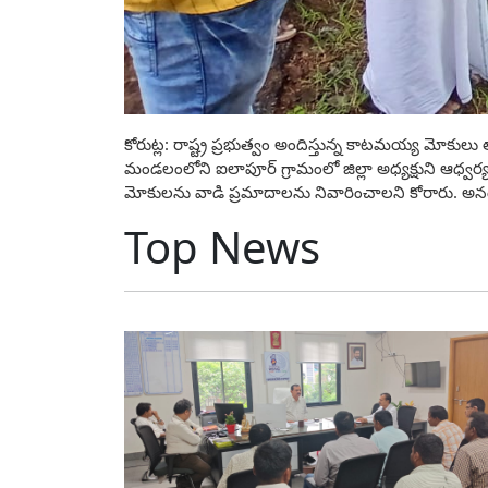
కోరుట్ల: రాష్ట్ర ప్రభుత్వం అందిస్తున్న కాటమయ్య మోకులు తాళ
మండలంలోని ఐలాపూర్ గ్రామంలో జిల్లా అధ్యక్షుని ఆధ్వర
మోకులను వాడి ప్రమాదాలను నివారించాలని కోరారు. అనంతరం
Top News