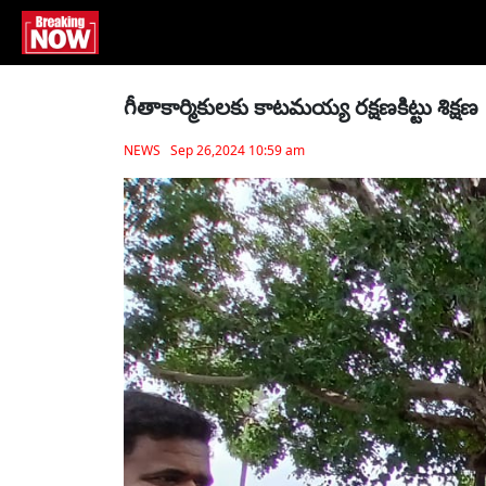
గీతాకార్మికులకు కాటమయ్య రక్షణకిట్టు శిక్షణ
NEWS Sep 26,2024 10:59 am