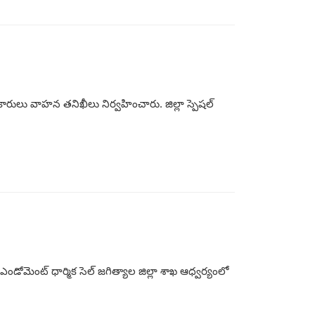
రులు వాహన తనిఖీలు నిర్వహించారు. జిల్లా స్పెషల్
 ఎండోమెంట్ ధార్మిక సెల్ జగిత్యాల జిల్లా శాఖ ఆధ్వర్యంలో