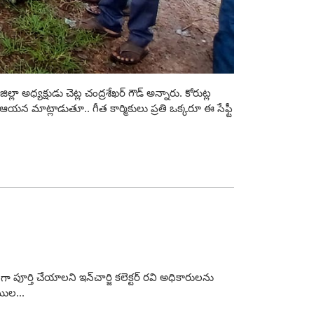
లా అధ్యక్షుడు చెట్ల చంద్రశేఖర్ గౌడ్ అన్నారు. కోరుట్ల
న మాట్లాడుతూ.. గీత కార్మికులు ప్రతి ఒక్కరూ ఈ సేఫ్టీ
పూర్తి చేయాలని ఇన్‌చార్జి కలెక్టర్ రవి అధికారులను
ముల...