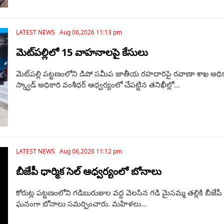
LATEST NEWS Aug 06,2026 11:13 pm
మెట్‌పల్లిలో 15 వాహనాలపై కేసులు
మెట్‌పల్లి పట్టణంలోని డిపో సమీప జాతీయ రహదారిపై రవాణా శాఖ అధికా
స్క్వాడ్ అధికారి వంశీధర్ ఆధ్వర్యంలో చేపట్టిన తనిఖీల్లో...
LATEST NEWS Aug 06,2026 11:12 pm
బీజేపీ ధార్మిక సెల్ ఆధ్వర్యంలో బోనాలు
కోరుట్ల పట్టణంలోని గడిబురుజుల వద్ద వెలసిన గడి మైసమ్మ తల్లికి బీజేపీ
ఘనంగా బోనాలు సమర్పించారు. మహిళలు...