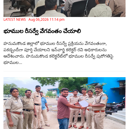
LATEST NEWS Aug 06,2026 11:14 pm
భూముల రీసర్వే వేగవంతం చేయాలి
హనుమకొండ జిల్లాలో భూముల రీసర్వే ప్రక్రియను వేగవంతంగా,
పకడ్బందీగా పూర్తి చేయాలని ఇన్‌చార్జి కలెక్టర్ రవి అధికారులను
ఆదేశించారు. హనుమకొండ కలెక్టరేట్‌లో భూముల రీసర్వే పురోగతిపై
భూముల...