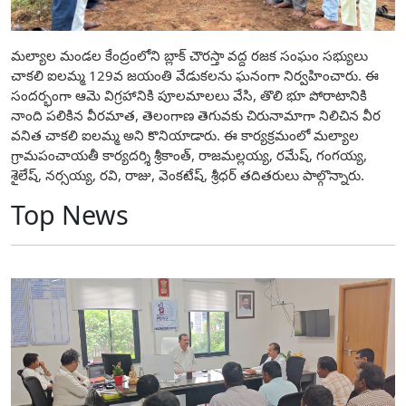
మల్యాల మండల కేంద్రంలోని బ్లాక్ చౌరస్తా వద్ద రజక సంఘం సభ్యులు
చాకలి ఐలమ్మ 129వ జయంతి వేడుకలను ఘనంగా నిర్వహించారు. ఈ
సందర్భంగా ఆమె విగ్రహానికి పూలమాలలు వేసి, తొలి భూ పోరాటానికి
నాంది పలికిన వీరమాత, తెలంగాణ తెగువకు చిరునామాగా నిలిచిన వీర
వనిత చాకలి ఐలమ్మ అని కొనియాడారు. ఈ కార్యక్రమంలో మల్యాల
గ్రామపంచాయతీ కార్యదర్శి శ్రీకాంత్, రాజమల్లయ్య, రమేష్, గంగయ్య,
శైలేష్, నర్సయ్య, రవి, రాజు, వెంకటేష్, శ్రీధర్ తదితరులు పాల్గొన్నారు.
Top News