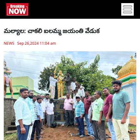
మల్యాల: చాకలి ఐలమ్మ జయంతి వేడుక
NEWS Sep 26,2024 11:04 am