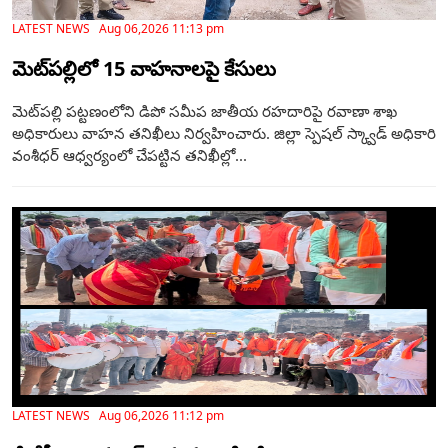
LATEST NEWS Aug 06,2026 11:13 pm
మెట్‌పల్లిలో 15 వాహనాలపై కేసులు
మెట్‌పల్లి పట్టణంలోని డిపో సమీప జాతీయ రహదారిపై రవాణా శాఖ
అధికారులు వాహన తనిఖీలు నిర్వహించారు. జిల్లా స్పెషల్ స్క్వాడ్ అధికారి
వంశీధర్ ఆధ్వర్యంలో చేపట్టిన తనిఖీల్లో...
LATEST NEWS Aug 06,2026 11:12 pm