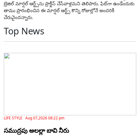
బ్రెజిల్‌ మార్షల్‌ ఆర్ట్స్‌ను ప్రాక్టీస్‌ చేసేవాళ్లమని తెలిపారు. ఫిట్‌గా ఉండేందుకు
తాము ప్రారంభించిన ఈ మార్షల్ ఆర్ట్స్ కొన్ని రోజుల్లోనే అందరికీ
చేరువైందన్నారు.
Top News
LIFE STYLE Aug 07,2026 08:22 pm
సముద్రపు అలల్లా బావి నీరు