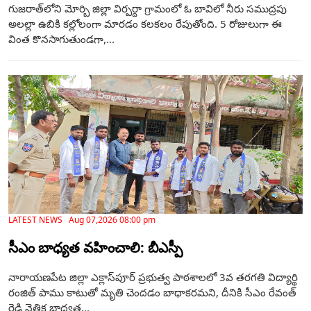
గుజరాత్‌లోని మోర్బి జిల్లా విర్పర్దా గ్రామంలో ఓ బావిలో నీరు సముద్రపు
అలల్లా ఉబికి కల్లోలంగా మారడం కలకలం రేపుతోంది. 5 రోజులుగా ఈ
వింత కొనసాగుతుండగా,...
LATEST NEWS Aug 07,2026 08:00 pm
సీఎం బాధ్యత వహించాలి: బీఎస్పీ
నారాయణపేట జిల్లా ఎక్లాస్‌పూర్ ప్రభుత్వ పాఠశాలలో 3వ తరగతి విద్యార్థి
రంజిత్ పాము కాటుతో మృతి చెందడం బాధాకరమని, దీనికి సీఎం రేవంత్
రెడ్డి నైతిక బాధ్యత...