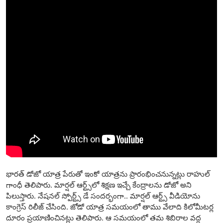
భారత్ డోజో యాత్ర పేరుతో ఇంకో యాత్రను ప్రారంభించనున్నట్లు రాహుల్
గాంధీ తెలిపారు. మార్షల్ ఆర్ట్స్‌లో శిక్షణ ఇచ్చే కేంద్రాలను డోజో అని
పిలుస్తారు. నేషనల్ స్పోర్ట్స్ డే సందర్భంగా.. మార్షల్ ఆర్ట్స్‌ వీడియోను
కాంగ్రెస్ రిలీజ్ చేసింది. జోడో యాత్ర సమయంలో తాము వేలాది కిలోమీటర్ల
దూరం ప్రయాణించినట్లు తెలిపారు. ఆ సమయంలో తమ శిబిరాల వద్ద