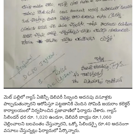
మెట్ పల్లిలో గ్యాస్ ఏజెన్సీ డెలివరీ సిబ్బంది అదనపు వసూళ్లకు
పాల్పడుతున్నారని ఆరోపిస్తూ పట్టణానికి చెందిన సోమిడి జయరాం కలెక్టర్
కార్యాలయంలో నిర్వహించిన ప్రజావాణిలో ఫిర్యాదు చేశారు. గ్యాస్
సిలిండర్ ధర రూ. 1,020 ఉండగా, డెలివరీ బాయ్లు రూ.1,060
చెల్లించాలని బలవంతం చేస్తున్నారని, ఒక్కో సిలిండర్పై రూ.40 అదనంగా
వసూలు చేస్తున్నట్లు ఫిర్యాదులో పేర్కొన్నారు.