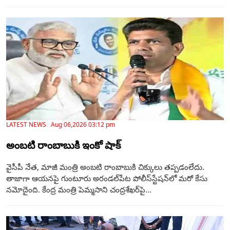
LATEST NEWS Aug 06,2026 03:12 pm
అంబటి రాంబాబుకి ఇంకో షాక్
వైసీపీ నేత, మాజీ మంత్రి అంబటి రాంబాబుకి చిక్కులు తప్పడంలేదు.
తాజాగా ఆయనపై గుంటూరు అరండల్‌పేట పోలీస్‌స్టేషన్‌లో మరో కేసు
నమోదైంది. కేంద్ర మంత్రి పెమ్మసాని చంద్రశేఖర్‌పై...