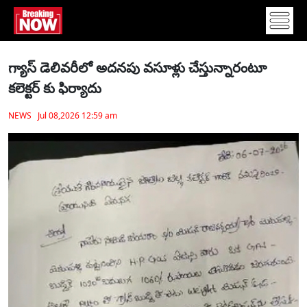
గ్యాస్ డెలివరీలో అదనపు వసూళ్లు చేస్తున్నారంటూ
కలెక్టర్ కు ఫిర్యాదు
NEWS Jul 08,2026 12:59 am