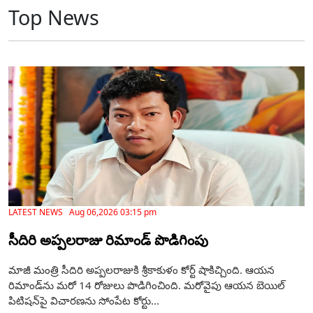
Top News
LATEST NEWS Aug 06,2026 03:15 pm
సీదిరి అప్పలరాజు రిమాండ్ పొడిగింపు
మాజీ మంత్రి సీదిరి అప్పలరాజుకి శ్రీకాకుళం కోర్ట్ షాకిచ్చింది. ఆయన
రిమాండ్‌ను మరో 14 రోజులు పొడిగించింది. మరోవైపు ఆయన బెయిల్‌
పిటిషన్‌పై విచారణను సోంపేట కోర్టు...