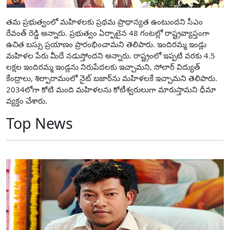
తమ ప్రభుత్వంలో మహిళలకు ప్రథమ ప్రాధాన్యత ఉంటుందని సీఎం
రేవంత్ రెడ్డి అన్నారు. ప్రభుత్వం ఏర్పాటైన 48 గంటల్లో రాష్ట్రవ్యాప్తంగా
ఉచిత బస్సు ప్రయాణం ప్రారంభించామని తెలిపారు. ఇందిరమ్మ ఇండ్లు
మహిళల పేరు మీదే నడుస్తోందని అన్నారు. రాష్ట్రంలో ఇప్పటి వరకు 4.5
లక్షల ఇందిరమ్మ ఇండ్లను నిరుపేదలకు ఇచ్చామని, సోలార్ విద్యుత్
కేంద్రాలు, శిల్పారామంలో నైట్ బజార్‌ను మహిళలకే ఇచ్చామని తెలిపారు.
2034లోగా కోటి మంది మహిళలను కోటీశ్వరులుగా మారుస్తామని ధీమా
వ్యక్తం చేశారు.
Top News