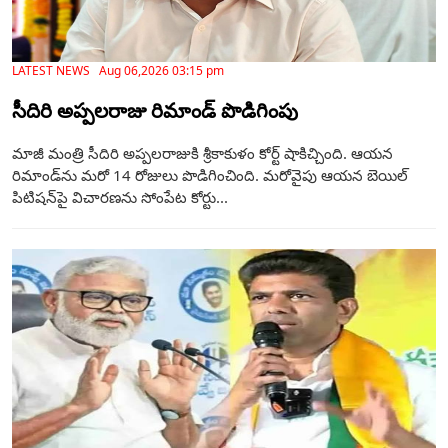
LATEST NEWS Aug 06,2026 03:15 pm
సీదిరి అప్పలరాజు రిమాండ్ పొడిగింపు
మాజీ మంత్రి సీదిరి అప్పలరాజుకి శ్రీకాకుళం కోర్ట్ షాకిచ్చింది. ఆయన
రిమాండ్‌ను మరో 14 రోజులు పొడిగించింది. మరోవైపు ఆయన బెయిల్‌
పిటిషన్‌పై విచారణను సోంపేట కోర్టు...