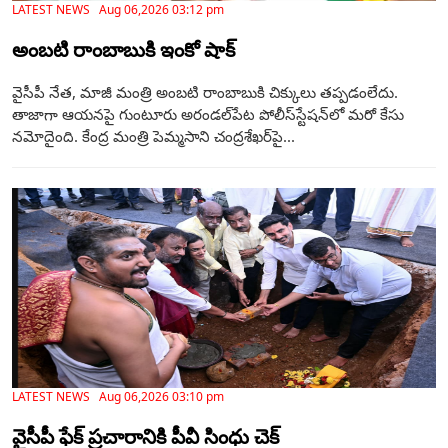
LATEST NEWS Aug 06,2026 03:12 pm
అంబటి రాంబాబుకి ఇంకో షాక్
వైసీపీ నేత, మాజీ మంత్రి అంబటి రాంబాబుకి చిక్కులు తప్పడంలేదు.
తాజాగా ఆయనపై గుంటూరు అరండల్‌పేట పోలీస్‌స్టేషన్‌లో మరో కేసు
నమోదైంది. కేంద్ర మంత్రి పెమ్మసాని చంద్రశేఖర్‌పై...
LATEST NEWS Aug 06,2026 03:10 pm
వైసీపీ ఫేక్ ప్రచారానికి పీవీ సింధు చెక్