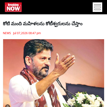
కోటి మంది మహిళలను కోటీశ్వరులను చేస్తాం
NEWS Jul 07,2026 08:47 pm