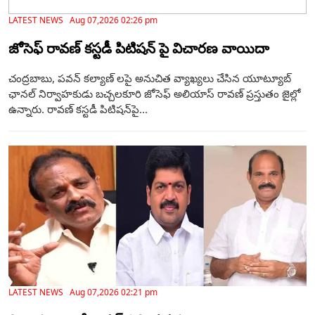
LATEST NEWS Aug 07,2026 02:26 pm
జోసెఫ్ రావణ్ కస్టడీ పిటిషన్ పై విచారణ వాయిదా
చంద్రబాబు, పవన్ కల్యాణ్ లపై అనుచిత వ్యాఖ్యలు చేసిన యూట్యూబ్
ఛానల్ నిర్వాహకుడు బచ్చలకూరి జోసెఫ్ అలియాస్ రావణ్ ప్రస్తుతం జైల్లో
ఉన్నారు. రావణ్ కస్టడీ పిటిషన్‌పై...
LATEST NEWS Aug 07,2026 02:21 pm