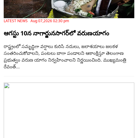
LATEST NEWS Aug 07,2026 02:30 pm
ఆగస్టు 10న నాగార్జునసాగర్‌లో వరుణయాగం
రాష్ట్రంలో సమృద్ధిగా వర్షాలు కురిసి నదులు, జలాశయాలు జలకళ
సంతరించుకోవాలని, పంటలు బాగా పండాలని ఆకాంక్షిస్తూ తెలంగాణ
ప్రభుత్వం వరుణ యాగం నిర్వహించాలని నిర్ణయించింది. ముఖ్యమంత్రి
రేవంత్...