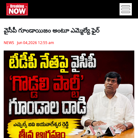
వైసీపీ గూండాయిజం అంటూ ఎమ్మెల్యే ఫైర్
NEWS Jun 04,2026 12:55 am