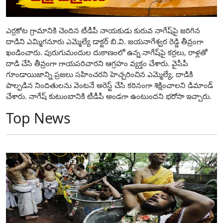
ఎర్రకోట గ్రామానికి చెందిన టీడీపీ నాయకుడు కురువ నాగేష్‌పై జరిగిన
దాడిని ఎమ్మిగనూరు ఎమ్మెల్యే డాక్టర్ బి.వి. జయనాగేశ్వర రెడ్డి తీవ్రంగా
ఖండించారు. పురుగుమందుల దుకాణంలో ఉన్న నాగేష్‌పై కర్రలు, రాళ్లతో
దాడి చేసి తీవ్రంగా గాయపరిచారని ఆగ్రహం వ్యక్తం చేశారు. వైసీపీ
గూండాయిజాన్ని ప్రజలు సహించరని హెచ్చరించిన ఎమ్మెల్యే, దాడికి
పాల్పడిన నిందితులను వెంటనే అరెస్ట్ చేసి కఠినంగా శిక్షించాలని డిమాండ్
చేశారు. నాగేష్ కుటుంబానికి టీడీపీ అండగా ఉంటుందని భరోసా ఇచ్చారు.
Top News