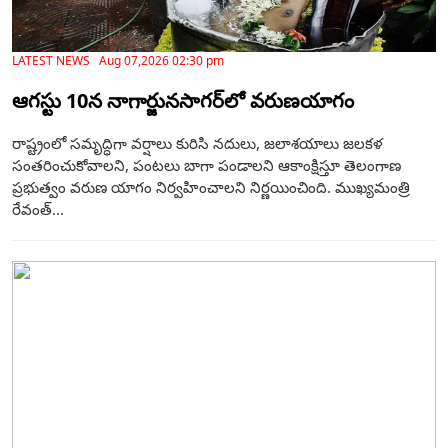
LATEST NEWS Aug 07,2026 02:30 pm
ఆగస్టు 10న నాగార్జునసాగర్‌లో వరుణయాగం
రాష్ట్రంలో సమృద్ధిగా వర్షాలు కురిసి నదులు, జలాశయాలు జలకళ
సంతరించుకోవాలని, పంటలు బాగా పండాలని ఆకాంక్షిస్తూ తెలంగాణ
ప్రభుత్వం వరుణ యాగం నిర్వహించాలని నిర్ణయించింది. ముఖ్యమంత్రి
రేవంత్...