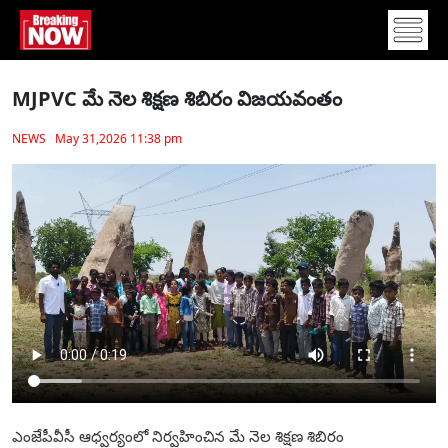
MJPVC మే నెల శిక్షణ శిబిరం విజయవంతం
NEWS May 31,2026 11:38 pm
ఎంజేపీవీసీ ఆధ్వర్యంలో నిర్వహించిన మే నెల శిక్షణ శిబిరం