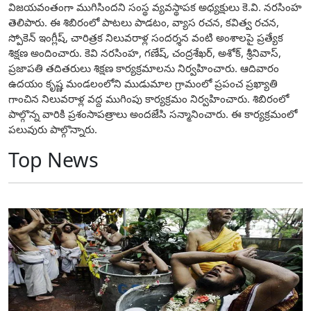
విజయవంతంగా ముగిసిందని సంస్థ వ్యవస్థాపక అధ్యక్షులు కె.వి. నరసింహ
తెలిపారు. ఈ శిబిరంలో పాటలు పాడటం, వ్యాస రచన, కవిత్వ రచన,
స్పోకెన్ ఇంగ్లీష్, చారిత్రక నిలువరాళ్ల సందర్శన వంటి అంశాలపై ప్రత్యేక
శిక్షణ అందించారు. కెవి నరసింహ, గణేష్, చంద్రశేఖర్, అశోక్, శ్రీనివాస్,
ప్రజాపతి తదితరులు శిక్షణ కార్యక్రమాలను నిర్వహించారు. ఆదివారం
ఉదయం కృష్ణ మండలంలోని ముడుమాల గ్రామంలో ప్రపంచ ప్రఖ్యాతి
గాంచిన నిలువరాళ్ల వద్ద ముగింపు కార్యక్రమం నిర్వహించారు. శిబిరంలో
పాల్గొన్న వారికి ప్రశంసాపత్రాలు అందజేసి సన్మానించారు. ఈ కార్యక్రమంలో
పలువురు పాల్గొన్నారు.
Top News