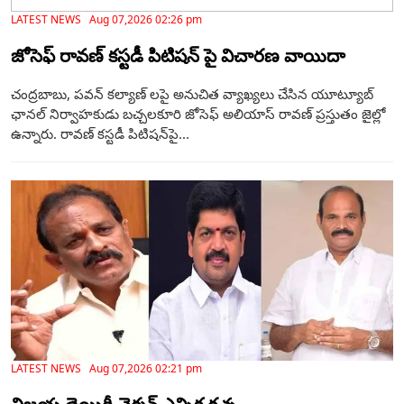
LATEST NEWS Aug 07,2026 02:26 pm
జోసెఫ్ రావణ్ కస్టడీ పిటిషన్ పై విచారణ వాయిదా
చంద్రబాబు, పవన్ కల్యాణ్ లపై అనుచిత వ్యాఖ్యలు చేసిన యూట్యూబ్
ఛానల్ నిర్వాహకుడు బచ్చలకూరి జోసెఫ్ అలియాస్ రావణ్ ప్రస్తుతం జైల్లో
ఉన్నారు. రావణ్ కస్టడీ పిటిషన్‌పై...
LATEST NEWS Aug 07,2026 02:21 pm