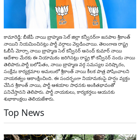
కామారెడ్డి: బీజేపీ నాయి బ్రాహ్మణ సెల్ జిల్లా కన్వీనర్‌గా జనపాల శ్రీకాంత్
నాయిని నియమించినట్లు పార్టీ వర్గాలు వెల్లడించాయి. తెలంగాణ రాష్ట్ర
ఓబీసీ మోర్చా నాయి బ్రాహ్మణ సెల్ కన్వీనర్ ఆనంద్ కుమార్ నాయి
ఆదేశాల మేరకు ఈ నియామకం జరిగినట్లు రాష్ట్ర కో-కన్వీనర్ నందు నాయి
తెలిపారు.పార్టీ బలోపేతం, నాయి బ్రాహ్మణ వర్గ సమస్యల పరిష్కారం,
సంక్షేమ కార్యక్రమాల అమలులో శ్రీకాంత్ నాయి కీలక పాత్ర పోషించాలని
నాయకత్వం ఆకాంక్షించింది. ఈ సందర్భంగా నియామకంపై హర్షం వ్యక్తం
చేసిన శ్రీకాంత్ నాయి, పార్టీ ఆశయాల సాధనకు అంకితభావంతో
పనిచేస్తానని తెలిపారు. పార్టీ నాయకులు, కార్యకర్తలు ఆయనకు
శుభాకాంక్షలు తెలియజేశారు.
Top News