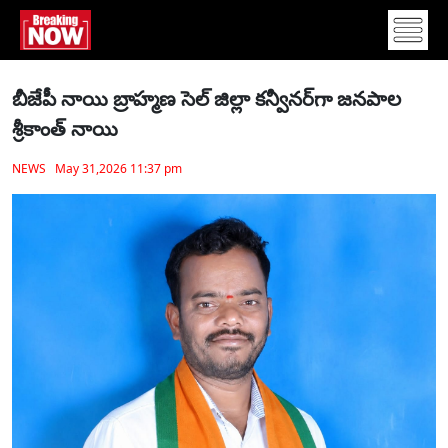
బీజేపీ నాయి బ్రాహ్మణ సెల్ జిల్లా కన్వీనర్‌గా జనపాల
శ్రీకాంత్ నాయి
NEWS May 31,2026 11:37 pm