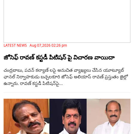
LATEST NEWS Aug 07,2026 02:26 pm
జోసెఫ్ రావణ్ కస్టడీ పిటిషన్ పై విచారణ వాయిదా
చంద్రబాబు, పవన్ కల్యాణ్ లపై అనుచిత వ్యాఖ్యలు చేసిన యూట్యూబ్
ఛానల్ నిర్వాహకుడు బచ్చలకూరి జోసెఫ్ అలియాస్ రావణ్ ప్రస్తుతం జైల్లో
ఉన్నారు. రావణ్ కస్టడీ పిటిషన్‌పై...