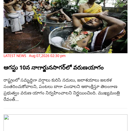
LATEST NEWS Aug 07,2026 02:30 pm
ఆగస్టు 10న నాగార్జునసాగర్‌లో వరుణయాగం
రాష్ట్రంలో సమృద్ధిగా వర్షాలు కురిసి నదులు, జలాశయాలు జలకళ
సంతరించుకోవాలని, పంటలు బాగా పండాలని ఆకాంక్షిస్తూ తెలంగాణ
ప్రభుత్వం వరుణ యాగం నిర్వహించాలని నిర్ణయించింది. ముఖ్యమంత్రి
రేవంత్...